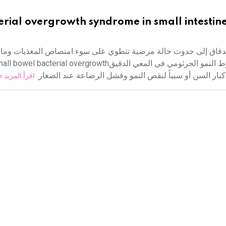
erial overgrowth syndrome in small intestin
ية الدقاق إلى حدوث حالة مرضية تنطوي على سوء امتصاص المغذيات وما 
التغذية ونقص الوزن. وتعرف هذه الحالة السريرية باسم متلازمة فرط النمو الجرثومي في المعي الدقيقrowth
اقرأ المزيد »