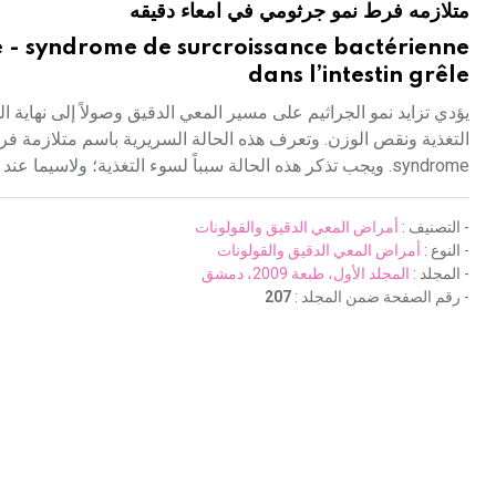
متلازمه فرط نمو جرثومي في امعاء دقيقه
e - syndrome de surcroissance bactérienne
dans l’intestin grêle
يؤدي تزايد نمو الجراثيم على مسير المعي الدقيق وصولاً إلى نها
syndrome. ويجب تذكر هذه الحالة سبباً لسوء التغذية؛ ولاسيما عند كبار السن أو سبباً لنقص النمو وفشل الرضاعة عند الصغار.
- التصنيف :
أمراض المعي الدقيق والقولونات
- النوع :
أمراض المعي الدقيق والقولونات
- المجلد :
المجلد الأول، طبعة 2009، دمشق
- رقم الصفحة ضمن المجلد :
207