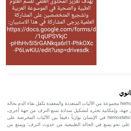
التغذية، ورسالته في جروح الرأس.
ويعود له الفضل بأنه حرر الطب من
الدين والفلسفة.
- هل تعلم أن المرجان إفراز حيواني
يتكون في البحر ويتركب من مادة
كربونات الكلسيوم، وهو أحمر أو شديد
الحمرة وهو أجود أنواعه، ويمتاز بكبر
الحجم ويسمى الش
هل تعلم أن الأبسيد كلمة فرنسية اللفظ
تم اعتمادها مصطلحاً أثرياً يستخدم في
انوي
العمارة عموماً وفي العمارة الدينية
الخاصة بالكنائس خصوصاً، وفي
يقصد بالإرقاء الدموي hemostasis مجموعة من الآليات المتعددة والمعقدة تكفل بقاء الدم بحالة
الإنكليزية أب
 جهة، وإمكانية تخثره لتشكيل سدادة تمنع النزف من جهة أخرى،
ويوفر جهاز الإرقاء hemostatic system في الإنسان توازناً دقيقاً بين الآليات المحرضة على
- هل تعلم أن أبجر Abgar اسم معروف
ه على نحو يمنع في الحالة الطبيعية من حدوث النزف؛ ويمنع من
جيداً يعود إلى عدد من الملوك الذين