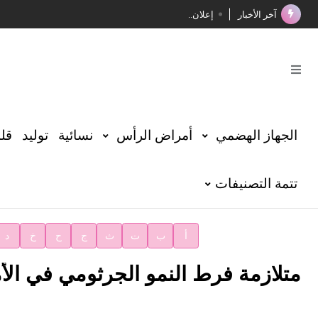
آخر الأخبار
إعلان..
فوز الأستاذ الدكتور محمود السيد بجائزة مجمع الملك سليما
صدور المجلد الثامن عشر من الموسوعة الطبية
صدور المجلد السابع من موسوعة الآثار في سورية
توصيات مجلس الإدارة
الجهاز الهضمي
أمراض الرأس
نسائية
توليد
قلب
شهر الكتاب السوري
تتمة التصنيفات
الأستاذ إياد خالد الطباع مدير عام لهيئة الموسوعة العربية
دار الفكر الموزع الحصري لمنشورات هيئة الموسوعة العرب
أ
ب
ت
ث
ج
ح
خ
د
متلازمة فرط النمو الجرثومي في الأم