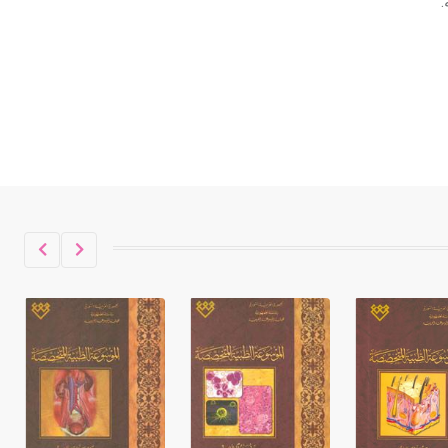
حكموا مدينة إديسا (الرها) من أبجر الأول
وحتى التاسع، وهم ينتسبون إلى أسرة
أوسروين
- هل تعلم أن الأبجدية الكنعانية تتألف من
/22/ علامة كتابية sign تكتب منفصلة
غير متصلة، وتعتمد المبدأ الأكوروفوني،
حيث تقتصر القيمة الصوتية للعلامة الك