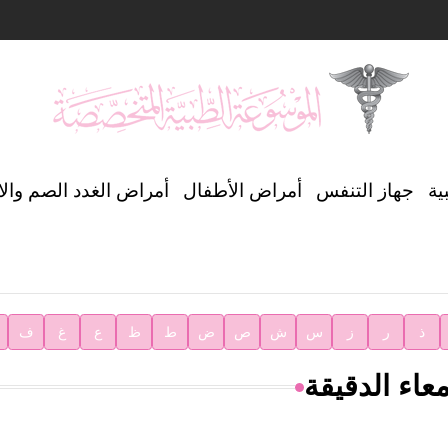
ن العالمي للغة العربية
ية
جهاز التنفس
أمراض الأطفال
أمراض الغدد الصم وال
ية
ذ
ر
ز
س
ش
ص
ض
ط
ظ
ع
غ
ف
عاء الدقيقة