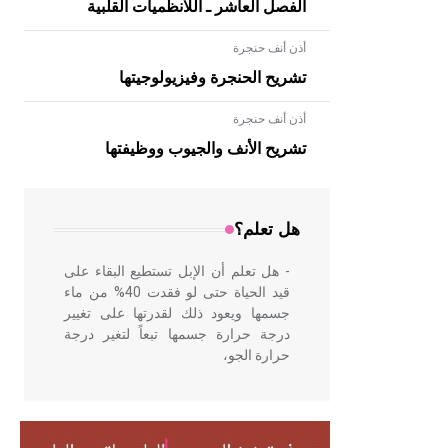
الفصل العاشر ـ اللانظميات القلبية
أذن أنف حنجرة
تشريح الحنجرة وفيزيولوجيتها
أذن أنف حنجرة
- هل تعلم أن الأبلق نوع من الفنون
الهندسية التي ارتبطت بالعمارة الإسلامية
تشريح الأنف والجيوب ووظيفتها
في بلاد الشام ومصر خاصة، حيث يحرص
المعمار على بناء مداميكه وخاصة في
الواجهات
هل تعلم؟
- هل تعلم أن الإبل تستطيع البقاء على
قيد الحياة حتى لو فقدت 40% من ماء
جسمها ويعود ذلك لقدرتها على تغيير
درجة حرارة جسمها تبعاً لتغير درجة
حرارة الجو،
- هل تعلم أن أبقراط كتب في الطب
أربعة مؤلفات هي: الحكم، الأدلة، تنظيم