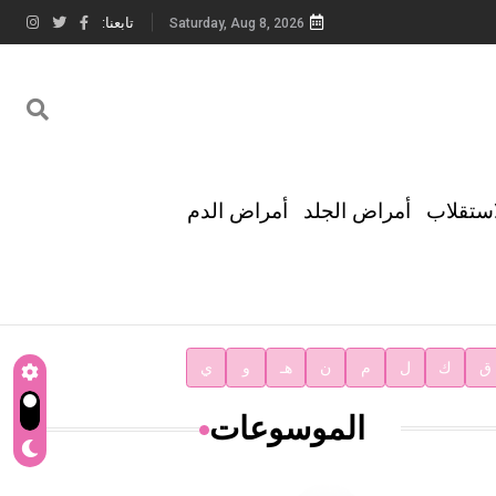
تابعنا:
Saturday, Aug 8, 2026
استقلاب
أمراض الجلد
أمراض الدم
ق
ك
ل
م
ن
هـ
و
ي
الموسوعات