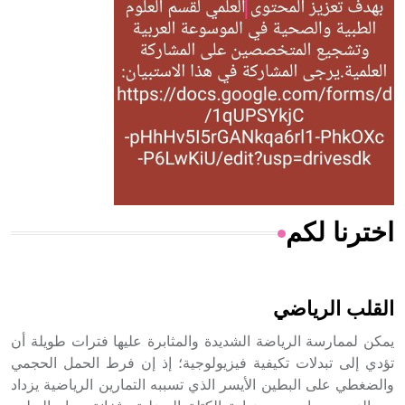
له الفضل بأنه حرر الطب من الدين والفلسفة.
- هل تعلم أن المرجان إفراز حيواني يتكون في البحر ويتركب
من مادة كربونات الكلسيوم، وهو أحمر أو شديد الحمرة وهو
أجود أنواعه، ويمتاز بكبر الحجم ويسمى الش
اخترنا لكم
هل تعلم أن الأبسيد كلمة فرنسية اللفظ تم اعتمادها مصطلحاً
أثرياً يستخدم في العمارة عموماً وفي العمارة الدينية الخاصة
بالكنائس خصوصاً، وفي الإنكليزية أب
القلب الرياضي
يمكن لممارسة الرياضة الشديدة والمثابرة عليها فترات طويلة أن
تؤدي إلى تبدلات تكيفية فيزيولوجية؛ إذ إن فرط الحمل الحجمي
والضغطي على البطين الأيسر الذي تسببه التمارين الرياضية يزداد
- هل تعلم أن أبجر Abgar اسم معروف جيداً يعود إلى عدد من