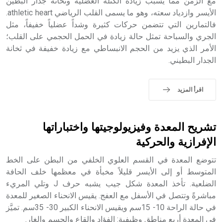
الملوك الذين حكموا مدينة إديسا (الرها) من أبجر الأول وحتى
مع الزمن مما يسبب زيادة الكتلة العضلية وثخانة جدار البطين
التاسع، وهم ينتسبون إلى أسرة أوسروين
الأيسر وازدياد سعته، وهو ما يسمى القلب الرياضي athletic heart.
فالتمارين التي تتضمن حركات كثيرة وشداً عضلياً خفيفاً، مثل
الجري والسباحة تمثل حالة زيادة في الحمل الحجمي على القلب؛
الأمر الذي يزيد من الحجم الانبساطي مع زيادة خفيفة في ثخانة
الجدار البطيني.
- هل تعلم أن الأبجدية الكنعانية تتألف من /22/ علامة كتابية
sign تكتب منفصلة غير متصلة، وتعتمد المبدأ الأكوروفوني،
حيث تقتصر القيمة الصوتية للعلامة الك
اقرأ المزيد
تشريح المعدة وفيزيولوجيتها واختباراتها
الإفرازية والحركية
تتوضع المعدة في القسم العلوي الخلفي من البطن على الخط
المتوسط أو إلى الأيسر قليلاً مخبأة في معظمها خلف الحافة
الضلعية. تأخذ المعدة شكل جيب يشبه حرف J وتلي المريء
مباشرةً وتتصل في الأسفل مع العفج. يقيس الانحناء الصغير للمعدة
في حالة الراحة 10- 15سم ويقيس الانحناء الكبير 30- 35سم. تميَّز
في المعدة أربع مناطق وظيفية: الفؤاد والقاع والجسم والغار.