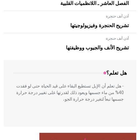
الفصل العاشر ـ اللانظميات القلبية
أذن أنف حنجرة
تشريح الحنجرة وفيزيولوجيتها
أذن أنف حنجرة
- هل تعلم أن الأبلق نوع من الفنون الهندسية التي ارتبطت
بالعمارة الإسلامية في بلاد الشام ومصر خاصة، حيث يحرص
تشريح الأنف والجيوب ووظيفتها
المعمار على بناء مداميكه وخاصة في الواجهات
هل تعلم؟
- هل تعلم أن الإبل تستطيع البقاء على قيد الحياة حتى لو فقدت
40% من ماء جسمها ويعود ذلك لقدرتها على تغيير درجة حرارة
جسمها تبعاً لتغير درجة حرارة الجو،
- هل تعلم أن أبقراط كتب في الطب أربعة مؤلفات هي:
الحكم، الأدلة، تنظيم التغذية، ورسالته في جروح الرأس. ويعود