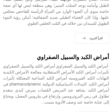
الطبل وأمامه يوجد المثلث المنير؛ وهي منطقة ليس لها أي صفة
خاصة سوى أن الضوء الوارد من المرآة الرأسية للفاحص ينعكس
- هل تعلم أن الأبجدية الكنعانية تتألف من /22/ علامة كتابية
عليها، وإذا كان الغشاء الطبلي شديد الشفافية؛ أمكن رؤية النتوء
sign تكتب منفصلة غير متصلة، وتعتمد المبدأ الأكوروفوني،
الطويل للسندان من خلاله في الثلث الخلفي العلوي.
حيث تقتصر القيمة الصوتية للعلامة الك
اقرأ المزيد
أمراض الكبد والسبيل الصفراوي
أمراض الكبد والسبيل الصفراوي أمراض الكبد والسبيل الصفراوي
تأثيرات أمراض الكبد الأمراض الاستقلابية معالجة الأمراض الكبدية
التهابات الكبد الفيروسية أمراض الكبد المناعية المعثكلة تأثيرات
أمراض الكبد: التبدلات الديناميكية الدوائية pharmacodynamic في
أمراض الكبد: يشاهد عند المريض المُصاب بمرض كبدي متقدم
تطاول في زمن البروترومبين وارتفاع في بيلروبين المصل، ويحتاج
إلى عناية خاصة عند وصف الأدوية بسبب...