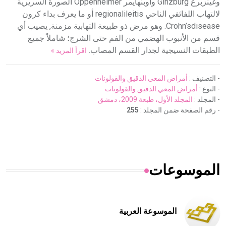
وغينزبرغ Ginzburg وأوبنهايمر Oppenheimer الصورة السريرية
لالتهاب اللفائفي الناحي regionalileitis أو ما يعرف بداء كرون
Crohn’sdisease. وهو مرض ذو طبيعة التهابية مزمنة, يصيب أي
قسم من الأنبوب الهضمي من الفم حتى الشرج؛ شاملاً جميع
الطبقات النسيجية لجدار القسم المصاب.
اقرأ المزيد »
- التصنيف :
أمراض المعي الدقيق والقولونات
- النوع :
أمراض المعي الدقيق والقولونات
- المجلد :
المجلد الأول، طبعة 2009، دمشق
- رقم الصفحة ضمن المجلد :
255
الموسوعات
الموسوعة العربية