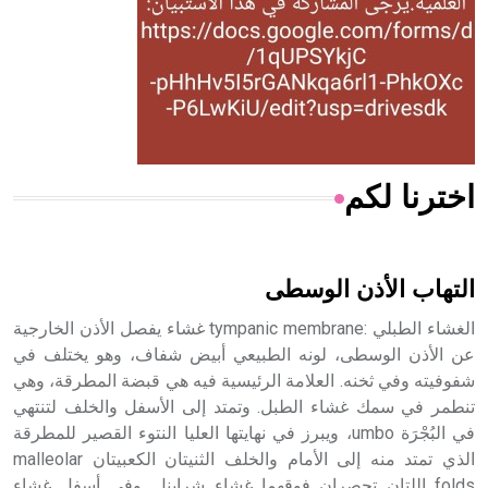
- هل تعلم أن المرجان إفراز حيواني يتكون في البحر ويتركب
من مادة كربونات الكلسيوم، وهو أحمر أو شديد الحمرة وهو
أجود أنواعه، ويمتاز بكبر الحجم ويسمى الش
اخترنا لكم
هل تعلم أن الأبسيد كلمة فرنسية اللفظ تم اعتمادها مصطلحاً
أثرياً يستخدم في العمارة عموماً وفي العمارة الدينية الخاصة
بالكنائس خصوصاً، وفي الإنكليزية أب
التهاب الأذن الوسطى
الغشاء الطبلي :tympanic membrane غشاء يفصل الأذن الخارجية
عن الأذن الوسطى، لونه الطبيعي أبيض شفاف، وهو يختلف في
شفوفيته وفي ثخنه. العلامة الرئيسية فيه هي قبضة المطرقة، وهي
- هل تعلم أن أبجر Abgar اسم معروف جيداً يعود إلى عدد من
الملوك الذين حكموا مدينة إديسا (الرها) من أبجر الأول وحتى
تنطمر في سمك غشاء الطبل. وتمتد إلى الأسفل والخلف لتنتهي
التاسع، وهم ينتسبون إلى أسرة أوسروين
في البُجْرَة umbo، ويبرز في نهايتها العليا النتوء القصير للمطرقة
الذي تمتد منه إلى الأمام والخلف الثنيتان الكعبيتان malleolar
folds اللتان تحصران فوقهما غشاء شرابنل. وفي أسفل غشاء