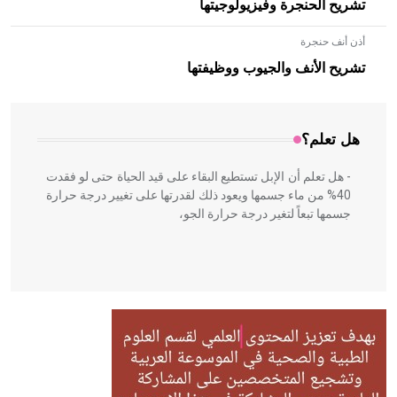
تشريح الحنجرة وفيزيولوجيتها
أذن أنف حنجرة
- هل تعلم أن الأبلق نوع من الفنون الهندسية التي ارتبطت
بالعمارة الإسلامية في بلاد الشام ومصر خاصة، حيث يحرص
تشريح الأنف والجيوب ووظيفتها
المعمار على بناء مداميكه وخاصة في الواجهات
هل تعلم؟
- هل تعلم أن الإبل تستطيع البقاء على قيد الحياة حتى لو فقدت
40% من ماء جسمها ويعود ذلك لقدرتها على تغيير درجة حرارة
جسمها تبعاً لتغير درجة حرارة الجو،
- هل تعلم أن أبقراط كتب في الطب أربعة مؤلفات هي:
الحكم، الأدلة، تنظيم التغذية، ورسالته في جروح الرأس. ويعود
له الفضل بأنه حرر الطب من الدين والفلسفة.