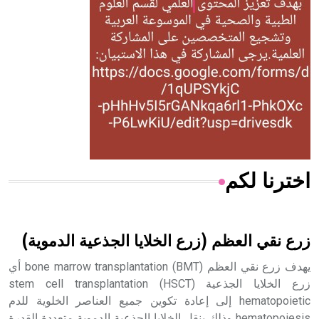
له الفضل بأنه حرر الطب من الدين والفلسفة.
- هل تعلم أن المرجان إفراز حيواني يتكون في البحر ويتركب
من مادة كربونات الكلسيوم، وهو أحمر أو شديد الحمرة وهو
أجود أنواعه، ويمتاز بكبر الحجم ويسمى الش
اخترنا لكم
هل تعلم أن الأبسيد كلمة فرنسية اللفظ تم اعتمادها مصطلحاً
أثرياً يستخدم في العمارة عموماً وفي العمارة الدينية الخاصة
بالكنائس خصوصاً، وفي الإنكليزية أب
زرع نقي العظم (زرع الخلايا الجذعية الدموية)
يهدف زرع نقي العظم bone marrow transplantation (BMT) أي
زرع الخلايا الجذعية stem cell transplantation (HSCT)
hematopoietic إلى إعادة تكوين جميع العناصر الخلوية للدم
- هل تعلم أن أبجر Abgar اسم معروف جيداً يعود إلى عدد من
الملوك الذين حكموا مدينة إديسا (الرها) من أبجر الأول وحتى
hematopoiesis وذلك بنقل الخلايا الجذعية الدموية متعددة القدرة