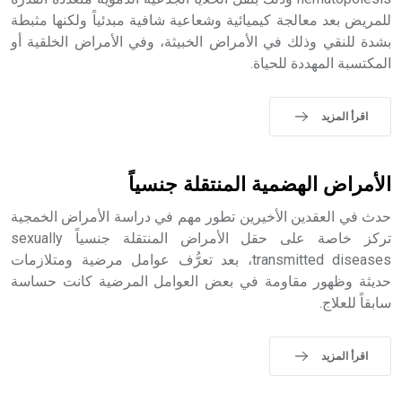
التاسع، وهم ينتسبون إلى أسرة أوسروين
للمريض بعد معالجة كيميائية وشعاعية شافية مبدئياً ولكنها مثبطة
بشدة للنقي وذلك في الأمراض الخبيثة، وفي الأمراض الخلقية أو
المكتسبة المهددة للحياة.
- هل تعلم أن الأبجدية الكنعانية تتألف من /22/ علامة كتابية
اقرأ المزيد
sign تكتب منفصلة غير متصلة، وتعتمد المبدأ الأكوروفوني،
حيث تقتصر القيمة الصوتية للعلامة الك
الأمراض الهضمية المنتقلة جنسياً
حدث في العقدين الأخيرين تطور مهم في دراسة الأمراض الخمجية
تركز خاصة على حقل الأمراض المنتقلة جنسياً sexually
transmitted diseases، بعد تعرُّف عوامل مرضية ومتلازمات
حديثة وظهور مقاومة في بعض العوامل المرضية كانت حساسة
سابقاً للعلاج.
اقرأ المزيد