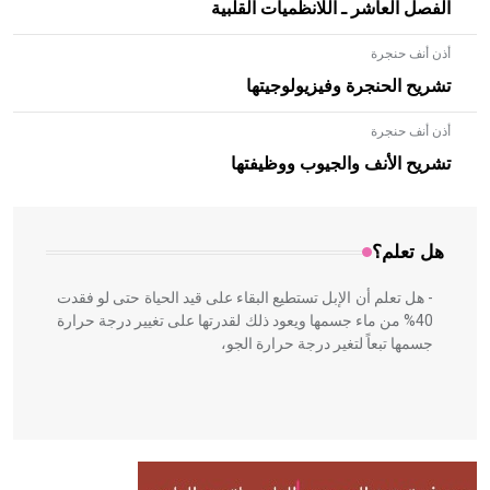
الفصل العاشر ـ اللانظميات القلبية
أذن أنف حنجرة
تشريح الحنجرة وفيزيولوجيتها
أذن أنف حنجرة
- هل تعلم أن الأبلق نوع من الفنون الهندسية التي ارتبطت
بالعمارة الإسلامية في بلاد الشام ومصر خاصة، حيث يحرص
تشريح الأنف والجيوب ووظيفتها
المعمار على بناء مداميكه وخاصة في الواجهات
هل تعلم؟
- هل تعلم أن الإبل تستطيع البقاء على قيد الحياة حتى لو فقدت
40% من ماء جسمها ويعود ذلك لقدرتها على تغيير درجة حرارة
جسمها تبعاً لتغير درجة حرارة الجو،
- هل تعلم أن أبقراط كتب في الطب أربعة مؤلفات هي:
الحكم، الأدلة، تنظيم التغذية، ورسالته في جروح الرأس. ويعود