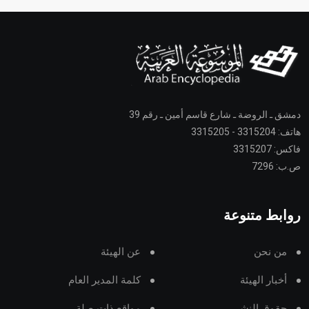
دمشق ـ الروضة ـ شارع قاسم أمين ـ رقم 39
هاتف: 3315204 - 3315205
فاكس: 3315207
ص.ب: 7296
روابط متنوعة
من نحن
عن الهيئة
أخبار الهيئة
كلمة المدير العام
حقوق النشر
مواقع ذات صلة