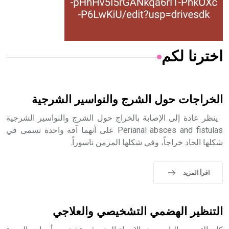
من مادة كربونات الكلسيوم، وهو أحمر أو شديد الحمرة وهو
أجود أنواعه، ويمتاز بكبر الحجم ويسمى الش
اخترنا لكم
هل تعلم أن الأبسيد كلمة فرنسية اللفظ تم اعتمادها مصطلحاً
أثرياً يستخدم في العمارة عموماً وفي العمارة الدينية الخاصة
بالكنائس خصوصاً، وفي الإنكليزية أب
الخراجات حول الشرج والنواسير الشرجية
ينظر عادة إلى الإصابة بالخراج حول الشرج والنواسير الشرجية
Perianal absces and fistulas على أنهما آفة واحدة تسمى في
شكلها الحاد خراجاً، وفي شكلها المزمن ناسوراً.
- هل تعلم أن أبجر Abgar اسم معروف جيداً يعود إلى عدد من
الملوك الذين حكموا مدينة إديسا (الرها) من أبجر الأول وحتى
التاسع، وهم ينتسبون إلى أسرة أوسروين
اقرأ المزيد
التنظير الهضمي التشخيصي والعلاجي
- هل تعلم أن الأبجدية الكنعانية تتألف من /22/ علامة كتابية