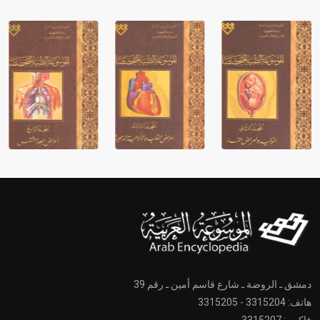
دمشق ـ الروضة ـ شارع قاسم أمين ـ رقم 39
هاتف: 3315204 - 3315205