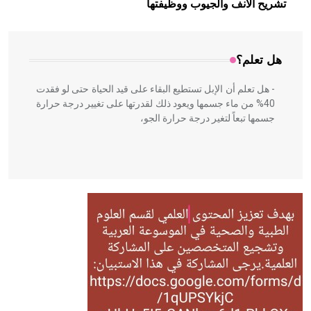
تشريح الأنف والجيوب ووظيفتها
المعمار على بناء مداميكه وخاصة في الواجهات
هل تعلم؟
- هل تعلم أن الإبل تستطيع البقاء على قيد الحياة حتى لو فقدت
40% من ماء جسمها ويعود ذلك لقدرتها على تغيير درجة حرارة
جسمها تبعاً لتغير درجة حرارة الجو،
- هل تعلم أن أبقراط كتب في الطب أربعة مؤلفات هي:
الحكم، الأدلة، تنظيم التغذية، ورسالته في جروح الرأس. ويعود
له الفضل بأنه حرر الطب من الدين والفلسفة.
- هل تعلم أن المرجان إفراز حيواني يتكون في البحر ويتركب