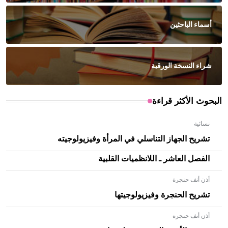
أسماء الباحثين
شراء النسخة الورقية
البحوث الأكثر قراءة
نسائية
تشريح الجهاز التناسلي في المرأة وفيزيولوجيته
الفصل العاشر ـ اللانظميات القلبية
أذن أنف حنجرة
تشريح الحنجرة وفيزيولوجيتها
أذن أنف حنجرة
- هل تعلم أن الأبلق نوع من الفنون الهندسية التي ارتبطت
بالعمارة الإسلامية في بلاد الشام ومصر خاصة، حيث يحرص