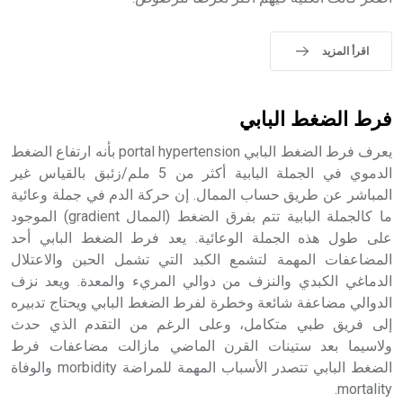
- هل تعلم أن الأبجدية الكنعانية تتألف من /22/ علامة كتابية
sign تكتب منفصلة غير متصلة، وتعتمد المبدأ الأكوروفوني،
حيث تقتصر القيمة الصوتية للعلامة الك
اقرأ المزيد
فرط الضغط البابي
يعرف فرط الضغط البابي portal hypertension بأنه ارتفاع الضغط
الدموي في الجملة البابية أكثر من 5 ملم/زئبق بالقياس غير
المباشر عن طريق حساب الممال. إن حركة الدم في جملة وعائية
ما كالجملة البابية تتم بفرق الضغط (الممال gradient) الموجود
على طول هذه الجملة الوعائية. يعد فرط الضغط البابي أحد
المضاعفات المهمة لتشمع الكبد التي تشمل الحبن والاعتلال
الدماغي الكبدي والنزف من دوالي المريء والمعدة. ويعد نزف
الدوالي مضاعفة شائعة وخطرة لفرط الضغط البابي ويحتاج تدبيره
إلى فريق طبي متكامل، وعلى الرغم من التقدم الذي حدث
ولاسيما بعد ستينات القرن الماضي مازالت مضاعفات فرط
الضغط البابي تتصدر الأسباب المهمة للمراضة morbidity والوفاة
mortality.