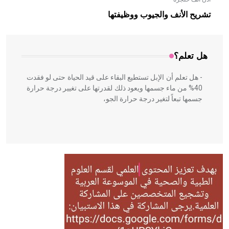
- هل تعلم أن الأبلق نوع من الفنون الهندسية التي ارتبطت
بالعمارة الإسلامية في بلاد الشام ومصر خاصة، حيث يحرص
تشريح الأنف والجيوب ووظيفتها
المعمار على بناء مداميكه وخاصة في الواجهات
هل تعلم؟
- هل تعلم أن الإبل تستطيع البقاء على قيد الحياة حتى لو فقدت
40% من ماء جسمها ويعود ذلك لقدرتها على تغيير درجة حرارة
جسمها تبعاً لتغير درجة حرارة الجو،
- هل تعلم أن أبقراط كتب في الطب أربعة مؤلفات هي:
الحكم، الأدلة، تنظيم التغذية، ورسالته في جروح الرأس. ويعود
له الفضل بأنه حرر الطب من الدين والفلسفة.