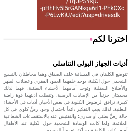
- هل تعلم أن المرجان إفراز حيواني يتكون في البحر ويتركب
من مادة كربونات الكلسيوم، وهو أحمر أو شديد الحمرة وهو
أجود أنواعه، ويمتاز بكبر الحجم ويسمى الش
اخترنا لكم
هل تعلم أن الأبسيد كلمة فرنسية اللفظ تم اعتمادها مصطلحاً
أثرياً يستخدم في العمارة عموماً وفي العمارة الدينية الخاصة
بالكنائس خصوصاً، وفي الإنكليزية أب
أذيات الجهاز البولي التناسلي
تتوضع الكليتان في المسافة خلف الصفاق وهما محاطتان بالنسيج
الشحمي حول الكلية، يوجد خلفهما العمود الفقري وعضلات الظهر
والأضلاع السفلية وتوجد أمامهما الأحشاء البطنية، فهما لذلك
- هل تعلم أن أبجر Abgar اسم معروف جيداً يعود إلى عدد من
الملوك الذين حكموا مدينة إديسا (الرها) من أبجر الأول وحتى
محميتان جزئياً من الإصابات الرضية، وتتطلب أذيتهما قوة راضة
التاسع، وهم ينتسبون إلى أسرة أوسروين
كبيرة. ترافق الرضوض الكلوية في بعض الأحيان أذيات في الأحشاء
البطنية، لذلك يجب التفكير دائماً باحتمال وجود رضٍّ كلوي في كل
حالة رضٍّ بطني أو صدري؛ والتفتيش عنه بالاستقصاءات الشعاعية
الملائمة. ولما كانت الوسادة الشحمية حول الكلية عند الأطفال
أصغر كانت الكلية فيهم أكثر تعرضاً للرضوض.