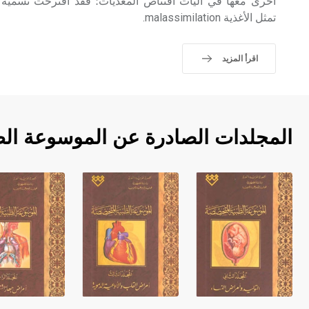
أخرى معها في آليات اقتناص المغذيات؛ فقد اقترحت تسمية 
تمثل الأغذية malassimilation.
اقرأ المزيد
المجلدات الصادرة عن الموسوعة ال