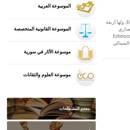
الموسوعة العربية
داء المشوكات خمج حيواني المصدر zoonotic infection ينشأ من المراحل اليرقية لأنواع من الشريطيات من جنس المشوكة Echinococcus، ولها أربعة
echin ويدعى أيضاً الداء العداري
الموسوعة القانونية المتخصصة
ق العالم وخاصة في المناطق الريفية منها. ومنها المشوكة عديدة المساكن Echinococcus
 في النصف الشمالي
موسوعة الآثار في سورية
موسوعة العلوم والتقانات
معجم المصطلحات