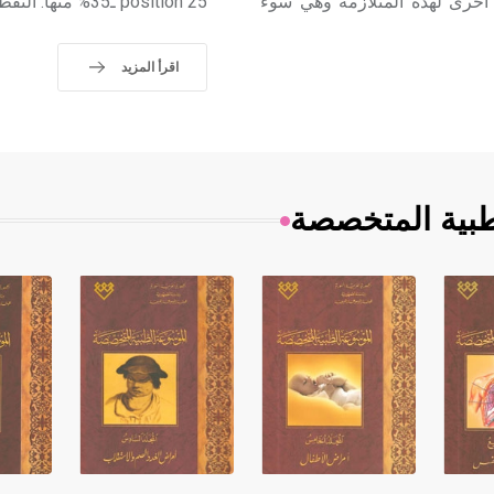
أخرى لهذه المتلازمة وهي سوء
position 25 ـ35% منها. النقطة الكاشفة فيه هي اليافوخ اللامي lambdoid fontanel.
اقرأ المزيد
طبية المتخصصة