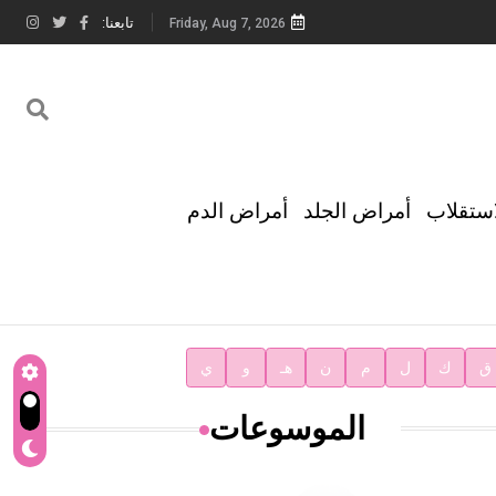
تابعنا:
Friday, Aug 7, 2026
استقلاب
أمراض الجلد
أمراض الدم
ق
ك
ل
م
ن
هـ
و
ي
الموسوعات