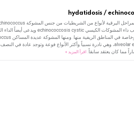
hydatidosis / echinoco
أنواع أهمها: المشوكة الحبيبية Echinococcus granulosus التي تسبب داء المشوكات الكيسي ococcosis cystic
hydatidosis، وتمثل أشيع الأنواع وتوجد في مختلف مناط
multilocularis التي تسبب داء المشوكات السنخي alveolar echinococcosis، وهي نادرة نسبياً وأكثر الأنواع فوعة وتوجد عادة
اً مما كان يعتقد سابقاً.
اقرأ المزيد »