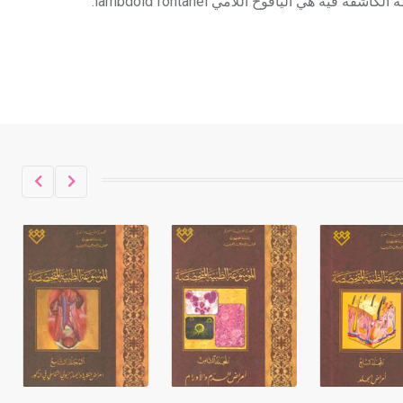
حكموا مدينة إديسا (الرها) من أبجر الأول
وحتى التاسع، وهم ينتسبون إلى أسرة
أوسروين
- هل تعلم أن الأبجدية الكنعانية تتألف من
/22/ علامة كتابية sign تكتب منفصلة
غير متصلة، وتعتمد المبدأ الأكوروفوني،
حيث تقتصر القيمة الصوتية للعلامة الك