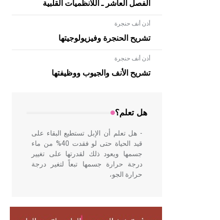
الفصل العاشر ـ اللانظميات القلبية
أذن أنف حنجرة
تشريح الحنجرة وفيزيولوجيتها
أذن أنف حنجرة
- هل تعلم أن الأبلق نوع من الفنون
الهندسية التي ارتبطت بالعمارة الإسلامية
تشريح الأنف والجيوب ووظيفتها
في بلاد الشام ومصر خاصة، حيث يحرص
المعمار على بناء مداميكه وخاصة في
الواجهات
هل تعلم؟
- هل تعلم أن الإبل تستطيع البقاء على
قيد الحياة حتى لو فقدت 40% من ماء
جسمها ويعود ذلك لقدرتها على تغيير
درجة حرارة جسمها تبعاً لتغير درجة
حرارة الجو،
- هل تعلم أن أبقراط كتب في الطب
أربعة مؤلفات هي: الحكم، الأدلة، تنظيم