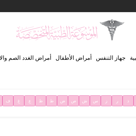
ن العالمي للغة العربية
ية
جهاز التنفس
أمراض الأطفال
أمراض الغدد الصم وال
ية
ذ
ر
ز
س
ش
ص
ض
ط
ظ
ع
غ
ف