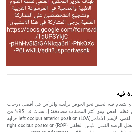
التغذية، ورسالته في جروح الرأس.
ويعود له الفضل بأنه حرر الطب من
الدين والفلسفة.
- هل تعلم أن المرجان إفراز حيواني
يتكون في البحر ويتركب من مادة
كربونات الكلسيوم، وهو أحمر أو شديد
الحمرة وهو أجود أنواعه، ويمتاز بكبر
الحجم ويسمى الش
هل تعلم أن الأبسيد كلمة فرنسية اللفظ
تم اعتمادها مصطلحاً أثرياً يستخدم في
ة فيه
العمارة عموماً وفي العمارة الدينية
الخاصة بالكنائس خصوصاً، وفي
ذي يتقدم فيه الجنين نحو الحوض برأسه والرأس في أقصى درجات
الإنكليزية أب
الانعطاف بحيث تلامس الذقن عظم القص. وهو أكثر المجيئات مصادفة؛ إذ يحدث في 95% من
الولادات عامة. ويؤلف الوضع القمي الأيسر الأمامي(LOA) left occiput anterior position قرابة
- هل تعلم أن أبجر Abgar اسم معروف
65% من الأوضاع، في حين يحتل الوضع القمي الأيمن الخلفي (ROP) right occiput posterior
جيداً يعود إلى عدد من الملوك الذين