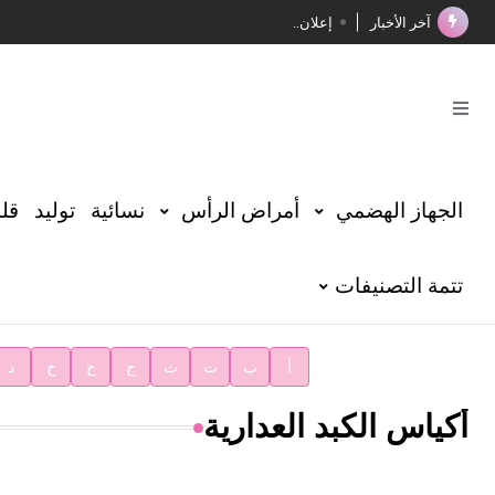
آخر الأخبار
إعلان..
فوز الأستاذ الدكتور محمود السيد بجائزة مجمع الملك سليما
صدور المجلد الثامن عشر من الموسوعة الطبية
صدور المجلد السابع من موسوعة الآثار في سورية
توصيات مجلس الإدارة
الجهاز الهضمي
أمراض الرأس
نسائية
توليد
قلب
شهر الكتاب السوري
تتمة التصنيفات
الأستاذ إياد خالد الطباع مدير عام لهيئة الموسوعة العربية
دار الفكر الموزع الحصري لمنشورات هيئة الموسوعة العرب
أ
ب
ت
ث
ج
ح
خ
د
أكياس الكبد العدارية