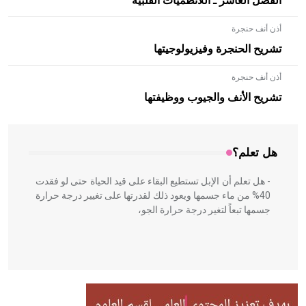
الفصل العاشر ـ اللانظميات القلبية
أذن أنف حنجرة
تشريح الحنجرة وفيزيولوجيتها
أذن أنف حنجرة
- هل تعلم أن الأبلق نوع من الفنون الهندسية التي ارتبطت
بالعمارة الإسلامية في بلاد الشام ومصر خاصة، حيث يحرص
تشريح الأنف والجيوب ووظيفتها
المعمار على بناء مداميكه وخاصة في الواجهات
هل تعلم؟
- هل تعلم أن الإبل تستطيع البقاء على قيد الحياة حتى لو فقدت
40% من ماء جسمها ويعود ذلك لقدرتها على تغيير درجة حرارة
جسمها تبعاً لتغير درجة حرارة الجو،
- هل تعلم أن أبقراط كتب في الطب أربعة مؤلفات هي:
الحكم، الأدلة، تنظيم التغذية، ورسالته في جروح الرأس. ويعود