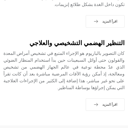
التاسع، وهم ينتسبون إلى أسرة أوسروين
تكون داخل الغدة بشكل طلائع إنزيمات.
اقرأ المزيد
- هل تعلم أن الأبجدية الكنعانية تتألف من /22/ علامة كتابية
sign تكتب منفصلة غير متصلة، وتعتمد المبدأ الأكوروفوني،
التنظير الهضمي التشخيصي والعلاجي
حيث تقتصر القيمة الصوتية للعلامة الك
كان التصوير بالباريوم هو الإجراء المتبع في تشخيص أمراض المعدة
والقولون حتى أوائل السبعينات حين بدأ استخدام المنظار الضوئي
الذي عدّ محطة نوعية في عالم الجهاز الهضمي من تشخيص
ومعالجة، إذ أمكن رؤية الآفات المرضية مباشرة بعد أن كانت تقرأ
على نحو غير مباشر، هذا إضافة إلى الكثير من الإجراءات العلاجية
التي يمكن إجراؤها بوساطة المناظير.
اقرأ المزيد