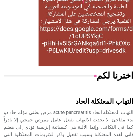
له الفضل بأنه حرر الطب من الدين والفلسفة.
- هل تعلم أن المرجان إفراز حيواني يتكون في البحر ويتركب
من مادة كربونات الكلسيوم، وهو أحمر أو شديد الحمرة وهو
أجود أنواعه، ويمتاز بكبر الحجم ويسمى الش
اخترنا لكم
هل تعلم أن الأبسيد كلمة فرنسية اللفظ تم اعتمادها مصطلحاً
أثرياً يستخدم في العمارة عموماً وفي العمارة الدينية الخاصة
بالكنائس خصوصاً، وفي الإنكليزية أب
التهاب المعثكلة الحاد
التهاب المعثكلة الحاد acute pancreatitis مرض بطني مؤلم حاد ذو
بدء مفاجئ. لا يحدث الالتهاب بفعل عامل ممرض خمجي إلا نادراً
كما في النكاف، وإنما الآلية هي كيميائية إنزيمية تؤدي إلى هضم
- هل تعلم أن أبجر Abgar اسم معروف جيداً يعود إلى عدد من
الملوك الذين حكموا مدينة إديسا (الرها) من أبجر الأول وحتى
ذاتي لغدة المعثكلة بسبب تفعيل باكر للإنزيمات المعثكلية التي