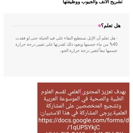
تشريح الأنف والجيوب ووظيفتها
المعمار على بناء مداميكه وخاصة في الواجهات
هل تعلم؟
- هل تعلم أن الإبل تستطيع البقاء على قيد الحياة حتى لو فقدت
40% من ماء جسمها ويعود ذلك لقدرتها على تغيير درجة حرارة
جسمها تبعاً لتغير درجة حرارة الجو،
- هل تعلم أن أبقراط كتب في الطب أربعة مؤلفات هي:
الحكم، الأدلة، تنظيم التغذية، ورسالته في جروح الرأس. ويعود
له الفضل بأنه حرر الطب من الدين والفلسفة.
- هل تعلم أن المرجان إفراز حيواني يتكون في البحر ويتركب