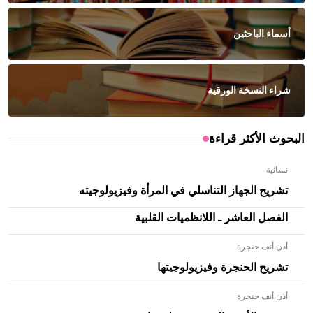
أسماء الباحثين
شراء النسخة الورقية
البحوث الأكثر قراءة
نسائية
تشريح الجهاز التناسلي في المرأة وفيزيولوجيته
الفصل العاشر ـ اللانظميات القلبية
أذن أنف حنجرة
تشريح الحنجرة وفيزيولوجيتها
أذن أنف حنجرة
- هل تعلم أن الأبلق نوع من الفنون الهندسية التي ارتبطت
بالعمارة الإسلامية في بلاد الشام ومصر خاصة، حيث يحرص