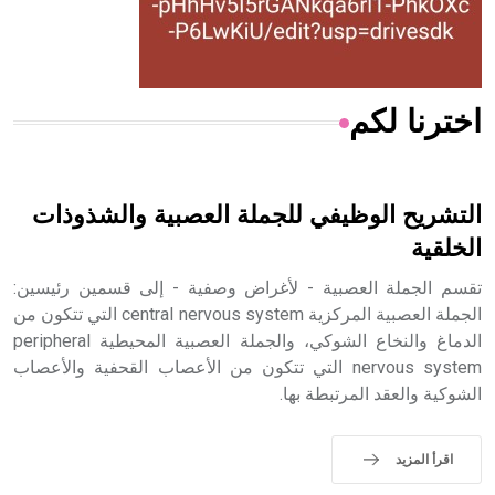
من مادة كربونات الكلسيوم، وهو أحمر أو شديد الحمرة وهو
أجود أنواعه، ويمتاز بكبر الحجم ويسمى الش
اخترنا لكم
هل تعلم أن الأبسيد كلمة فرنسية اللفظ تم اعتمادها مصطلحاً
أثرياً يستخدم في العمارة عموماً وفي العمارة الدينية الخاصة
بالكنائس خصوصاً، وفي الإنكليزية أب
التشريح الوظيفي للجملة العصبية والشذوذات
الخلقية
تقسم الجملة العصبية - لأغراض وصفية - إلى قسمين رئيسين:
- هل تعلم أن أبجر Abgar اسم معروف جيداً يعود إلى عدد من
الجملة العصبية المركزية central nervous system التي تتكون من
الملوك الذين حكموا مدينة إديسا (الرها) من أبجر الأول وحتى
الدماغ والنخاع الشوكي، والجملة العصبية المحيطية peripheral
التاسع، وهم ينتسبون إلى أسرة أوسروين
nervous system التي تتكون من الأعصاب القحفية والأعصاب
الشوكية والعقد المرتبطة بها.
اقرأ المزيد
- هل تعلم أن الأبجدية الكنعانية تتألف من /22/ علامة كتابية