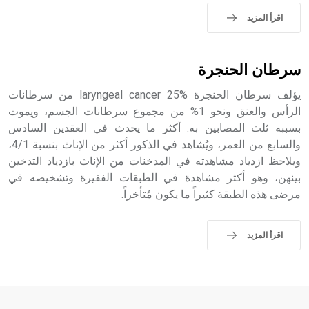
اقرأ المزيد
- هل تعلم أن الأبجدية الكنعانية تتألف من /22/ علامة كتابية
sign تكتب منفصلة غير متصلة، وتعتمد المبدأ الأكوروفوني،
حيث تقتصر القيمة الصوتية للعلامة الك
سرطان الحنجرة
يؤلف سرطان الحنجرة laryngeal cancer 25% من سرطانات
الرأس والعنق ونحو 1% من مجموع سرطانات الجسم، ويموت
بسببه ثلث المصابين به. أكثر ما يحدث في العقدين السادس
والسابع من العمر، ويُشاهد في الذكور أكثر من الإناث بنسبة 4/1،
ويلاحظ ازدياد مشاهدته في المدخنات من الإناث بازدياد التدخين
بينهن، وهو أكثر مشاهدة في الطبقات الفقيرة وتشخيصه في
مرضى هذه الطبقة كثيراً ما يكون مُتأخراً.
اقرأ المزيد