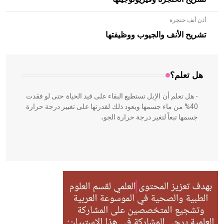
أذن أنف حنجرة
- هل تعلم أن الأبلق نوع من الفنون الهندسية التي ارتبطت
بالعمارة الإسلامية في بلاد الشام ومصر خاصة، حيث يحرص
تشريح الأنف والجيوب ووظيفتها
المعمار على بناء مداميكه وخاصة في الواجهات
هل تعلم؟
- هل تعلم أن الإبل تستطيع البقاء على قيد الحياة حتى لو فقدت
40% من ماء جسمها ويعود ذلك لقدرتها على تغيير درجة حرارة
جسمها تبعاً لتغير درجة حرارة الجو،
- هل تعلم أن أبقراط كتب في الطب أربعة مؤلفات هي:
الحكم، الأدلة، تنظيم التغذية، ورسالته في جروح الرأس. ويعود
له الفضل بأنه حرر الطب من الدين والفلسفة.