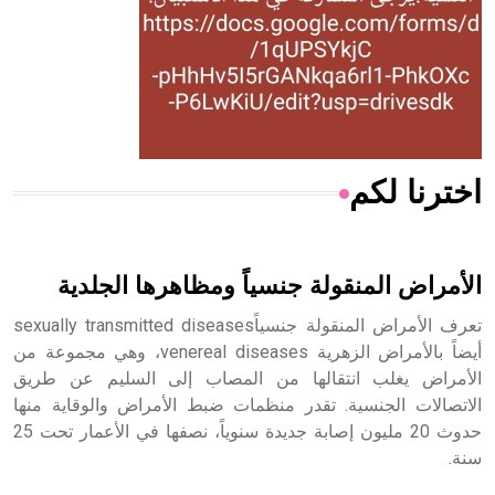
- هل تعلم أن المرجان إفراز حيواني يتكون في البحر ويتركب
من مادة كربونات الكلسيوم، وهو أحمر أو شديد الحمرة وهو
أجود أنواعه، ويمتاز بكبر الحجم ويسمى الش
اخترنا لكم
هل تعلم أن الأبسيد كلمة فرنسية اللفظ تم اعتمادها مصطلحاً
أثرياً يستخدم في العمارة عموماً وفي العمارة الدينية الخاصة
بالكنائس خصوصاً، وفي الإنكليزية أب
الأمراض المنقولة جنسياً ومظاهرها الجلدية
تعرف الأمراض المنقولة جنسياًsexually transmitted diseases
أيضاً بالأمراض الزهرية venereal diseases، وهي مجموعة من
الأمراض يغلب انتقالها من المصاب إلى السليم عن طريق
- هل تعلم أن أبجر Abgar اسم معروف جيداً يعود إلى عدد من
الملوك الذين حكموا مدينة إديسا (الرها) من أبجر الأول وحتى
الاتصالات الجنسية. تقدر منظمات ضبط الأمراض والوقاية منها
التاسع، وهم ينتسبون إلى أسرة أوسروين
حدوث 20 مليون إصابة جديدة سنوياً، نصفها في الأعمار تحت 25
سنة.