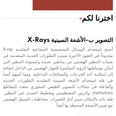
اخترنا لكم
هل تعلم أن الأبسيد كلمة فرنسية اللفظ تم اعتمادها مصطلحاً
أثرياً يستخدم في العمارة عموماً وفي العمارة الدينية الخاصة
بالكنائس خصوصاً، وفي الإنكليزية أب
التصوير ب-الأشعة السينية X-Rays
أصبح استخدام الوسائل التشخيصية الشعاعية التقليدية X-ray
محدوداً في العقود الأخيرة بسبب التطورات الحديثة المتقدمة في
تقنيات التنظير الهضمي من مناظير عديدة وكبسولة التنظير التي
- هل تعلم أن أبجر Abgar اسم معروف جيداً يعود إلى عدد من
الملوك الذين حكموا مدينة إديسا (الرها) من أبجر الأول وحتى
أمكن بوساطتها الرؤية المباشرة للجهاز الهضمي من الداخل إضافة
التاسع، وهم ينتسبون إلى أسرة أوسروين
إلى إمكانية أخذ الخزعات والمعالجات التداخلية. ومما أسهم أيضاً
في قلة استخدام الأشعة السينية التقليدية التطورات الحديثة
والفاعلة في مجالات التصوير الطبقي المحوري متعدد المقاطع
multislices، والرنين المغنطيسي وتخطيط الصدى عبر التنظير،
فقد بات بالإمكان تمييز أدق التغييرات بمخاطيات السبيل الهضمي
- هل تعلم أن الأبجدية الكنعانية تتألف من /22/ علامة كتابية
مع تمييز الأنسجة المحيطة بها أيضاً.
sign تكتب منفصلة غير متصلة، وتعتمد المبدأ الأكوروفوني،
حيث تقتصر القيمة الصوتية للعلامة الك