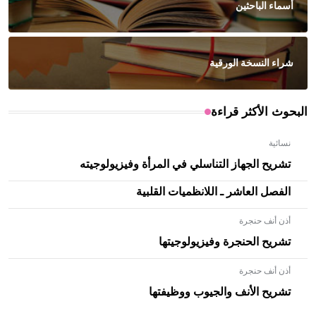
أسماء الباحثين
شراء النسخة الورقية
البحوث الأكثر قراءة
نسائية
تشريح الجهاز التناسلي في المرأة وفيزيولوجيته
الفصل العاشر ـ اللانظميات القلبية
أذن أنف حنجرة
تشريح الحنجرة وفيزيولوجيتها
أذن أنف حنجرة
- هل تعلم أن الأبلق نوع من الفنون الهندسية التي ارتبطت
بالعمارة الإسلامية في بلاد الشام ومصر خاصة، حيث يحرص
تشريح الأنف والجيوب ووظيفتها
المعمار على بناء مداميكه وخاصة في الواجهات