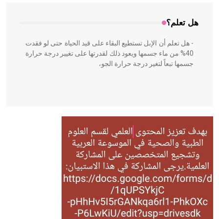
هل تعلم؟
- هل تعلم أن الإبل تستطيع البقاء على قيد الحياة حتى لو فقدت
40% من ماء جسمها ويعود ذلك لقدرتها على تغيير درجة حرارة
جسمها تبعاً لتغير درجة حرارة الجو،
- هل تعلم أن أبقراط كتب في الطب أربعة مؤلفات هي:
الحكم، الأدلة، تنظيم التغذية، ورسالته في جروح الرأس. ويعود
له الفضل بأنه حرر الطب من الدين والفلسفة.
- هل تعلم أن المرجان إفراز حيواني يتكون في البحر ويتركب
من مادة كربونات الكلسيوم، وهو أحمر أو شديد الحمرة وهو
أجود أنواعه، ويمتاز بكبر الحجم ويسمى الش