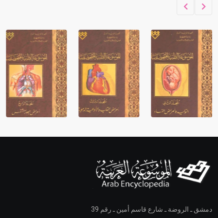
دمشق ـ الروضة ـ شارع قاسم أمين ـ رقم 39