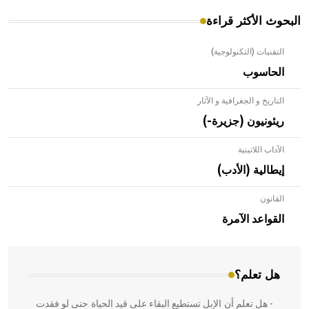
البحوث الأكثر قراءة
التقنيات (التكنولوجية)
الحاسوب
التاريخ و الجغرافية و الآثار
ريئونيون (جزيرة-)
الآداب اللاتينية
إيطالية (الأدب)
القانون
- هل تعلم أن الأبلق نوع من الفنون الهندسية التي ارتبطت
بالعمارة الإسلامية في بلاد الشام ومصر خاصة، حيث يحرص
القواعد الآمرة
المعمار على بناء مداميكه وخاصة في الواجهات
هل تعلم؟
- هل تعلم أن الإبل تستطيع البقاء على قيد الحياة حتى لو فقدت