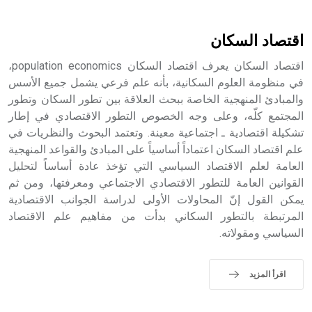
أثرياً يستخدم في العمارة عموماً وفي العمارة الدينية الخاصة
بالكنائس خصوصاً، وفي الإنكليزية أب
اقتصاد السكان
اقتصاد السكان يعرف اقتصاد السكان population economics،
في منظومة العلوم السكانية، بأنه علم فرعي يشمل جميع الأسس
والمبادئ المنهجية الخاصة ببحث العلاقة بين تطور السكان وتطور
- هل تعلم أن أبجر Abgar اسم معروف جيداً يعود إلى عدد من
الملوك الذين حكموا مدينة إديسا (الرها) من أبجر الأول وحتى
المجتمع كلّه، وعلى وجه الخصوص التطور الاقتصادي في إطار
التاسع، وهم ينتسبون إلى أسرة أوسروين
تشكيلة اقتصادية ـ اجتماعية معينة. وتعتمد البحوث والنظريات في
علم اقتصاد السكان اعتماداً أساسياً على المبادئ والقواعد المنهجية
العامة لعلم الاقتصاد السياسي التي تؤخذ عادة أساساً لتحليل
القوانين العامة للتطور الاقتصادي الاجتماعي ومعرفتها، ومن ثم
يمكن القول إنّ المحاولات الأولى لدراسة الجوانب الاقتصادية
- هل تعلم أن الأبجدية الكنعانية تتألف من /22/ علامة كتابية
المرتبطة بالتطور السكاني بدأت من مفاهيم علم الاقتصاد
sign تكتب منفصلة غير متصلة، وتعتمد المبدأ الأكوروفوني،
السياسي ومقولاته.
حيث تقتصر القيمة الصوتية للعلامة الك
اقرأ المزيد