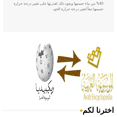
40% من ماء جسمها ويعود ذلك لقدرتها على تغيير درجة حرارة
جسمها تبعاً لتغير درجة حرارة الجو،
- هل تعلم أن أبقراط كتب في الطب أربعة مؤلفات هي:
الحكم، الأدلة، تنظيم التغذية، ورسالته في جروح الرأس. ويعود
له الفضل بأنه حرر الطب من الدين والفلسفة.
- هل تعلم أن المرجان إفراز حيواني يتكون في البحر ويتركب
من مادة كربونات الكلسيوم، وهو أحمر أو شديد الحمرة وهو
أجود أنواعه، ويمتاز بكبر الحجم ويسمى الش
اخترنا لكم
هل تعلم أن الأبسيد كلمة فرنسية اللفظ تم اعتمادها مصطلحاً