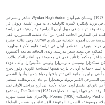
تم اعتمادها مصطلحاً أثرياً يستخدم في
العمارة عموماً وفي العمارة الدينية
الخاصة بالكنائس خصوصاً، وفي
أودن (ويستان هيو ـ) (1907 ـ 1973) ويستان هيو أودن Wystan Hugh Auden شاعر ومسرحي
الإنكليزية أب
د في يورك بإنكلترة لأسرة كاثوليكية، ذات ميول علمية، وتوفي في
مُمرضة، وقد أثر ذلك في ميول أودن الدراسية وأثار رغبته في دراسة
- هل تعلم أن أبجر Abgar اسم معروف
تعليمه في المدارس الخاصة كغيره من أبناء طبقته الميسورين، ففي
جيداً يعود إلى عدد من الملوك الذين
الثامنة من عمره أرسل إلى مدرسة سانت أدموند الابتدائية في سَري Surrey، وفي الثالثة عشرة
حكموا مدينة إديسا (الرها) من أبجر الأول
 هولت بنورفوك. تخصّص أودن في دراسة علوم الأحياء. وظهرت
وحتى التاسع، وهم ينتسبون إلى أسرة
ى قصائده في مجلة شعر مدرسية. ولدى التحاقه بجامعة أكسفورد
أوسروين
 بصفته شاعراً وحكيماً ذا تأثير قوي في مجموعة من أعلام الفكر والأدب
ْ سبِنْدَرْ[ر] وسيسل د.لويس[ر] ولويس مَكْنيسْ[ر]. وألف هؤلاء
 اسم «جماعة أودن»، نذرت نفسها للسياسة الثورية. وفور تخرج
- هل تعلم أن الأبجدية الكنعانية تتألف من
في برلين بألمانية التي تأثر بلغتها وحياة شعبها وأدبها الشعبي
/22/ علامة كتابية sign تكتب منفصلة
غير متصلة، وتعتمد المبدأ الأكوروفوني،
تب المسرحي الكبير برتولد بريخت[ر]. ثم عاد إلى بريطانية ليمضي
حيث تقتصر القيمة الصوتية للعلامة الك
ي ثانوياتها. يقسمُ أودن حياته الأدبية إلى أربع مراحل. الأولى تمتد
من عام 1927 حتى عام 1932، وقد نشر فيها دواوينه «الخطباء» (1932) The Orators و«مدفوع
من الطرفين» Paid on Both Sides و«قصائد» (1930) Poems. والأخيران هما سبب شهرته
جلاء موضوعاته الشعرية المتنوعة المُستقاة من قصص البطولة