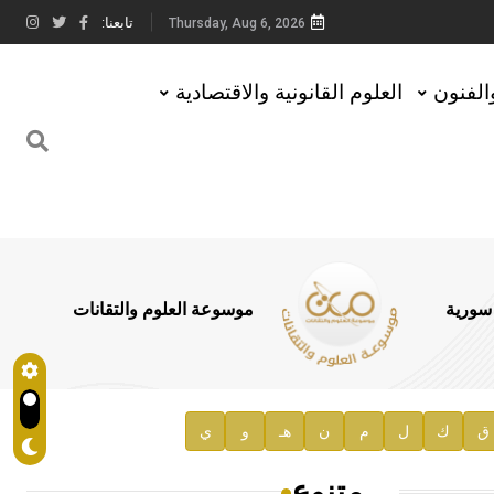
تابعنا:
Thursday, Aug 6, 2026
والفنون
العلوم القانونية والاقتصادية
 سورية
موسوعة العلوم والتقانات
ق
ك
ل
م
ن
هـ
و
ي
متنوع