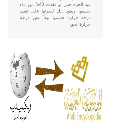
قيد الحياة حتى لو فقدت 40% من ماء
جسمها ويعود ذلك لقدرتها على تغيير
درجة حرارة جسمها تبعاً لتغير درجة
حرارة الجو،
- هل تعلم أن أبقراط كتب في الطب
أربعة مؤلفات هي: الحكم، الأدلة، تنظيم
التغذية، ورسالته في جروح الرأس.
ويعود له الفضل بأنه حرر الطب من
الدين والفلسفة.
- هل تعلم أن المرجان إفراز حيواني
يتكون في البحر ويتركب من مادة
كربونات الكلسيوم، وهو أحمر أو شديد
الحمرة وهو أجود أنواعه، ويمتاز بكبر
الحجم ويسمى الش
هل تعلم أن الأبسيد كلمة فرنسية اللفظ