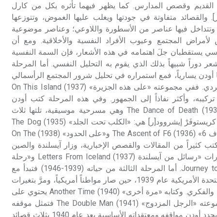
زي القديم وقصص المدارس. كما يظهر فيهما تأثره بكل من كارل
ر]. والقصائد متفاوتة في جودتها ويغلب عليها الغموض، وتتوزعها
تتداخل فيها عناصر من الأسطورة واللاوعي؛ وعناصر موضوعية
مراض المجتمع وعيوب الأفراد النفسية والأخلاقية. ومع أن
سي يستقطبان جلَ اهتمامه في هذه الأشعار، فإن السمة النفسية
ر دوراً شبيهاً بذلك الذي يقوم به التحليل النفسي. أما المرحلة
ا أودن يسارياً، فمع استمراره في تحليل شرور المجتمع الرأسمالي
كان يحذر من قيام الحكم الفردي. ففي مجموعته «على هذه الجزيرة» (1937) On This Island
تركيبه، وأكثر نفاذاً إلى الجمهور. وفي هذه المرحلة كتب أودن
مسرحية «رقصة الموت» (1933) The Dance of Death وهي مسرحية موسيقية، تلتها ثلاث
مسرحيات كتبها بالتعاون مع كريستوفَرْ إيشروود[ر] هي: «الكلب تحت الجلد» (1935) The Dog
Beneath The Skin و«ارتقاء إف 6» (1936) The Ascent of F6 و«على الحدود» (1938) On The
رحلة كتب كثيراً من المقالات والقصص الإخبارية، وزار آيسلندة والصين
وإسبانية، ونشر بعد هذه الزيارات «رسائل من آيسلندة (1937) Letters From Iceland و«رحلة
إلى الحرب» (1939) Journey to a War. أما المرحلة الثالثة من حياته (1939-1946) فتبدأ مع
قراره الإقامة في الولايات المتحدة الأمريكية عام 1939، حين صار مواطناً أمريكياً، ومرَّ بتغيرات
حاسمة من المنظورين الديني والفكري. وكتابه «مرة أخرى» (1940) Another Time يحتوي على
أفضل شعره الغنائي. أما مجموعته «الرجل المزدوج» (1941) The Double Man فتمثل موقفه
على حافة التزام المسيحية. ويحدد أودن مواقفه ومعتقداته الأساسية بعد عام 1940 بثلاث قصائد