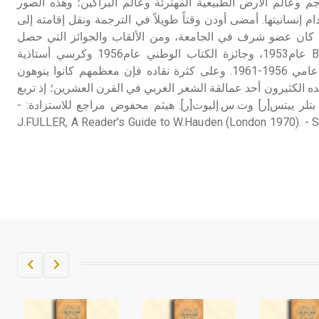
جم وعالم الأرض الطبيعية المهترئة وعالم البراكين؛ وهذه الصور
دام إنسانيتها. أمضى أودن وقتاً طويلاً في الترجمة ونقل إقامته إلى
د في عام 1972حيث كان عضو شرف في الجامعة، ومن الألقاب والجوائز التي حصل
عليها جائزة بولِنغن Bollingen عام1953، وجائزة الكتاب الوطني عام1956 وكرسي أستاذية
الشعر بجامعة أكسفورد بين عامي 1956-1961. وعلى كثرة نقاده فإن معظمهم كانوا ينوهون
ده الكثيرون أحد عمالقة الشعر الغربي في القرن العشرين؛ إذ تربع
تلر ييتس[ر] وت.س.إليوت[ر]. هيثم محفوض مراجع للاستزادة: -
J.FULLER, A Reader's Guide to W.Hauden (London 1970). - 