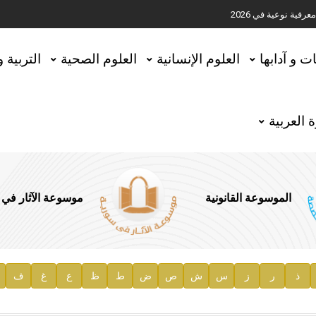
ية نوعية في 2026
تحقيق المخطوطات في العاصمة القطرية الدوحة
ات و آدابها
العلوم الإنسانية
العلوم الصحية
التربية 
 العربية
الموسوعة القانونية
موسوعة الآثار في
ذ
ر
ز
س
ش
ص
ض
ط
ظ
ع
غ
ف
ية