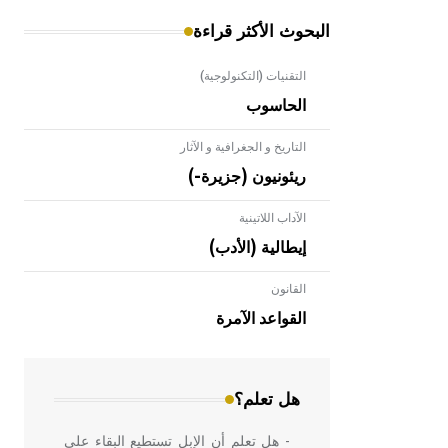
البحوث الأكثر قراءة
التقنيات (التكنولوجية)
الحاسوب
التاريخ و الجغرافية و الآثار
ريئونيون (جزيرة-)
الآداب اللاتينية
إيطالية (الأدب)
القانون
- هل تعلم أن الأبلق نوع من الفنون
الهندسية التي ارتبطت بالعمارة الإسلامية
القواعد الآمرة
في بلاد الشام ومصر خاصة، حيث يحرص
المعمار على بناء مداميكه وخاصة في
الواجهات
هل تعلم؟
- هل تعلم أن الإبل تستطيع البقاء على