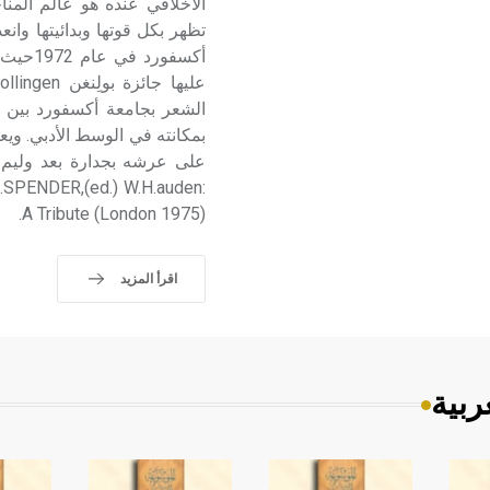
الأخلاقي عنده هو عالم المنا
تظهر بكل قوتها وبدائيتها وانع
أكسفور
بمكانته في الوسط الأدبي. ويع
على عرشه بجدارة بعد وليم ب
S.SPENDER,(ed.) W.H.auden:
A Tribute (London 1975).
اقرأ المزيد
ربية