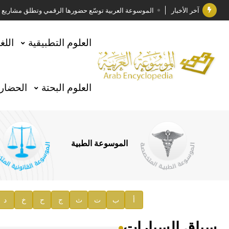
آخر الأخبار
الموسوعة العربية توسّع حضورها الرقمي وتطلق مشاريع معرف
فوز الأستاذ الدكتور وليد محمد السراقبي بجائزة كتارا ل
العلوم التطبيقية
اللغ
جائزة مجمع الملك سلمان العالمي للغة العربية 2025
الأستاذ إياد خالد الطباع مدير عام لهيئة الموسوعة العربية
العلوم البحتة
الحضارة
السيد محمد ياسين صالح وزيرا للثقافة
صدور المجلد الثامن من موسوعة الآثار في سورية
توصيات مجلس الإدارة
الموسوعة الطبية
صدور المجلد السابع من موسوعة الآثار في سورية
صدور المجلد الثامن عشر من الموسوعة الطبية
إعلان..
أ
ب
ت
ث
ج
ح
خ
د
دار الفكر الموزع الحصري لمنشورات هيئة الموسوعة العرب
سباق السيارات