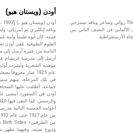
أودن (ويستان هيو)
فونتانِه (تيودور -) (1819-1898) تيودور فونتانِه Theodor Fontane روائي وشاعر وناقد مسرحي
قعية الانتقادية critical realism في الأدب الألماني في النصف الثاني من
وناقد إنكليزي ثم أمريكي، ول
اه الأرستقراطية.
فيينة. كان أبوه طبيباً وأمه 
العلوم الطبيعية. تلقى أودن 
أرسل إلى مدرسة غريشام في
موهبته الشعرية ونُشرت أول
عام 1925 صار معروفاً
في تلك المرحلة، منهم ستيفَن
جماعة، أطلقت عليها الصحافة
أودن في أكسفورد أمضى عاماً 
والرسمي. كما التقى فيها الكا
أعوامه الخمسة التالية مدرساً ف
وذيوع صيته، وفيهما تظهر ب