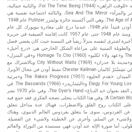
طويلة: أولاها دينية هي قصيدته «للوقت الراهن» (1944) For The Time Being، والثانية جمالية،
في المجلد ذاته، بعنوان «البحر والمرآة» Sea And The Mirror، والثالثة اجتماعية نفسية هي
«عصر القلق» (1947) The Age of Anxiety، وهي التي أكسبته جائزة بوليتزر Pulitzer عام 1948.
أما المرحلة الرابعة من حياة أودن فتبدأ عام 1948، عندما درج على مغادرة نيويورك كل عام
لقضاء سبعة أشهر في أوربة. ومنذ عام 1948 حتى عام 1957 كانت إقامته الصيفية في جزيرة
الأخيرة اشترى لنفسه منزلاً ريفياً في النمسة حيث كان يقضي فصل
والطويلة المبنية على مراعاة الشكل الخارجي هي: «درع أخيل»
(1955) The Shield of Achilles و«عهد ولاء لكليو» (1960) Homage To Clio و«في المنزل»
(1965) About The House و«مدينة بلا جدران» (1969) City Without Walls وبالاشتراك مع
صديقه الحميم الشاعر الأمريكي تشِسْتَرْ كالمان Chester Kallman نشط أودن في مجال الأوبرا،
ومن أشهر أعمالهما في هذا الميدان: «تقدم الخليع» (1951) The Rakes Progress و«مرثية
للعشاق الشباب» (1961) Elegy For Young Lovers و«البَسَاريدز» (1966) The Bassarids. في
عام 1962 نشر أودن كتاباً في النقد بعنوان «يد الدباغ» The Dyer's Hand، وفي عام 1970 نشر
كتاباً بعنوان «عالَم معين» A Certain World؛ وفي هذا الكتاب يتجلى نضجه الفكري فقد جمع فيه
على الكتاب روح القلق والاضطراب، فهناك عدة مداخل تتعلق
ن الفردوس، سوى ما يتعلق بفردوس العالم الدنيوي، وهناك
لاشيء عن السلم، وأخرى عن الخطيئة ولاشيء عن الفضيلة.
لى، أما صورة الإله عند أودن فهي مستمدة من التوراة. والعالم