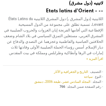
لاتينيه (دول مشرق)
هيئة الموسوعة العربية تطلق موسوعات جديدة في عام 2026
-- - Etats latins d'Orient
اللاتينية (دول المشرق ـ) دول المشرق اللاتينية États Latins du
Levant، تسمية تطلق على مجموعة من الدول المسيحية
الإقطاعية التي أقامها الفرنجة إبان الغزوات والحروب الصليبية في
المشرق العربي، مستغلين التمزق السياسي في بلاد الشام وضعف
الخلافتين العباسية والفاطمية وعجزهما عن التصدي والدفاع عن
ديار الإسلام. أسس رؤساء الحملة الصليبية الأولى وقادتها ثلاث
إمارات في الرها وأنطاكية وطرابلس ومملكة في بيت المقدس.
اقرأ المزيد »
- التصنيف :
التاريخ و الجغرافية و الآثار
- النوع :
سياحة
- المجلد :
المجلد السادس عشر، طبعة 2006، دمشق
- رقم الصفحة ضمن المجلد :
766