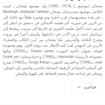
يشخان (موشيغ ـ) (1914ـ 1990) ولد موشيغ يشخان ـ اسمه
الكامل موشيغ جينديرجيان يشخان Mushegh Jinderjian Ishkhan
ـ في بلدة سيفريهيسار قرب أنقرة وتم تهجيره طفلاً مع عائلته إلى
دير الزور في سورية. أتم تعليمه الابتدائي في دمشق ثم انتقل إلى
قبرص حيث أكمل تعليمه الثانوي ثم غادرها إلى بيروت، وبعدها إلى
بروكسل حيث درس الأدب في جامعتها، واستقر أخيراً في بيروت
وتفرغ للكتابة والتدريس. يُعدّ يشخان من أبرز الكتّاب والشعراء
الأرمن في المهجر. لفت إليه الأنظار منذ ديوانه الأول، وهو مجموعة
قصائد بعنوان «أغنية البيوت» Duneru yerke ت(1936)، وتلتها
مجموعة «أرمينيا» Hayasdan ت(1946) و«حياة وحلم» Gyank yev
year ت(1949) و«الخريف الذهبي» Vosgi Ashun ت(1963). تمتزج
في أشعاره المشاعر الرقيقة الصادقة بالحزن والحنين إلى الوطن،
ويتجلى في إبداعه نضال شعبه للحفاظ على الهوية والوطن.
اقرأ المزيد