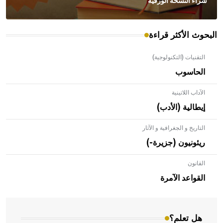
شراء النسخة الورقية
البحوث الأكثر قراءة
التقنيات (التكنولوجية)
الحاسوب
الآداب اللاتينية
إيطالية (الأدب)
التاريخ و الجغرافية و الآثار
ريئونيون (جزيرة-)
القانون
- هل تعلم أن الأبلق نوع من الفنون الهندسية التي ارتبطت
بالعمارة الإسلامية في بلاد الشام ومصر خاصة، حيث يحرص
القواعد الآمرة
المعمار على بناء مداميكه وخاصة في الواجهات
هل تعلم؟