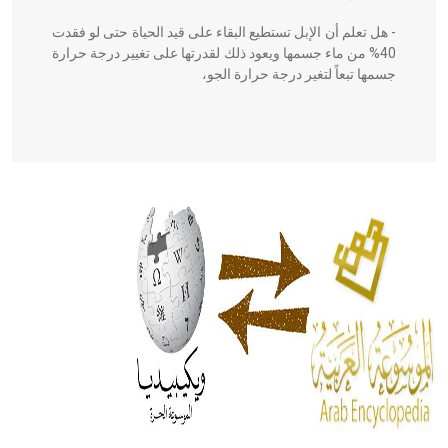
- هل تعلم أن الإبل تستطيع البقاء على قيد الحياة حتى لو فقدت
40% من ماء جسمها ويعود ذلك لقدرتها على تغيير درجة حرارة
جسمها تبعاً لتغير درجة حرارة الجو،
- هل تعلم أن أبقراط كتب في الطب أربعة مؤلفات هي:
الحكم، الأدلة، تنظيم التغذية، ورسالته في جروح الرأس. ويعود
له الفضل بأنه حرر الطب من الدين والفلسفة.
- هل تعلم أن المرجان إفراز حيواني يتكون في البحر ويتركب
من مادة كربونات الكلسيوم، وهو أحمر أو شديد الحمرة وهو
أجود أنواعه، ويمتاز بكبر الحجم ويسمى الش