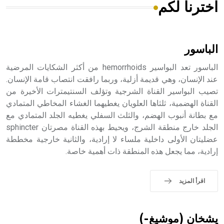
اخترنا لكم
هل تعلم أن الأبسيد كلمة فرنسية اللفظ تم اعتمادها مصطلحاً
أثرياً يستخدم في العمارة عموماً وفي العمارة الدينية الخاصة
بالكنائس خصوصاً، وفي الإنكليزية أب
الباسور
الباسور تعد البواسير hemorrhoids من أكثر الشكايات المرضية
عند الإنسان، وهي قديمة أزلية، وربما رافقت انتصاب قامة الإنسان.
تصيب البواسير القناة الشرجية وتؤلف السنتيمترات الأخيرة من
- هل تعلم أن أبجر Abgar اسم معروف جيداً يعود إلى عدد من
الملوك الذين حكموا مدينة إديسا (الرها) من أبجر الأول وحتى
القناة الهضمية، ثلثاها العلويان يغطيهما الغشاء المخاطي المتمادي
التاسع، وهم ينتسبون إلى أسرة أوسروين
مع بطانة أنبوب الهضم، والثلث السفلي يغطيه الجلد المتمادي مع
الجلد خارج منطقة الشرج، ويحيط بهذه القناة مصرتان sphincter
عضليتان الأولى داخلية ملساء لا إرادية، والثانية خارجية مخططة
إرادية، مما يجعل هذه المنطقة ذات أهمية خاصة.
- هل تعلم أن الأبجدية الكنعانية تتألف من /22/ علامة كتابية
sign تكتب منفصلة غير متصلة، وتعتمد المبدأ الأكوروفوني،
اقرأ المزيد
حيث تقتصر القيمة الصوتية للعلامة الك
يشخان (موشيغ-)