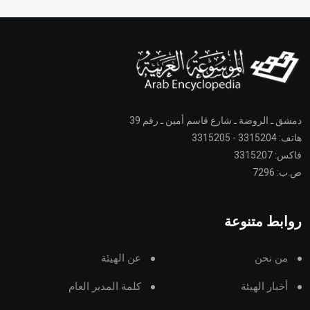
دمشق ـ الروضة ـ شارع قاسم أمين ـ رقم 39
هاتف: 3315204 - 3315205
فاكس: 3315207
ص.ب: 7296
روابط متنوعة
من نحن
عن الهيئة
أخبار الهيئة
كلمة المدير العام