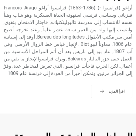
أراغو (فرانسوا -) (1786-1853) فرانسوا أراغو Francois Arago
فيزيائي وسياسي فرنسي استهوته الحياة العسكرية وهو شاب وهيأ
نفسه للانتساب إِلى مدرسة «البوليتكنيك», فاجتاز الامتحان بتفوق,
وانتسب إِليها وله من العمر سبعة عشر عاماً, وعند تخرجه أصبح
أمين سر مكتب الأطوال Bureau des longitudes. أوفد إِلى إِسبانية
عام 1806, معاوناًَ لبيو Biot . لإِنجاز قياس خط الزوال الأرضي. وفي
آب 1807, عاد بيو إِلى باريس بعد أن أتم المراحل الأساسية من
العمل حتى جزر الباليار Baléares, وترك فرانسوا لإِنجاز ما بقي من
أعمال. لكن الحرب فاجأت فرانسوا, الذي تعرض لمخاطر عدة, وفرَّ
إِلى الجزائر مرتين, وتمكن أخيراً من العودة إِلى فرنسة عام 1809.
اقرأ المزيد