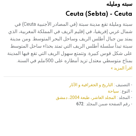
سبته ومليله
هيئة الموسوعة العربية تطلق موسوعات جديدة في عام 2026
Ceuta (Sebta) - Ceuta
سبتة ومليلة تقع مدينة سبتة (في المصادر الأجنبية Ceuta) في
شمال غربي إفريقيا، في إقليم الريف في المملكة المغربية، الذي
يمتد بين جبال أطلس الريف وساحل البحر المتوسط. ومن مدينة
سبتة تبدأ سلسلة أطلس الريف التي تمتد بحذاء ساحل المتوسط
على شكل قوس كبيرة. وتتمتع سهول الريف التي تقع فيها المدينة
بمناخ متوسطي معتدل تزيد أمطاره على 500ملم في السنة.
اقرأ المزيد »
- التصنيف :
التاريخ و الجغرافية و الآثار
- النوع :
سياحة
- المجلد :
المجلد العاشر، طبعة 2004، دمشق
- رقم الصفحة ضمن المجلد :
672