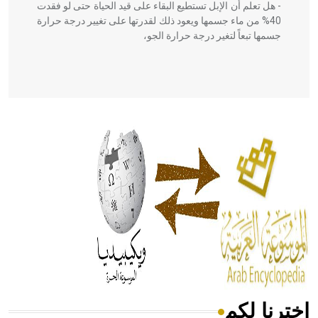
- هل تعلم أن الإبل تستطيع البقاء على قيد الحياة حتى لو فقدت
40% من ماء جسمها ويعود ذلك لقدرتها على تغيير درجة حرارة
جسمها تبعاً لتغير درجة حرارة الجو،
- هل تعلم أن أبقراط كتب في الطب أربعة مؤلفات هي:
الحكم، الأدلة، تنظيم التغذية، ورسالته في جروح الرأس. ويعود
له الفضل بأنه حرر الطب من الدين والفلسفة.
- هل تعلم أن المرجان إفراز حيواني يتكون في البحر ويتركب
من مادة كربونات الكلسيوم، وهو أحمر أو شديد الحمرة وهو
أجود أنواعه، ويمتاز بكبر الحجم ويسمى الش
اخترنا لكم