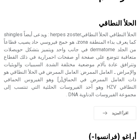
هل تعلم أن الأبسيد كلمة فرنسية اللفظ تم اعتمادها مصطلحاً
أثرياً يستخدم في العمارة عموماً وفي العمارة الدينية الخاصة
بالكنائس خصوصاً، وفي الإنكليزية أب
الحلأ النطاقي
الحلأ النطاقي الحلأ النطاقيherpes zoster : ويدعى أيضاً shingles
كما يعرف بداء المنطقة zona، هو خمج فيروسي حاد يصيب قطاعاً
من الجلد dermatome في جانب واحد ويتميز بتشكل حويصلات
- هل تعلم أن أبجر Abgar اسم معروف جيداً يعود إلى عدد من
الملوك الذين حكموا مدينة إديسا (الرها) من أبجر الأول وحتى
متعاقبة تتوضع على صفحة أو صفحات احمرارية في ذلك القطاع
التاسع، وهم ينتسبون إلى أسرة أوسروين
وتترافق عادة بآلام موضعية مختلفة الشدة. السببيات والوبئيات
والإمراض ـ العامل الممرض: العامل الممرض في الحلأ النطاقي هو
ذات العامل الممرض في الحماق[ر] وهو الفيروس الحماقي
النطاقي HZV وهو أحد الفيروسات الحلئية التي تنتسب إلى
مجموعة الفيروسات الدناوية DNA .
- هل تعلم أن الأبجدية الكنعانية تتألف من /22/ علامة كتابية
sign تكتب منفصلة غير متصلة، وتعتمد المبدأ الأكوروفوني،
حيث تقتصر القيمة الصوتية للعلامة الك
اقرأ المزيد
أراغو (فرانسوا-)