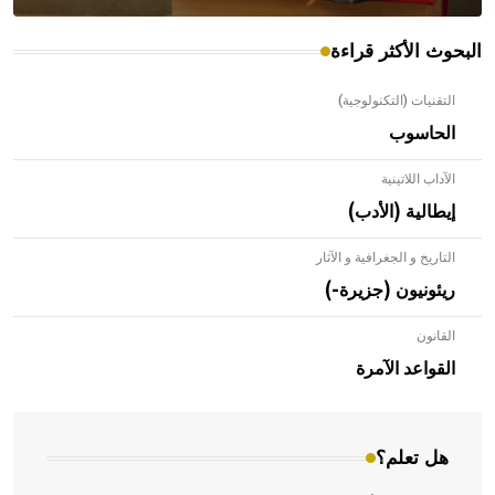
البحوث الأكثر قراءة
التقنيات (التكنولوجية)
الحاسوب
الآداب اللاتينية
إيطالية (الأدب)
التاريخ و الجغرافية و الآثار
ريئونيون (جزيرة-)
القانون
- هل تعلم أن الأبلق نوع من الفنون الهندسية التي ارتبطت
بالعمارة الإسلامية في بلاد الشام ومصر خاصة، حيث يحرص
القواعد الآمرة
المعمار على بناء مداميكه وخاصة في الواجهات
هل تعلم؟