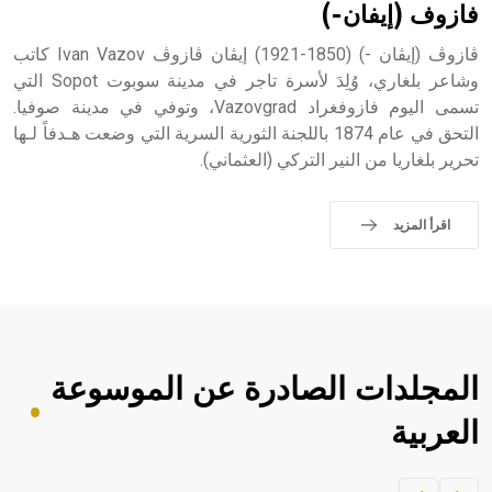
فازوف (إيفان-)
ڤازوڤ (إيڤان -) (1850-1921) إيڤان ڤازوڤ Ivan Vazov كاتب
وشاعر بلغاري، وُلِدَ لأسرة تاجر في مدينة سوبوت Sopot التي
تسمى اليوم فازوفغراد Vazovgrad، وتوفي في مدينة صوفيا.
التحق في عام 1874 باللجنة الثورية السرية التي وضعت هـدفاً لـها
تحرير بلغاريا من النير التركي (العثماني).
اقرأ المزيد
المجلدات الصادرة عن الموسوعة
العربية