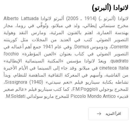
بالكنائس خصوصاً، وفي الإنكليزية أب
لاتوادا (ألبرتو)
لاتوادا (ألبرتو ـ) (1914 ـ 2005) ألبرتو لاتوادا Alberto Lattuada
مخرج سينمائي إيطالي، ولد في ميلانو، وتُوفِّي في روما، مجاز
بهندسة العمارة، اهتم بالفنون المرئية، ومارس النقد وهواية
- هل تعلم أن أبجر Abgar اسم معروف جيداً يعود إلى عدد من
الملوك الذين حكموا مدينة إديسا (الرها) من أبجر الأول وحتى
التصوير الضوئي. كتب في العديد من المجلات مثل كورينته
التاسع، وهم ينتسبون إلى أسرة أوسروين
Corrente، ودوموس Domus. وفي عام 1941 جمع أهم أعماله في
التصوير الضوئي في كتاب بعنوان «العين المؤطرة» l’occhio
quadrato. ويعدّ لاتوادا مؤسس «المكتبة السينمائية الإيطالية»
cineteca Italia في ميلانو. وقد جاء إلى السينما في الأيام الأخيرة
من الفاشية، وأسهم في المعركة الثقافية المناهضة للنظام، وبدأ
- هل تعلم أن الأبجدية الكنعانية تتألف من /22/ علامة كتابية
نشاطه بكتابة سيناريو فيلم «نعم سيدتي» Sissignora (1940)،
sign تكتب منفصلة غير متصلة، وتعتمد المبدأ الأكوروفوني،
للمخرج بوجولي F.M.Poggioli، كما كتب سيناريو فيلم «عالم صغير
حيث تقتصر القيمة الصوتية للعلامة الك
قديم» Piccolo Mondo Antico للمخرج ماريو سولداتي M.Soldati.
اقرأ المزيد