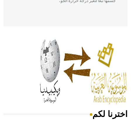
جسمها تبعاً لتغير درجة حرارة الجو،
- هل تعلم أن أبقراط كتب في الطب أربعة مؤلفات هي:
الحكم، الأدلة، تنظيم التغذية، ورسالته في جروح الرأس. ويعود
له الفضل بأنه حرر الطب من الدين والفلسفة.
- هل تعلم أن المرجان إفراز حيواني يتكون في البحر ويتركب
من مادة كربونات الكلسيوم، وهو أحمر أو شديد الحمرة وهو
أجود أنواعه، ويمتاز بكبر الحجم ويسمى الش
اخترنا لكم
هل تعلم أن الأبسيد كلمة فرنسية اللفظ تم اعتمادها مصطلحاً
أثرياً يستخدم في العمارة عموماً وفي العمارة الدينية الخاصة