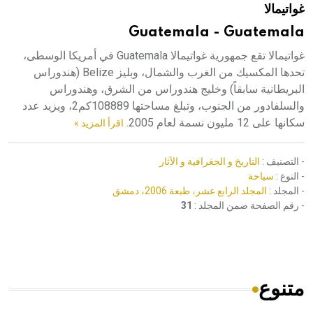
غواتيمالا
هيئة الموسوعة العربية تطلق موسوعات جديدة في عام 2026
Guatemala - Guatemala
غواتيمالا تقع جمهورية غواتيمالا Guatemala في أمريكا الوسطى،
تحدها المكسيك من الغرب والشمال، وبليز Belize (هندوراس
البريطانية سابقاً) وخليج هندوراس من الشرق، وهندوراس
والسلفادور من الجنوب، وتبلغ مساحتها 108889كم2، ويزيد عدد
سكانها على 12 مليون نسمة لعام 2005.
اقرأ المزيد »
- التصنيف :
التاريخ و الجغرافية و الآثار
- النوع :
سياحة
- المجلد :
المجلد الرابع عشر، طبعة 2006، دمشق
- رقم الصفحة ضمن المجلد :
31
متنوع