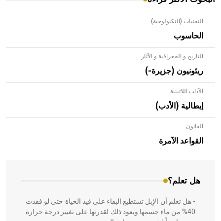
التقنيات (التكنولوجية)
الحاسوب
التاريخ و الجغرافية و الآثار
ريئونيون (جزيرة-)
الآداب اللاتينية
إيطالية (الأدب)
القانون
- هل تعلم أن الأبلق نوع من الفنون الهندسية التي ارتبطت
بالعمارة الإسلامية في بلاد الشام ومصر خاصة، حيث يحرص
القواعد الآمرة
المعمار على بناء مداميكه وخاصة في الواجهات
هل تعلم؟
- هل تعلم أن الإبل تستطيع البقاء على قيد الحياة حتى لو فقدت
40% من ماء جسمها ويعود ذلك لقدرتها على تغيير درجة حرارة