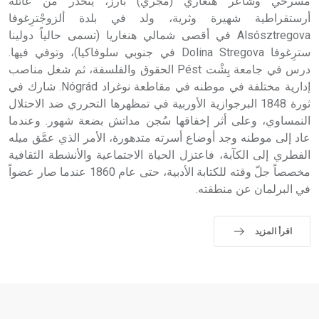
حيث تقتصر القيمة الصوتية للعلامة الك
مسرحي وشاعر هنغاري (مجري) بارز، يتحدر من عائلة
أرستقراطية شهيرة وثرية، ولد في بلدة ألزوجْترِغوفا
Alsósztregova في أقصى شمالي هنغاريا (تسمى حالياً دولينا
سترِغوفا Dolina Stregova في جنوبي سلوفاكيا)، وتوفي فيها.
درس في جامعة بِشْت Pést الحقوق والفلسفة، ثم شغل مناصب
إدارية مختلفة في موطنه في مقاطعة نوغراد Nógrád. شارك في
ثورة 1848 البرجوازية الأوربية في تمظهرها التحرري ضد الاحتلال
النمساوي، وعلى أثر إخفاقها سُجن مداتش بضعة شهور. وعندما
عاد إلى موطنه وجد أوضاع أسرته متدهورة، الأمر الذي عمَّق ميله
الفطري إلى الكآبة، فاعتزل الحياة الاجتماعية والأنشطة الثقافية
مخصصاً جلّ وقته للكتابة الأدبية، حتى عام 1860 عندما صار عضواً
في البرلمان عن منطقته.
اقرأ المزيد