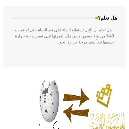
هل تعلم؟
- هل تعلم أن الإبل تستطيع البقاء على قيد الحياة حتى لو فقدت
40% من ماء جسمها ويعود ذلك لقدرتها على تغيير درجة حرارة
جسمها تبعاً لتغير درجة حرارة الجو،
- هل تعلم أن أبقراط كتب في الطب أربعة مؤلفات هي:
الحكم، الأدلة، تنظيم التغذية، ورسالته في جروح الرأس. ويعود
له الفضل بأنه حرر الطب من الدين والفلسفة.
- هل تعلم أن المرجان إفراز حيواني يتكون في البحر ويتركب
من مادة كربونات الكلسيوم، وهو أحمر أو شديد الحمرة وهو
أجود أنواعه، ويمتاز بكبر الحجم ويسمى الش