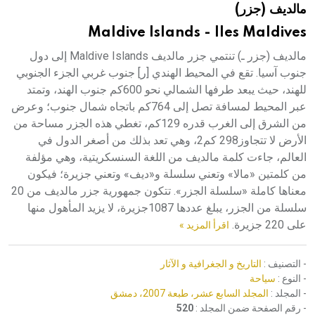
مالديف (جزر)
هيئة الموسوعة العربية تطلق موسوعات جديدة في عام 2026
Maldive Islands - Iles Maldives
مالديف (جزر ـ) تنتمي جزر مالديف Maldive Islands إلى دول
جنوب آسيا. تقع في المحيط الهندي [ر] جنوب غربي الجزء الجنوبي
للهند، حيث يبعد طرفها الشمالي نحو 600كم جنوب الهند، وتمتد
عبر المحيط لمسافة تصل إلى 764كم باتجاه شمال جنوب؛ وعرض
من الشرق إلى الغرب قدره 129كم، تغطي هذه الجزر مساحة من
الأرض لا تتجاوز298 كم2، وهي تعد بذلك من أصغر الدول في
العالم، جاءت كلمة مالديف من اللغة السنسكريتية، وهي مؤلفة
من كلمتين «مالا» وتعني سلسلة و«ديف» وتعني جزيرة؛ فيكون
معناها كاملة «سلسلة الجزر». تتكون جمهورية جزر مالديف من 20
سلسلة من الجزر، يبلغ عددها 1087جزيرة، لا يزيد المأهول منها
على 220 جزيرة.
اقرأ المزيد »
- التصنيف :
التاريخ و الجغرافية و الآثار
- النوع :
سياحة
- المجلد :
المجلد السابع عشر، طبعة 2007، دمشق
- رقم الصفحة ضمن المجلد :
520