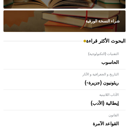
شراء النسخة الورقية
البحوث الأكثر قراءة
التقنيات (التكنولوجية)
الحاسوب
التاريخ و الجغرافية و الآثار
ريئونيون (جزيرة-)
الآداب اللاتينية
إيطالية (الأدب)
القانون
- هل تعلم أن الأبلق نوع من الفنون الهندسية التي ارتبطت
بالعمارة الإسلامية في بلاد الشام ومصر خاصة، حيث يحرص
القواعد الآمرة
المعمار على بناء مداميكه وخاصة في الواجهات