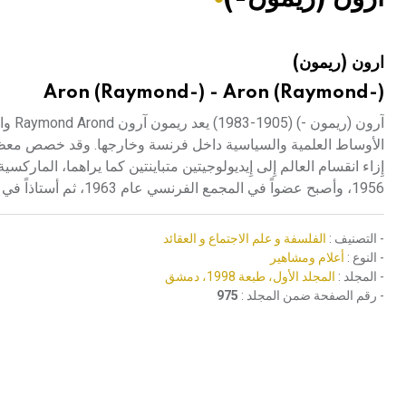
هيئة الموسوعة العربية تطلق موسوعات جديدة في عام 2026
ارون (ريمون)
Aron (Raymond-) - Aron (Raymond-)
آرون
الأوساط العلمية والسياسية داخل فرنسة وخارجها. وقد خصص معظم مؤ
إِزاء انقسام العالم إِلى إِيديولوجيتين متباينتين كما يراهما، المارك
1956، وأصبح عضواً في المجمع الفرنسي عام 1963، ثم أستاذاً في الكوليج دوفرانس عام 1970.
- التصنيف :
الفلسفة و علم الاجتماع و العقائد
- النوع :
أعلام ومشاهير
- المجلد :
المجلد الأول، طبعة 1998، دمشق
- رقم الصفحة ضمن المجلد :
975