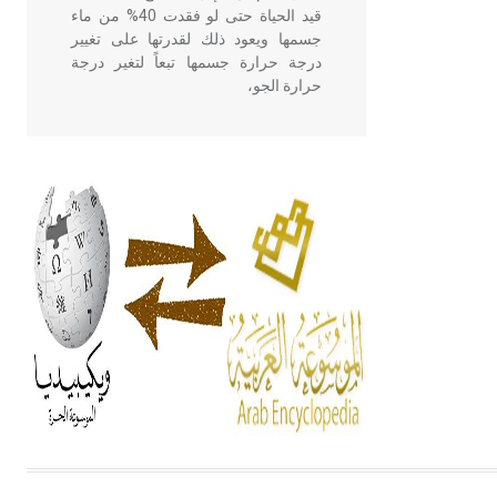
قيد الحياة حتى لو فقدت 40% من ماء
جسمها ويعود ذلك لقدرتها على تغيير
درجة حرارة جسمها تبعاً لتغير درجة
حرارة الجو،
- هل تعلم أن أبقراط كتب في الطب
أربعة مؤلفات هي: الحكم، الأدلة، تنظيم
التغذية، ورسالته في جروح الرأس.
ويعود له الفضل بأنه حرر الطب من
الدين والفلسفة.
- هل تعلم أن المرجان إفراز حيواني
يتكون في البحر ويتركب من مادة
كربونات الكلسيوم، وهو أحمر أو شديد
الحمرة وهو أجود أنواعه، ويمتاز بكبر
الحجم ويسمى الش
هل تعلم أن الأبسيد كلمة فرنسية اللفظ