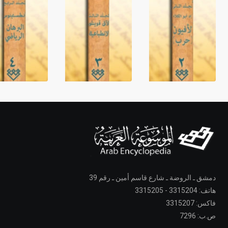
دمشق ـ الروضة ـ شارع قاسم أمين ـ رقم 39
هاتف: 3315204 - 3315205
فاكس: 3315207
ص.ب: 7296