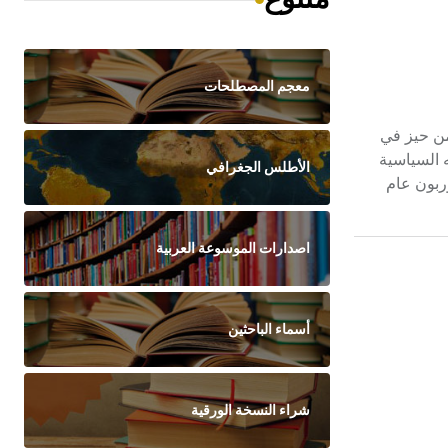
معجم المصطلحات
دراساته من حيز في
 السياسية
الأطلس الجغرافي
وربون عام
اصدارات الموسوعة العربية
أسماء الباحثين
شراء النسخة الورقية