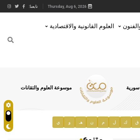
تابعنا:
Thursday, Aug 6, 2026
والفنون
العلوم القانونية والاقتصادية
 سورية
موسوعة العلوم والتقانات
ق
ك
ل
م
ن
هـ
و
ي
متنوع