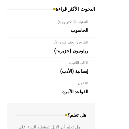
البحوث الأكثر قراءة
التقنيات (التكنولوجية)
الحاسوب
التاريخ و الجغرافية و الآثار
ريئونيون (جزيرة-)
الآداب اللاتينية
إيطالية (الأدب)
القانون
- هل تعلم أن الأبلق نوع من الفنون
الهندسية التي ارتبطت بالعمارة الإسلامية
القواعد الآمرة
في بلاد الشام ومصر خاصة، حيث يحرص
المعمار على بناء مداميكه وخاصة في
الواجهات
هل تعلم؟
- هل تعلم أن الإبل تستطيع البقاء على