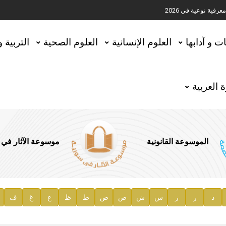
ية نوعية في 2026
تحقيق المخطوطات في العاصمة القطرية الدوحة
ات و آدابها
العلوم الإنسانية
العلوم الصحية
التربية 
 العربية
الموسوعة القانونية
موسوعة الآثار في
ذ
ر
ز
س
ش
ص
ض
ط
ظ
ع
غ
ف
ية