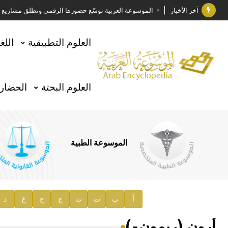
آخر الأخبار
الموسوعة العربية توسّع حضورها الرقمي وتطلق مشاريع معرف
فوز الأستاذ الدكتور وليد محمد السراقبي بجائزة كتارا ل
العلوم التطبيقية
اللغ
جائزة مجمع الملك سلمان العالمي للغة العربية 2025
الأستاذ إياد خالد الطباع مدير عام لهيئة الموسوعة العربية
العلوم البحتة
الحضارة
السيد محمد ياسين صالح وزيرا للثقافة
صدور المجلد الثامن من موسوعة الآثار في سورية
توصيات مجلس الإدارة
الموسوعة الطبية
صدور المجلد السابع من موسوعة الآثار في سورية
صدور المجلد الثامن عشر من الموسوعة الطبية
إعلان..
أ
ب
ت
ث
ج
ح
خ
د
دار الفكر الموزع الحصري لمنشورات هيئة الموسوعة العرب
أرون (ريمون-)