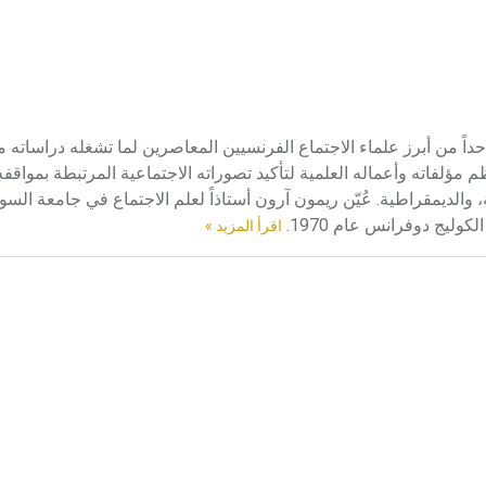
 (ريمون -) (1905-1983) يعد ريمون آرون Raymond Arond واحداً من أبرز علماء الاجتماع الفرنسيين المعاصرين لما تشغله 
لفاته وأعماله العلمية لتأكيد تصوراته الاجتماعية المرتبطة بمواقفه
سية، والديمقراطية. عُيّن ريمون آرون أستاذاً لعلم الاجتماع في جامعة الس
اقرأ المزيد »