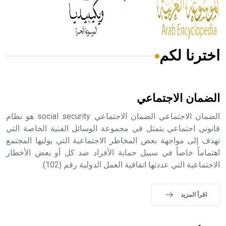
من مادة كربونات الكلسيوم، وهو أحمر أو شديد الحمرة وهو
أجود أنواعه، ويمتاز بكبر الحجم ويسمى الش
اخترنا لكم
هل تعلم أن الأبسيد كلمة فرنسية اللفظ تم اعتمادها مصطلحاً
أثرياً يستخدم في العمارة عموماً وفي العمارة الدينية الخاصة
بالكنائس خصوصاً، وفي الإنكليزية أب
الضمان الاجتماعي
الضمان الاجتماعي الضمان الاجتماعي social security هو نظام
قانوني اجتماعي يتمثل في مجموعة الوسائل الفنية الخاصة التي
تهدف إلى مواجهة بعض المخاطر الاجتماعية التي يوليها المجتمع
- هل تعلم أن أبجر Abgar اسم معروف جيداً يعود إلى عدد من
الملوك الذين حكموا مدينة إديسا (الرها) من أبجر الأول وحتى
اهتماماً خاصاً في سبيل حماية الأفراد ضد كل أو بعض الأخطار
التاسع، وهم ينتسبون إلى أسرة أوسروين
الاجتماعية التي عددتها اتفاقية العمل الدولية رقم (102).
اقرأ المزيد
- هل تعلم أن الأبجدية الكنعانية تتألف من /22/ علامة كتابية