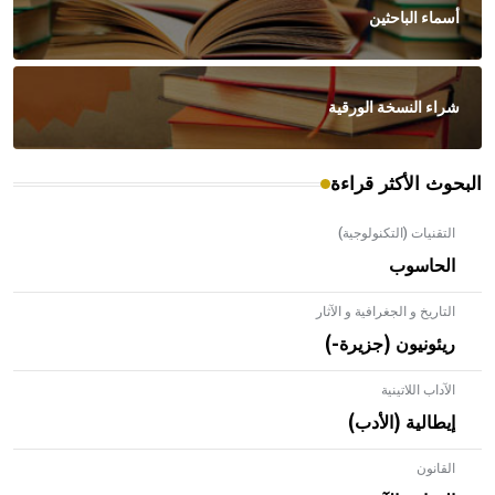
أسماء الباحثين
شراء النسخة الورقية
البحوث الأكثر قراءة
التقنيات (التكنولوجية)
الحاسوب
التاريخ و الجغرافية و الآثار
ريئونيون (جزيرة-)
الآداب اللاتينية
إيطالية (الأدب)
القانون
- هل تعلم أن الأبلق نوع من الفنون الهندسية التي ارتبطت
بالعمارة الإسلامية في بلاد الشام ومصر خاصة، حيث يحرص