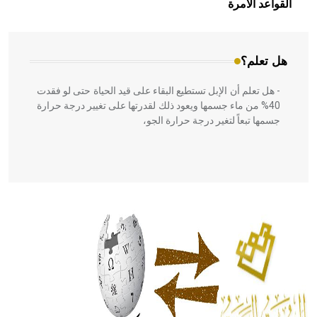
القواعد الآمرة
المعمار على بناء مداميكه وخاصة في الواجهات
هل تعلم؟
- هل تعلم أن الإبل تستطيع البقاء على قيد الحياة حتى لو فقدت
40% من ماء جسمها ويعود ذلك لقدرتها على تغيير درجة حرارة
جسمها تبعاً لتغير درجة حرارة الجو،
- هل تعلم أن أبقراط كتب في الطب أربعة مؤلفات هي:
الحكم، الأدلة، تنظيم التغذية، ورسالته في جروح الرأس. ويعود
له الفضل بأنه حرر الطب من الدين والفلسفة.
- هل تعلم أن المرجان إفراز حيواني يتكون في البحر ويتركب