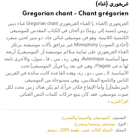
غريغوري (غناء)
هيئة الموسوعة العربية تطلق موسوعات جديدة في عام 2026
Gregorian chant - Chant grégorien
الغريغوري (الغناء ـ) الغناء الغريغوري Gregorian chant غناء ديني
رومي (نسبة إلى روما) ذو ألحان في الكتاب المقدس للموسيقى
الكنسية اللاتينية. وهو فن موسيقي غنائي جاد، ذو سير لحني منفرد
(أحادي الصوت) Monophony غير مرافق بآلات موسيقية. يرتكز
الغناء الغريغوري على ثمانية سلالم موسيقية [ر. الموسيقى]، أربعة
منها أساسية Autentique، وهي: ره ـ مي ـ فا ـ سول، والأخرى تابعة
لها تدعى Plagale، وهي في بعد رباعي[ر. الموسيقى] تحت
الأساسية: لا ـ سي ـ دو ـ ره، وهذه القاعدة كانت سائدة في القرنين
الثامن والتاسع الميلاديين، وهي مستوحاة من الموسيقى
البيزنطية[ر]. وأما الإيقاع فكان حراً إذ لم يكن هناك زمن محدد لكل
صوت موسيقي، فقد كان يتبع حركات كلمات النص الغنائي.
اقرأ المزيد »
- التصنيف :
الموسيقى والسينما والمسرح
- النوع :
موسيقى وسينما ومسرح
- المجلد :
المجلد الثالث عشر، طبعة 2005، دمشق