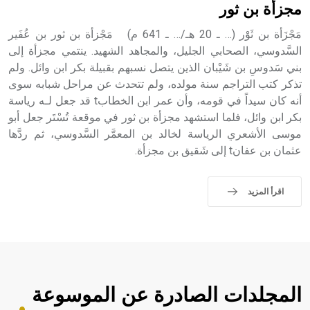
sign تكتب منفصلة غير متصلة، وتعتمد المبدأ الأكوروفوني،
مجزأة بن ثور
حيث تقتصر القيمة الصوتية للعلامة الك
مَجْزَأة بن ثَوْر (… ـ 20 هـ/… ـ 641 م) مَجْزأة بن ثور بن عُفَير
السَّدوسي، الصحابي الجليل، والمجاهد الشهيد. ينتمي مجزأة إلى
بني سَدوسِ بن شَيْبان الذين يتصل نسبهم بقبيلة بكر ابن وائل. ولم
تذكر كتب التراجم سنة مولده، ولم تتحدث عن مراحل شبابه سوى
أنه كان سيداً في قومه، وأن عمر ابن الخطابt قد جعل لـه رياسة
بكر ابن وائل، فلما استشهد مجزأة بن ثور في موقعة تُسْتَر جعل أبو
موسى الأشعري الرياسة لخالد بن المعمَّر السَّدوسي، ثم ردَّها
عثمان بن عفانt إلى شَقيق بن مجزأة.
اقرأ المزيد
المجلدات الصادرة عن الموسوعة