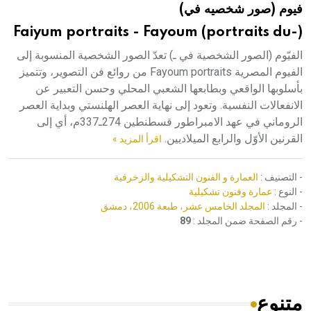
فيوم (صور شخصيه في)
هيئة الموسوعة العربية تطلق موسوعات جديدة في عام 2026
Faiyum portraits - Fayoum (portraits du-)
الفيّوم (الصور الشخصية في ـ) تعدّ الصور الشخصية المنسوبة إلى
الفيوم المصرية Fayoum portraits من روائع فن التصوير، وتتميز
بأسلوبها الواقعي وبطابعها الشعبي المحلي وحسن التعبير عن
الانفعالات النفسية. وتعود إلى نهاية العصر الهلنستي وبداية العصر
الروماني في عهد الامبراطور قسطنطين 274ـ337م، أي إلى
القرنين الأوّل والرابع الميلاديين.
اقرأ المزيد »
- التصنيف :
العمارة و الفنون التشكيلية والزخرفية
- النوع :
عمارة وفنون تشكيلية
- المجلد :
المجلد الخامس عشر، طبعة 2006، دمشق
- رقم الصفحة ضمن المجلد :
89
متنوع