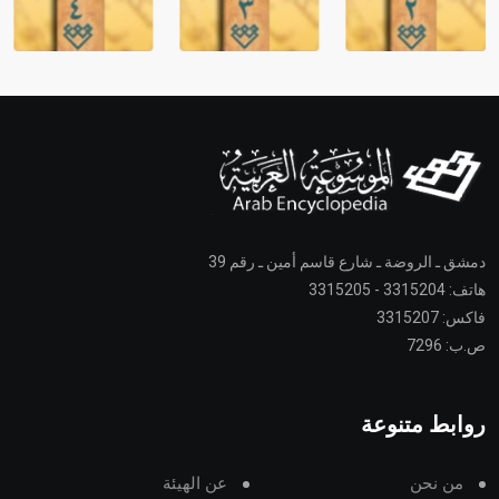
دمشق ـ الروضة ـ شارع قاسم أمين ـ رقم 39
هاتف: 3315204 - 3315205
فاكس: 3315207
ص.ب: 7296
روابط متنوعة
من نحن
عن الهيئة