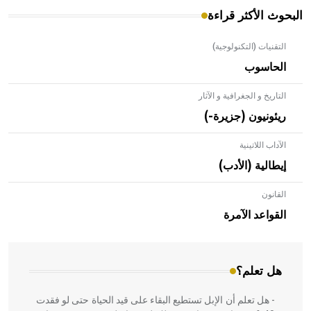
البحوث الأكثر قراءة
التقنيات (التكنولوجية)
الحاسوب
التاريخ و الجغرافية و الآثار
ريئونيون (جزيرة-)
الآداب اللاتينية
إيطالية (الأدب)
القانون
- هل تعلم أن الأبلق نوع من الفنون الهندسية التي ارتبطت
بالعمارة الإسلامية في بلاد الشام ومصر خاصة، حيث يحرص
القواعد الآمرة
المعمار على بناء مداميكه وخاصة في الواجهات
هل تعلم؟
- هل تعلم أن الإبل تستطيع البقاء على قيد الحياة حتى لو فقدت