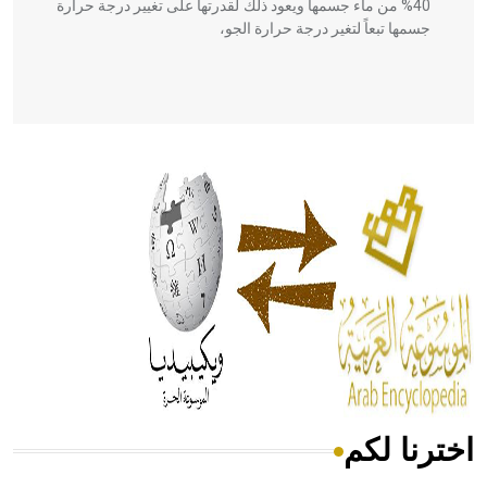
40% من ماء جسمها ويعود ذلك لقدرتها على تغيير درجة حرارة
جسمها تبعاً لتغير درجة حرارة الجو،
- هل تعلم أن أبقراط كتب في الطب أربعة مؤلفات هي:
الحكم، الأدلة، تنظيم التغذية، ورسالته في جروح الرأس. ويعود
له الفضل بأنه حرر الطب من الدين والفلسفة.
- هل تعلم أن المرجان إفراز حيواني يتكون في البحر ويتركب
من مادة كربونات الكلسيوم، وهو أحمر أو شديد الحمرة وهو
أجود أنواعه، ويمتاز بكبر الحجم ويسمى الش
اخترنا لكم
هل تعلم أن الأبسيد كلمة فرنسية اللفظ تم اعتمادها مصطلحاً