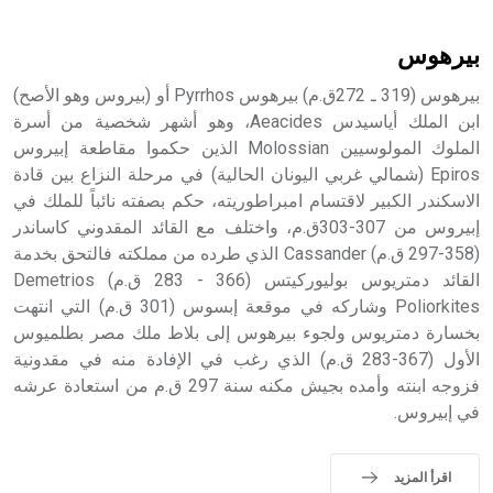
أثرياً يستخدم في العمارة عموماً وفي العمارة الدينية الخاصة
بالكنائس خصوصاً، وفي الإنكليزية أب
بيرهوس
بيرهوس (319 ـ 272ق.م) بيرهوس Pyrrhos أو (بيروس وهو الأصح)
ابن الملك أياسيدس Aeacides، وهو أشهر شخصية من أسرة
الملوك المولوسيين Molossian الذين حكموا مقاطعة إبيروس
- هل تعلم أن أبجر Abgar اسم معروف جيداً يعود إلى عدد من
الملوك الذين حكموا مدينة إديسا (الرها) من أبجر الأول وحتى
Epiros (شمالي غربي اليونان الحالية) في مرحلة النزاع بين قادة
التاسع، وهم ينتسبون إلى أسرة أوسروين
الاسكندر الكبير لاقتسام امبراطوريته، حكم بصفته نائباً للملك في
إبيروس من 307-303ق.م، واختلف مع القائد المقدوني كاساندر
(358-297 ق.م) Cassander الذي طرده من مملكته فالتحق بخدمة
القائد دمتريوس بوليوركيتس (366 - 283 ق.م) Demetrios
Poliorkites وشاركه في موقعة إبسوس (301 ق.م) التي انتهت
- هل تعلم أن الأبجدية الكنعانية تتألف من /22/ علامة كتابية
بخسارة دمتريوس ولجوء بيرهوس إلى بلاط ملك مصر بطلميوس
sign تكتب منفصلة غير متصلة، وتعتمد المبدأ الأكوروفوني،
الأول (367-283 ق.م) الذي رغب في الإفادة منه في مقدونية
حيث تقتصر القيمة الصوتية للعلامة الك
فزوجه ابنته وأمده بجيش مكنه سنة 297 ق.م من استعادة عرشه
في إبيروس.
اقرأ المزيد