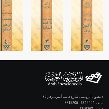
دمشق ـ الروضة ـ شارع قاسم أمين ـ رقم 39
هاتف: 3315204 - 3315205
فاكس: 3315207