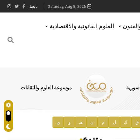
تابعنا:
Saturday, Aug 8, 2026
والفنون
العلوم القانونية والاقتصادية
 سورية
موسوعة العلوم والتقانات
ق
ك
ل
م
ن
هـ
و
ي
متنوع