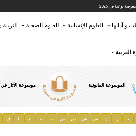
ية نوعية في 2026
تحقيق المخطوطات في العاصمة القطرية الدوحة
ات و آدابها
العلوم الإنسانية
العلوم الصحية
التربية 
 العربية
الموسوعة القانونية
موسوعة الآثار في
ذ
ر
ز
س
ش
ص
ض
ط
ظ
ع
غ
ف
ية