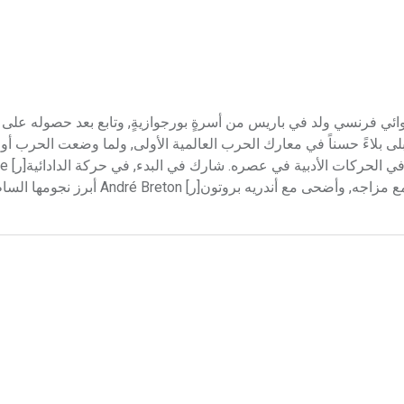
(1897-1982) لوي أراغون Louis Aragon شاعر وروائي فرنسي ولد في باريس من أسرةٍ بورجوازيةٍ, وتابع بعد حصوله 
ية, دراسة الفلسة فالطب. أدى خدمته العسكرية عام 1917, وأبلى بلاءً حسناً في معارك الحرب العالمية الأولى, ولما وضعت ا