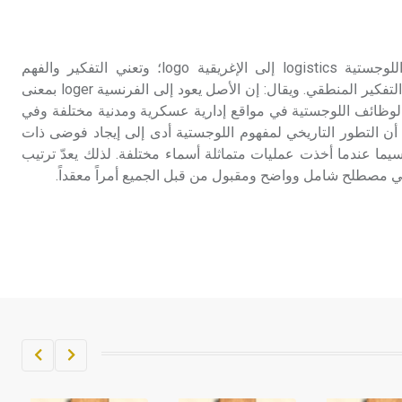
تم اعتمادها مصطلحاً أثرياً يستخدم في
العمارة عموماً وفي العمارة الدينية
الخاصة بالكنائس خصوصاً، وفي
اللوجستيّة يعود أصل كلمة اللوجستية logistics إلى الإغريقية logo؛ وتعني التفكير والفهم
الإنكليزية أب
والحساب، وتعني logistikos التفكير المنطقي. ويقال: إن الأصل يعود إلى الفرنسية loger بمعنى
الوظائف اللوجستية في مواقع إدارية عسكرية ومدنية مختلفة وفي
- هل تعلم أن أبجر Abgar اسم معروف
 أن التطور التاريخي لمفهوم اللوجستية أدى إلى إيجاد فوضى ذات
جيداً يعود إلى عدد من الملوك الذين
يما عندما أخذت عمليات متماثلة أسماء مختلفة. لذلك يعدّ ترتيب
حكموا مدينة إديسا (الرها) من أبجر الأول
ي مصطلح شامل وواضح ومقبول من قبل الجميع أمراً معقداً.
وحتى التاسع، وهم ينتسبون إلى أسرة
أوسروين
- هل تعلم أن الأبجدية الكنعانية تتألف من
/22/ علامة كتابية sign تكتب منفصلة
غير متصلة، وتعتمد المبدأ الأكوروفوني،
حيث تقتصر القيمة الصوتية للعلامة الك