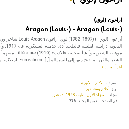
هيئة الموسوعة العربية تطلق موسوعات جديدة في عام 2026
اراغون (لوي)
Aragon (Louis-) - Aragon (Louis-)
أراغون (لوي -) 
الثانو
الشعر والفن, ثم جنح منها إِلى السريالية[ر] Surréalisme المتلائمة مع مزاجه, وأضحى مع أندريه بروتون[ر] André Breton أبرز نجومها الساطعة.
اقرأ المزيد »
- التصنيف :
الآداب اللاتينية
- النوع :
أعلام ومشاهير
- المجلد :
المجلد الأول، طبعة 1998، دمشق
- رقم الصفحة ضمن المجلد :
776