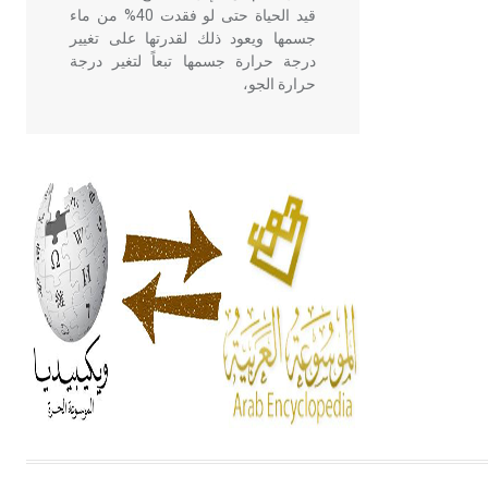
قيد الحياة حتى لو فقدت 40% من ماء
جسمها ويعود ذلك لقدرتها على تغيير
درجة حرارة جسمها تبعاً لتغير درجة
حرارة الجو،
- هل تعلم أن أبقراط كتب في الطب
أربعة مؤلفات هي: الحكم، الأدلة، تنظيم
التغذية، ورسالته في جروح الرأس.
ويعود له الفضل بأنه حرر الطب من
الدين والفلسفة.
- هل تعلم أن المرجان إفراز حيواني
يتكون في البحر ويتركب من مادة
كربونات الكلسيوم، وهو أحمر أو شديد
الحمرة وهو أجود أنواعه، ويمتاز بكبر
الحجم ويسمى الش
هل تعلم أن الأبسيد كلمة فرنسية اللفظ