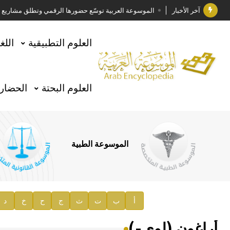
آخر الأخبار
الموسوعة العربية توسّع حضورها الرقمي وتطلق مشاريع معرف
فوز الأستاذ الدكتور وليد محمد السراقبي بجائزة كتارا ل
العلوم التطبيقية
اللغ
جائزة مجمع الملك سلمان العالمي للغة العربية 2025
الأستاذ إياد خالد الطباع مدير عام لهيئة الموسوعة العربية
العلوم البحتة
الحضارة
السيد محمد ياسين صالح وزيرا للثقافة
صدور المجلد الثامن من موسوعة الآثار في سورية
توصيات مجلس الإدارة
الموسوعة الطبية
صدور المجلد السابع من موسوعة الآثار في سورية
صدور المجلد الثامن عشر من الموسوعة الطبية
إعلان..
أ
ب
ت
ث
ج
ح
خ
د
دار الفكر الموزع الحصري لمنشورات هيئة الموسوعة العرب
أراغون (لوي-)