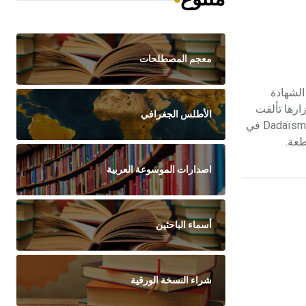
معجم المصطلحات
على الشهادة
لحرب أوزارها تألقت
الأطلس الجغرافي
موهبته الشعرية وأنشأ صحيفة «الأدب» Littérature (1919) مسهماً في الحركات الأدبية في عصره. شارك في البدء, في حركة الدادائية[ر] Dadaïsme في
اصدارات الموسوعة العربية
أسماء الباحثين
شراء النسخة الورقية