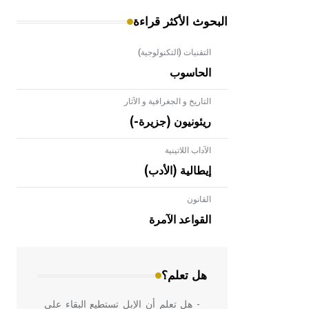
البحوث الأكثر قراءة
التقنيات (التكنولوجية)
الحاسوب
التاريخ و الجغرافية و الآثار
ريئونيون (جزيرة-)
الآداب اللاتينية
إيطالية (الأدب)
القانون
- هل تعلم أن الأبلق نوع من الفنون
الهندسية التي ارتبطت بالعمارة الإسلامية
القواعد الآمرة
في بلاد الشام ومصر خاصة، حيث يحرص
المعمار على بناء مداميكه وخاصة في
الواجهات
هل تعلم؟
- هل تعلم أن الإبل تستطيع البقاء على