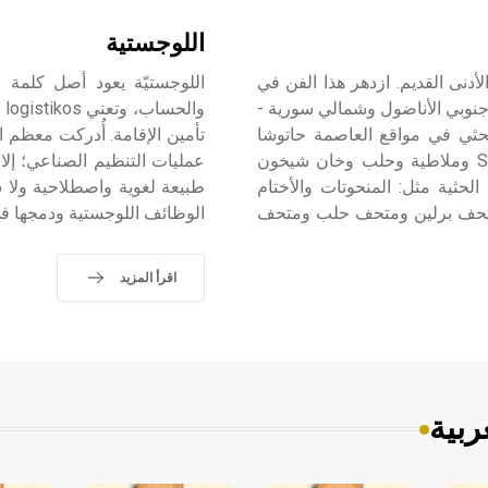
اللوجستية
أدنى القديم. ازدهر هذا الفن في
ي جنوبي الأناضول وشمالي سورية -
لحثي في مواقع العاصمة حاتوشا
تأمين الإقامة. أُدركت معظم 
وزنجرلي وجرابلس /كركميش وساكجة جوزي Sakge - Geuzi وملاطية وحلب وخان شيخون
عمليات التنظيم الصناعي؛ إلا
الحثية مثل: المنحوتات والأختام
طبيعة لغوية واصطلاحية ولا س
 ومتحف برلين ومتحف حلب ومتحف
الوظائف اللوجستية ودمجها ف
اقرأ المزيد
ربية