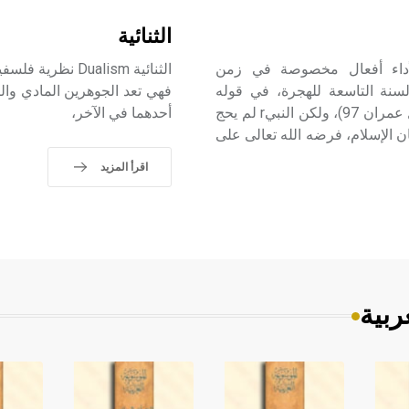
الثنائية
لأداء أفعال مخصوصة في زمن
الثنائية Dualism
نة التاسعة للهجرة، في قوله
فهي تعد الجوهرين المادي وال
سبحانه: )وللهِ عَلَى النَّاسِ حِجُّ البَيْتِ مَن اسْتَطَاعَ إليه سَبيلا( (آل عمران 97)، ولكن النبيr لم يحج
أحدهما في الآخر،
ن الإسلام، فرضه الله تعالى على
اقرأ المزيد
ربية