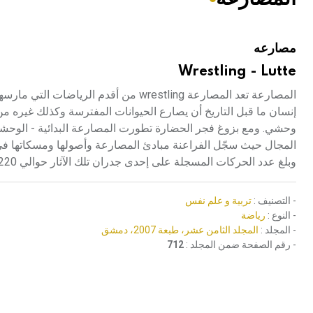
هيئة الموسوعة العربية تطلق موسوعات جديدة في عام 2026
مصارعه
Wrestling - Lutte
المصارعة تعد المصارعة wrestling من أقد
إنسان ما قبل التاريخ أن يصارع الحيوانات المفترسة وكذلك غيره من
وحشي. ومع بزوغ فجر الحضارة تطورت المصارعة البدائية - الوحشي
وبلغ عدد الحركات المسجلة على إحدى جدران تلك الآثار حوالي 220 حركة مختلفة.
- التصنيف :
تربية و علم نفس
- النوع :
رياضة
- المجلد :
المجلد الثامن عشر، طبعة 2007، دمشق
- رقم الصفحة ضمن المجلد :
712