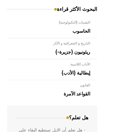
البحوث الأكثر قراءة
التقنيات (التكنولوجية)
الحاسوب
التاريخ و الجغرافية و الآثار
ريئونيون (جزيرة-)
الآداب اللاتينية
إيطالية (الأدب)
القانون
- هل تعلم أن الأبلق نوع من الفنون
الهندسية التي ارتبطت بالعمارة الإسلامية
القواعد الآمرة
في بلاد الشام ومصر خاصة، حيث يحرص
المعمار على بناء مداميكه وخاصة في
الواجهات
هل تعلم؟
- هل تعلم أن الإبل تستطيع البقاء على