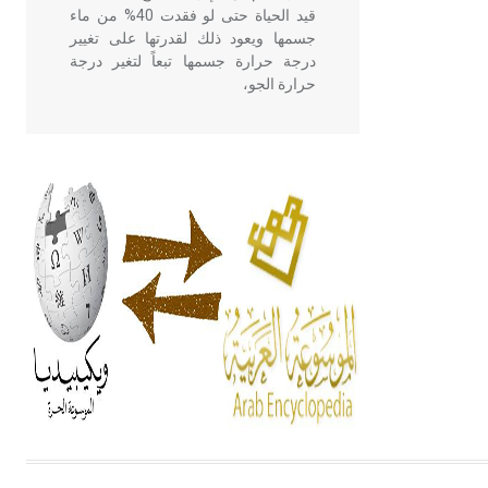
قيد الحياة حتى لو فقدت 40% من ماء
جسمها ويعود ذلك لقدرتها على تغيير
درجة حرارة جسمها تبعاً لتغير درجة
حرارة الجو،
- هل تعلم أن أبقراط كتب في الطب
أربعة مؤلفات هي: الحكم، الأدلة، تنظيم
التغذية، ورسالته في جروح الرأس.
ويعود له الفضل بأنه حرر الطب من
الدين والفلسفة.
- هل تعلم أن المرجان إفراز حيواني
يتكون في البحر ويتركب من مادة
كربونات الكلسيوم، وهو أحمر أو شديد
الحمرة وهو أجود أنواعه، ويمتاز بكبر
الحجم ويسمى الش
هل تعلم أن الأبسيد كلمة فرنسية اللفظ