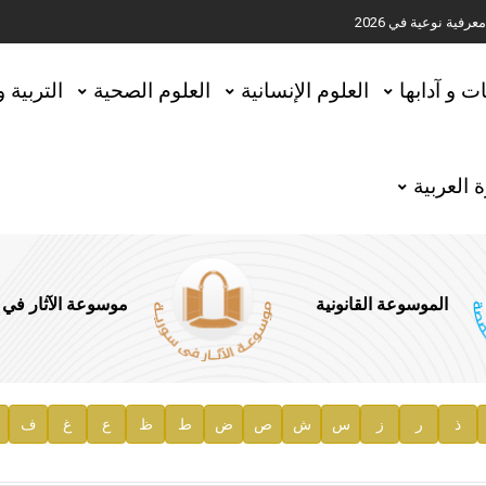
ية نوعية في 2026
تحقيق المخطوطات في العاصمة القطرية الدوحة
ات و آدابها
العلوم الإنسانية
العلوم الصحية
التربية 
 العربية
الموسوعة القانونية
موسوعة الآثار في
ذ
ر
ز
س
ش
ص
ض
ط
ظ
ع
غ
ف
ية