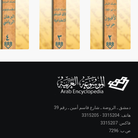
دمشق ـ الروضة ـ شارع قاسم أمين ـ رقم 39
هاتف: 3315204 - 3315205
فاكس: 3315207
ص.ب: 7296