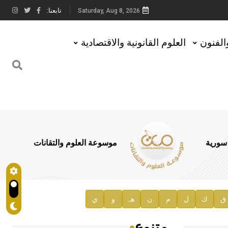
تابعنا:
Saturday, Aug 8, 2026
والفنون
العلوم القانونية والاقتصادية
 سورية
موسوعة العلوم والتقانات
ق
ك
ل
م
ن
هـ
و
ي
متنوع