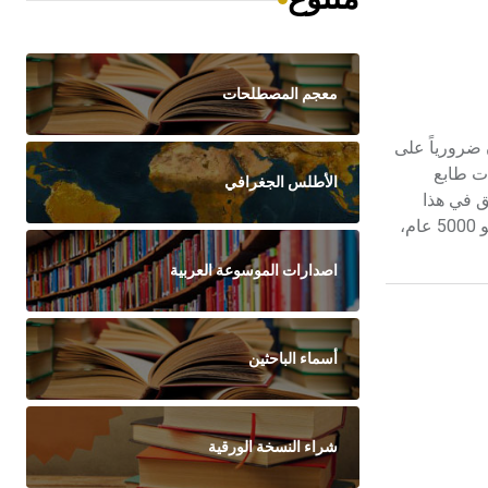
معجم المصطلحات
 كان ضرورياً على
ات طابع
الأطلس الجغرافي
ق في هذا
المجال حيث سجّل الفراعنة مبادئ المصارعة وأصولها ومسكاتها في عدة صور ونقوش، أبرزها في آثار بني حسن على ضفاف النيل منذ نحو 5000 عام،
اصدارات الموسوعة العربية
أسماء الباحثين
شراء النسخة الورقية