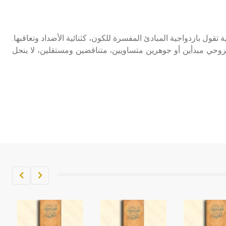
تم اعتمادها مصطلحاً أثرياً يستخدم في
العمارة عموماً وفي العمارة الدينية
الخاصة بالكنائس خصوصاً، وفي
 نظرية فلسفية تقول بازدواجية المبادئ المفسرة للكون، كثنائية الأضداد وتعاقبها.
الإنكليزية أب
روحي مبدأين أو جوهرين متساويين، متناقضين ومستقلين، لا ينحل
- هل تعلم أن أبجر Abgar اسم معروف
جيداً يعود إلى عدد من الملوك الذين
حكموا مدينة إديسا (الرها) من أبجر الأول
وحتى التاسع، وهم ينتسبون إلى أسرة
أوسروين
- هل تعلم أن الأبجدية الكنعانية تتألف من
/22/ علامة كتابية sign تكتب منفصلة
غير متصلة، وتعتمد المبدأ الأكوروفوني،
حيث تقتصر القيمة الصوتية للعلامة الك