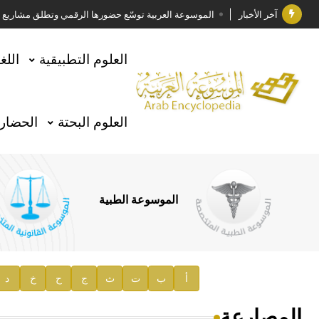
آخر الأخبار
الموسوعة العربية توسّع حضورها الرقمي وتطلق مشاريع معرف
فوز الأستاذ الدكتور وليد محمد السراقبي بجائزة كتارا ل
العلوم التطبيقية
اللغ
جائزة مجمع الملك سلمان العالمي للغة العربية 2025
الأستاذ إياد خالد الطباع مدير عام لهيئة الموسوعة العربية
العلوم البحتة
الحضارة
السيد محمد ياسين صالح وزيرا للثقافة
صدور المجلد الثامن من موسوعة الآثار في سورية
توصيات مجلس الإدارة
الموسوعة الطبية
صدور المجلد السابع من موسوعة الآثار في سورية
صدور المجلد الثامن عشر من الموسوعة الطبية
إعلان..
أ
ب
ت
ث
ج
ح
خ
د
دار الفكر الموزع الحصري لمنشورات هيئة الموسوعة العرب
المصارعة