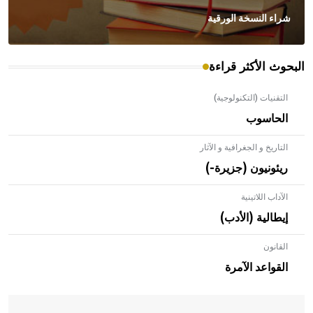
شراء النسخة الورقية
البحوث الأكثر قراءة
التقنيات (التكنولوجية)
الحاسوب
التاريخ و الجغرافية و الآثار
ريئونيون (جزيرة-)
الآداب اللاتينية
إيطالية (الأدب)
القانون
- هل تعلم أن الأبلق نوع من الفنون الهندسية التي ارتبطت
بالعمارة الإسلامية في بلاد الشام ومصر خاصة، حيث يحرص
القواعد الآمرة
المعمار على بناء مداميكه وخاصة في الواجهات