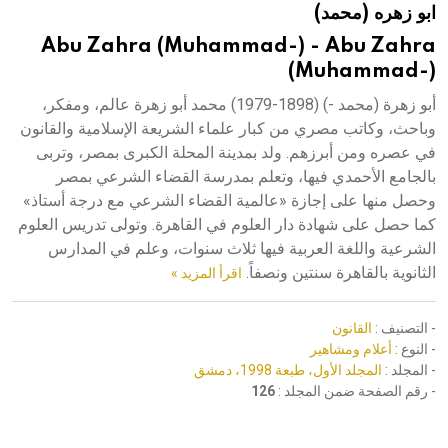
ابو زهره (محمد)
هيئة الموسوعة العربية تطلق موسوعات جديدة في عام 2026
Abu Zahra (Muhammad-) - Abu Zahra
(Muhammad-)
أبو زهرة (محمد -) (1898-1979) محمد أبو زهرة عالم، ومفكر،
وباحث، وكاتب مصري من كبار علماء الشريعة الإسلامية والقانون
في عصره ومن أبرزهم. ولد بمدينة المحلة الكبرى بمصر، وتربى
بالجامع الأحمدي فيها، وتعلم بمدرسة القضاء الشرعي بمصر
وحصل منها على إجازة «عالمية القضاء الشرعي مع درجة أستاذ»
كما حصل على شهادة دار العلوم في القاهرة. وتولى تدريس العلوم
الشرعية واللغة العربية فيها ثلاث سنوات، وعلم في المدارس
الثانوية بالقاهرة سنتين ونصفاً.
اقرأ المزيد »
- التصنيف :
القانون
- النوع :
أعلام ومشاهير
- المجلد :
المجلد الأول، طبعة 1998، دمشق
- رقم الصفحة ضمن المجلد :
126