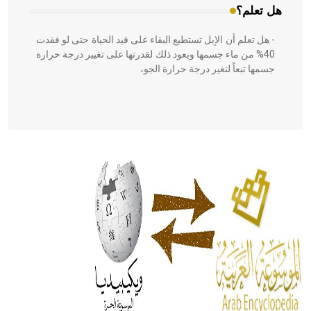
هل تعلم؟
- هل تعلم أن الإبل تستطيع البقاء على قيد الحياة حتى لو فقدت
40% من ماء جسمها ويعود ذلك لقدرتها على تغيير درجة حرارة
جسمها تبعاً لتغير درجة حرارة الجو،
- هل تعلم أن أبقراط كتب في الطب أربعة مؤلفات هي:
الحكم، الأدلة، تنظيم التغذية، ورسالته في جروح الرأس. ويعود
له الفضل بأنه حرر الطب من الدين والفلسفة.
- هل تعلم أن المرجان إفراز حيواني يتكون في البحر ويتركب
من مادة كربونات الكلسيوم، وهو أحمر أو شديد الحمرة وهو
أجود أنواعه، ويمتاز بكبر الحجم ويسمى الش