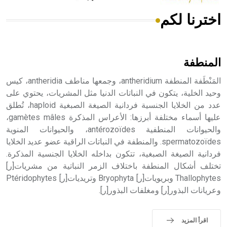
اخترنا لكم
هل تعلم أن الأبسيد كلمة فرنسية اللفظ تم اعتمادها مصطلحاً
أثرياً يستخدم في العمارة عموماً وفي العمارة الدينية الخاصة
بالكنائس خصوصاً، وفي الإنكليزية أب
المنطفة
المَنْطَفة المنطفة antheridium، وجمعها مناطف antheridia، كيس
وحيد الخلية، يتكون في النباتات الدنيا مثل المشريات، يحتوي على
عدد من الخلايا الجنسية فردانية الصيغة الصبغية haploid، تُطلق
- هل تعلم أن أبجر Abgar اسم معروف جيداً يعود إلى عدد من
الملوك الذين حكموا مدينة إديسا (الرها) من أبجر الأول وحتى
عليها أسماء مختلفة أبرزها: الأعراس المذكرة gamètes mâles،
التاسع، وهم ينتسبون إلى أسرة أوسروين
والحيوانات المنطفية antérozoïdes، والحيوانات المنوية
spermatozoïdes. والمنطفة في النباتات الراقية عضو عديد الخلايا
فردانية الصيغة الصبغية، تتكون بداخله الخلايا الجنسية المذكرة.
تختلف أشكال المنطفة باختلاف الزمر النباتية من مشريات[ر]
Thallophytes وبريويات[ر] Bryophyta وتريديات[ر] Ptéridophytes
- هل تعلم أن الأبجدية الكنعانية تتألف من /22/ علامة كتابية
وعريانات البذور[ر] ومغلفات البذور[ر].
sign تكتب منفصلة غير متصلة، وتعتمد المبدأ الأكوروفوني،
حيث تقتصر القيمة الصوتية للعلامة الك
اقرأ المزيد