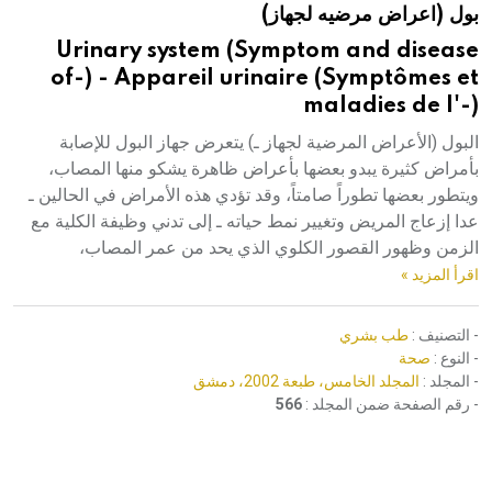
بول (اعراض مرضيه لجهاز)
هيئة الموسوعة العربية تطلق موسوعات جديدة في عام 2026
Urinary system (Symptom and disease
of-) - Appareil urinaire (Symptômes et
maladies de l'-)
البول (الأعراض المرضية لجهاز ـ) يتعرض جهاز البول للإصابة
بأمراض كثيرة يبدو بعضها بأعراض ظاهرة يشكو منها المصاب،
ويتطور بعضها تطوراً صامتاً، وقد تؤدي هذه الأمراض في الحالين ـ
عدا إزعاج المريض وتغيير نمط حياته ـ إلى تدني وظيفة الكلية مع
الزمن وظهور القصور الكلوي الذي يحد من عمر المصاب،
اقرأ المزيد »
- التصنيف :
طب بشري
- النوع :
صحة
- المجلد :
المجلد الخامس، طبعة 2002، دمشق
- رقم الصفحة ضمن المجلد :
566