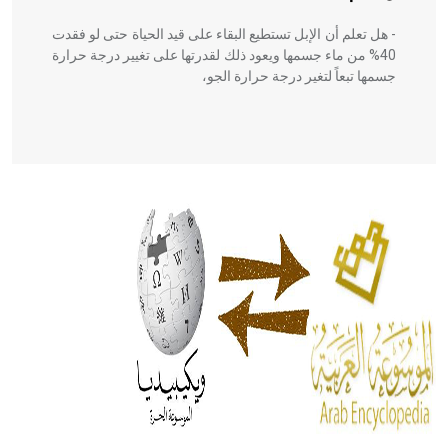
- هل تعلم أن الإبل تستطيع البقاء على قيد الحياة حتى لو فقدت
40% من ماء جسمها ويعود ذلك لقدرتها على تغيير درجة حرارة
جسمها تبعاً لتغير درجة حرارة الجو،
- هل تعلم أن أبقراط كتب في الطب أربعة مؤلفات هي:
الحكم، الأدلة، تنظيم التغذية، ورسالته في جروح الرأس. ويعود
له الفضل بأنه حرر الطب من الدين والفلسفة.
- هل تعلم أن المرجان إفراز حيواني يتكون في البحر ويتركب
من مادة كربونات الكلسيوم، وهو أحمر أو شديد الحمرة وهو
أجود أنواعه، ويمتاز بكبر الحجم ويسمى الش