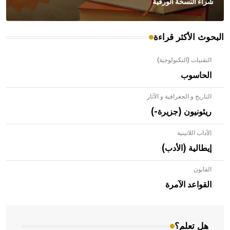
شراء النسخة الورقية
البحوث الأكثر قراءة
التقنيات (التكنولوجية)
الحاسوب
التاريخ و الجغرافية و الآثار
ريئونيون (جزيرة-)
الآداب اللاتينية
إيطالية (الأدب)
القانون
- هل تعلم أن الأبلق نوع من الفنون الهندسية التي ارتبطت
بالعمارة الإسلامية في بلاد الشام ومصر خاصة، حيث يحرص
القواعد الآمرة
المعمار على بناء مداميكه وخاصة في الواجهات
هل تعلم؟