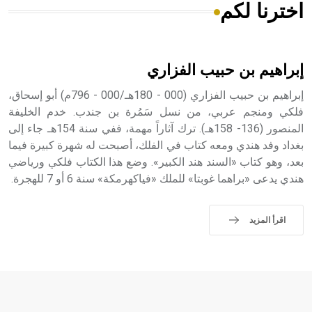
اخترنا لكم
هل تعلم أن الأبسيد كلمة فرنسية اللفظ تم اعتمادها مصطلحاً
أثرياً يستخدم في العمارة عموماً وفي العمارة الدينية الخاصة
بالكنائس خصوصاً، وفي الإنكليزية أب
إبراهيم بن حبيب الفزاري
إبراهيم بن حبيب الفزاري (000 - 180هـ/000 - 796م) أبو إسحاق،
فلكي ومنجم عربي، من نسل سَمُرة بن جندب. خدم الخليفة
المنصور (136- 158هـ). ترك آثاراً مهمة، ففي سنة 154هـ جاء إلى
- هل تعلم أن أبجر Abgar اسم معروف جيداً يعود إلى عدد من
الملوك الذين حكموا مدينة إديسا (الرها) من أبجر الأول وحتى
بغداد وفد هندي ومعه كتاب في الفلك، أصبحت له شهرة كبيرة فيما
التاسع، وهم ينتسبون إلى أسرة أوسروين
بعد، وهو كتاب «السند هند الكبير». وضع هذا الكتاب فلكي ورياضي
هندي يدعى «براهما غوبتا» للملك «فياكهرمكة» سنة 6 أو 7 للهجرة.
اقرأ المزيد
- هل تعلم أن الأبجدية الكنعانية تتألف من /22/ علامة كتابية
sign تكتب منفصلة غير متصلة، وتعتمد المبدأ الأكوروفوني،
حيث تقتصر القيمة الصوتية للعلامة الك