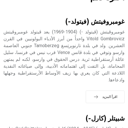
هل تعلم أن الأبسيد كلمة فرنسية اللفظ تم اعتمادها مصطلحاً
أثرياً يستخدم في العمارة عموماً وفي العمارة الدينية الخاصة
بالكنائس خصوصاً، وفي الإنكليزية أب
غومبروفيتش (فيتولد-)
غومبروڤيتش (ڤيتولد -) (1904-1969) يعد ڤيتولد غومبروڤيتش
Vitold Gombrovicz واحداً من أبرز الأدباء البولونيين في القرن
العشرين. ولد في بلدة تارنوبِرتِسغ Tarnoberzeg جنوبي العاصمة
- هل تعلم أن أبجر Abgar اسم معروف جيداً يعود إلى عدد من
الملوك الذين حكموا مدينة إديسا (الرها) من أبجر الأول وحتى
وارسو وتوفي في بلدة ڤانس Vence قرب نيس في فرنسا، سليل
التاسع، وهم ينتسبون إلى أسرة أوسروين
عائلة أرستقراطية ثرية. درس الحقوق في وارسو، لكنه لم يمتهن
المحاماة، بل التفت إلى اهتماماته الأدبية، وإلى صياغاته النقدية
اللاذعة التي كان يعري بها زيف الأوساط الأرستقراطية وجهلها
وادعاءها.
- هل تعلم أن الأبجدية الكنعانية تتألف من /22/ علامة كتابية
sign تكتب منفصلة غير متصلة، وتعتمد المبدأ الأكوروفوني،
اقرأ المزيد
حيث تقتصر القيمة الصوتية للعلامة الك
شبيتلر (كارل-)