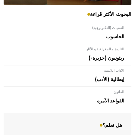
البحوث الأكثر قراءة
التقنيات (التكنولوجية)
الحاسوب
التاريخ و الجغرافية و الآثار
ريئونيون (جزيرة-)
الآداب اللاتينية
إيطالية (الأدب)
القانون
- هل تعلم أن الأبلق نوع من الفنون الهندسية التي ارتبطت
بالعمارة الإسلامية في بلاد الشام ومصر خاصة، حيث يحرص
القواعد الآمرة
المعمار على بناء مداميكه وخاصة في الواجهات
هل تعلم؟