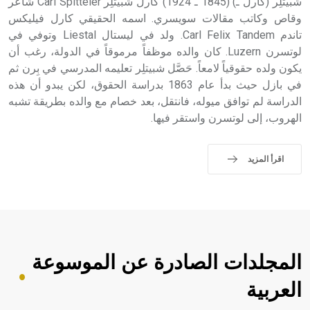
شبيتلِر (كارل ـ) (1845 ـ 1924) كارل شبيتلِر Carl Spitteler شاعر
وقاص وكاتب مقالات سويسري. اسمه الحقيقي كارل فيليكس
تاندم Carl Felix Tandem. ولد في ليستال Liestal وتوفي في
لوتسرن Luzern. كان والده موظفاً مرموقاً في الدولة، رغب أن
يكون ولده حقوقياً لامعاً. حَصَّل شبيتلِر تعليمه المدرسي في بِرن ثم
في بازل حيث بدأ عام 1863 بدراسة الحقوق، لكن يبدو أن هذه
الدراسة لم توافق ميوله، فانتقل، بعد خصام مع والده بطريقة تشبه
الهروب، إلى لوتسرن واستقر فيها.
اقرأ المزيد
المجلدات الصادرة عن الموسوعة
العربية