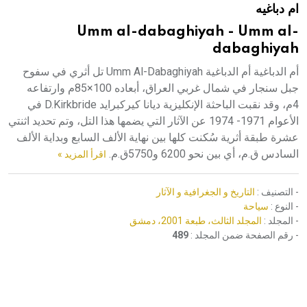
ام دباغيه
هيئة الموسوعة العربية تطلق موسوعات جديدة في عام 2026
Umm al-dabaghiyah - Umm al-
dabaghiyah
أم الدباغية أم الدباغية Umm Al-Dabaghiyah تل أثري في سفوح
جبل سنجار في شمال غربي العراق، أبعاده 100×85م وارتفاعه
4م، وقد نقبت الباحثة الإنكليزية ديانا كيركبرايد D.Kirkbride في
الأعوام 1971- 1974 عن الآثار التي يضمها هذا التل، وتم تحديد اثنتي
عشرة طبقة أثرية سُكنت كلها بين نهاية الألف السابع وبداية الألف
السادس ق.م، أي بين نحو 6200 و5750ق.م.
اقرأ المزيد »
- التصنيف :
التاريخ و الجغرافية و الآثار
- النوع :
سياحة
- المجلد :
المجلد الثالث، طبعة 2001، دمشق
- رقم الصفحة ضمن المجلد :
489