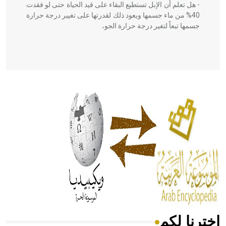
- هل تعلم أن الإبل تستطيع البقاء على قيد الحياة حتى لو فقدت
40% من ماء جسمها ويعود ذلك لقدرتها على تغيير درجة حرارة
جسمها تبعاً لتغير درجة حرارة الجو،
- هل تعلم أن أبقراط كتب في الطب أربعة مؤلفات هي:
الحكم، الأدلة، تنظيم التغذية، ورسالته في جروح الرأس. ويعود
له الفضل بأنه حرر الطب من الدين والفلسفة.
- هل تعلم أن المرجان إفراز حيواني يتكون في البحر ويتركب
من مادة كربونات الكلسيوم، وهو أحمر أو شديد الحمرة وهو
أجود أنواعه، ويمتاز بكبر الحجم ويسمى الش
اخترنا لكم