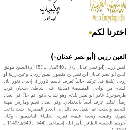
من مادة كربونات الكلسيوم، وهو أحمر أو شديد الحمرة وهو
أجود أنواعه، ويمتاز بكبر الحجم ويسمى الش
اخترنا لكم
هل تعلم أن الأبسيد كلمة فرنسية اللفظ تم اعتمادها مصطلحاً
أثرياً يستخدم في العمارة عموماً وفي العمارة الدينية الخاصة
بالكنائس خصوصاً، وفي الإنكليزية أب
العين زربي (أبو نصر عدنان-)
العين زربي (أبو نصر عدنان ـ) (…ـ 548هـ/… ـ 1153م) الشيخ موفق
الدين أبو نصر عدنان ابن نصر بن منصور العين زربي، وعين زربة أو
زربى (بلدة في تركيا حالياً تُعرف باسم ناورزا)، إحدى ثغور بلاد
- هل تعلم أن أبجر Abgar اسم معروف جيداً يعود إلى عدد من
الملوك الذين حكموا مدينة إديسا (الرها) من أبجر الأول وحتى
الشام من نواحي المصيصة (مدينة على شاطئ جيحان قرب
التاسع، وهم ينتسبون إلى أسرة أوسروين
طرسوس). غادر أبو نصر بلدته وهو شاب يافع، ثم حلّ في بغداد
زمناً، لذلك عرف أيضاً بالبغدادي. وفي بغداد تعلم ومارس مهنة
التنجيم والطب، ثم انتقل بعد ذلك إلى الديار المصرية، حيث ذاعت
شهرته وفضله وسعة علمه، فقربه الخلفاء الفاطميون، وكان
آخرهم الخليفة الظافر بأمر الله إسماعيل (544 ـ 549هـ/1149 ـ
- هل تعلم أن الأبجدية الكنعانية تتألف من /22/ علامة كتابية
1154م).