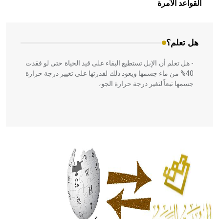
بالعمارة الإسلامية في بلاد الشام ومصر خاصة، حيث يحرص
القواعد الآمرة
المعمار على بناء مداميكه وخاصة في الواجهات
هل تعلم؟
- هل تعلم أن الإبل تستطيع البقاء على قيد الحياة حتى لو فقدت
40% من ماء جسمها ويعود ذلك لقدرتها على تغيير درجة حرارة
جسمها تبعاً لتغير درجة حرارة الجو،
- هل تعلم أن أبقراط كتب في الطب أربعة مؤلفات هي:
الحكم، الأدلة، تنظيم التغذية، ورسالته في جروح الرأس. ويعود
له الفضل بأنه حرر الطب من الدين والفلسفة.
- هل تعلم أن المرجان إفراز حيواني يتكون في البحر ويتركب