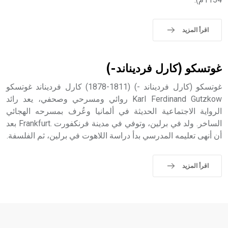
sign تكتب منفصلة غير متصلة، وتعتمد المبدأ الأكوروفوني،
حيث تقتصر القيمة الصوتية للعلامة الك
اقرأ المزيد
غوتسكو (كارل فرديناند-)
غوتسكو (كارل فرديناند -) (1811-1878) كارل فرديناند غوتسكو
Karl Ferdinand Gutzkow روائي ومسرحي وصحفي، يعد رائد
الرواية الاجتماعية الحديثة في ألمانيا وعُرف بمسرحه الهجائي
الساخر. ولد في برلين، وتوفي في مدينة فرنكفورت .Frankfurt بعد
أن أنهى تعليمه المدرسي بدأ دراسة اللاهوت في برلين، ثم الفلسفة.
اقرأ المزيد