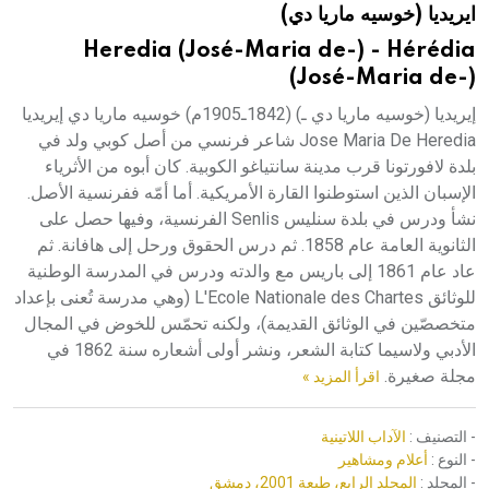
ايريديا (خوسيه ماريا دي)
هيئة الموسوعة العربية تطلق موسوعات جديدة في عام 2026
Heredia (José-Maria de-) - Hérédia
(José-Maria de-)
إيريديا (خوسيه ماريا دي ـ) (1842ـ1905م) خوسيه ماريا دي إيريديا
Jose Maria De Heredia شاعر فرنسي من أصل كوبي ولد في
بلدة لافورتونا قرب مدينة سانتياغو الكوبية. كان أبوه من الأثرياء
الإسبان الذين استوطنوا القارة الأمريكية. أما أمّه ففرنسية الأصل.
نشأ ودرس في بلدة سنليس Senlis الفرنسية، وفيها حصل على
الثانوية العامة عام 1858. ثم درس الحقوق ورحل إلى هافانة. ثم
عاد عام 1861 إلى باريس مع والدته ودرس في المدرسة الوطنية
للوثائق L'Ecole Nationale des Chartes (وهي مدرسة تُعنى بإعداد
متخصصّين في الوثائق القديمة)، ولكنه تحمّس للخوض في المجال
الأدبي ولاسيما كتابة الشعر، ونشر أولى أشعاره سنة 1862 في
مجلة صغيرة.
اقرأ المزيد »
- التصنيف :
الآداب اللاتينية
- النوع :
أعلام ومشاهير
- المجلد :
المجلد الرابع، طبعة 2001، دمشق