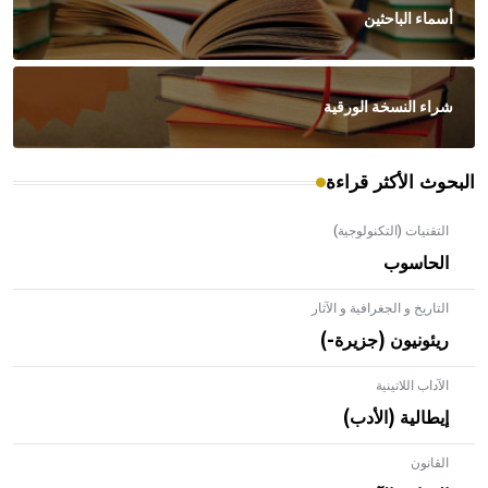
أسماء الباحثين
شراء النسخة الورقية
البحوث الأكثر قراءة
التقنيات (التكنولوجية)
الحاسوب
التاريخ و الجغرافية و الآثار
ريئونيون (جزيرة-)
الآداب اللاتينية
إيطالية (الأدب)
القانون
- هل تعلم أن الأبلق نوع من الفنون الهندسية التي ارتبطت