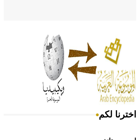
- هل تعلم أن أبقراط كتب في الطب أربعة مؤلفات هي:
الحكم، الأدلة، تنظيم التغذية، ورسالته في جروح الرأس. ويعود
له الفضل بأنه حرر الطب من الدين والفلسفة.
- هل تعلم أن المرجان إفراز حيواني يتكون في البحر ويتركب
من مادة كربونات الكلسيوم، وهو أحمر أو شديد الحمرة وهو
أجود أنواعه، ويمتاز بكبر الحجم ويسمى الش
اخترنا لكم
هل تعلم أن الأبسيد كلمة فرنسية اللفظ تم اعتمادها مصطلحاً
أثرياً يستخدم في العمارة عموماً وفي العمارة الدينية الخاصة
بالكنائس خصوصاً، وفي الإنكليزية أب