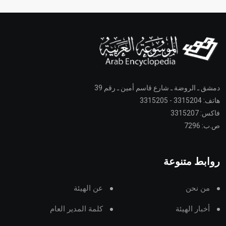
دمشق ـ الروضة ـ شارع قاسم أمين ـ رقم 39
هاتف: 3315204 - 3315205
فاكس: 3315207
ص.ب: 7296
روابط متنوعة
من نحن
عن الهيئة
أخبار الهيئة
كلمة المدير العام