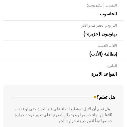
التقنيات (التكنولوجية)
الحاسوب
التاريخ و الجغرافية و الآثار
ريئونيون (جزيرة-)
الآداب اللاتينية
إيطالية (الأدب)
القانون
- هل تعلم أن الأبلق نوع من الفنون الهندسية التي ارتبطت
بالعمارة الإسلامية في بلاد الشام ومصر خاصة، حيث يحرص
القواعد الآمرة
المعمار على بناء مداميكه وخاصة في الواجهات
هل تعلم؟
- هل تعلم أن الإبل تستطيع البقاء على قيد الحياة حتى لو فقدت
40% من ماء جسمها ويعود ذلك لقدرتها على تغيير درجة حرارة
جسمها تبعاً لتغير درجة حرارة الجو،