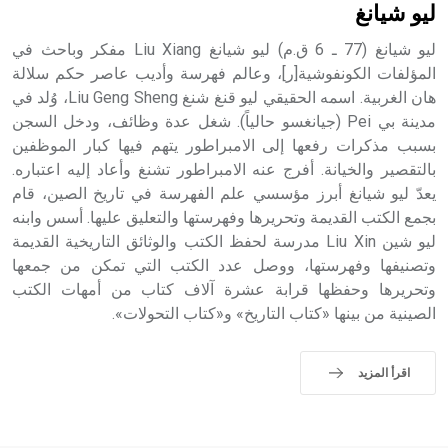
ليو شيانغ
ليو شيانغ (77 ـ 6 ق.م) ليو شيانغ Liu Xiang مفكر وباحث في
المؤلفات الكونفوشية[ر]، وعالم فهرسة وأديب عاصر حكم سلالة
هان الغربية. اسمه الحقيقي ليو قنغ شنغ Liu Geng Sheng، وُلد في
مدينة بي Pei (جيانغسو حالياً). شغل عدة وظائف، ودخل السجن
بسبب مذكرات رفعها إلى الامبراطور يتهم فيها كبار الموظفين
بالتقصير والخيانة. أفرج عنه الامبراطور تشنغ وأعاد إليه اعتباره.
يعدّ ليو شيانغ أبرز مؤسسي علم الفهرسة في تاريخ الصين، قام
بجمع الكتب القديمة وتحريرها وفهرستها والتعليق عليها. أسس وابنه
ليو شين Liu Xin مدرسة لحفظ الكتب والوثائق التاريخية القديمة
وتصنيفها وفهرستها، ووصل عدد الكتب التي تمكن من جمعها
وتحريرها وحفظها قرابة عشرة آلاف كتاب من أمهات الكتب
الصينية من بينها «كتاب التاريخ» و«كتاب التحولات».
اقرأ المزيد