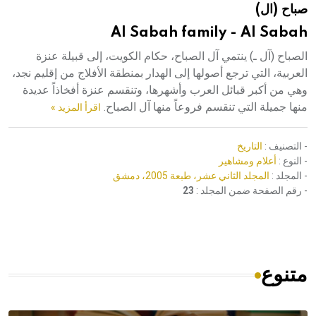
صباح (ال)
هيئة الموسوعة العربية تطلق موسوعات جديدة في عام 2026
Al Sabah family - Al Sabah
الصباح (آل ـ) ينتمي آل الصباح، حكام الكويت، إلى قبيلة عنزة
العربية، التي ترجع أصولها إلى الهدار بمنطقة الأفلاج من إقليم نجد،
وهي من أكبر قبائل العرب وأشهرها، وتنقسم عنزة أفخاذاً عديدة
منها جميلة التي تنقسم فروعاً منها آل الصباح.
اقرأ المزيد »
- التصنيف :
التاريخ
- النوع :
أعلام ومشاهير
- المجلد :
المجلد الثاني عشر، طبعة 2005، دمشق
- رقم الصفحة ضمن المجلد :
23
متنوع