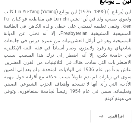
لين _ يوتانغ
لين (يوتانغ ـ) (1895ـ 1976) لين يوتانغ Lin Yü-t’ang (Yutang) كاتب
ولغوي صيني، ولد في لُن- تشي Lun-chi في مقاطعة فو كيان Fu-
kien، وتلقى تعليمه ليمشي على خطى والده الكاهن في الطائفة
- هل تعلم أن أبجر Abgar اسم معروف جيداً يعود إلى عدد من
الملوك الذين حكموا مدينة إديسا (الرها) من أبجر الأول وحتى
المسيحية المشيخية Presbyterian، إلا أنه تخلى عن الديانة
التاسع، وهم ينتسبون إلى أسرة أوسروين
المسيحية وهو في أوائل العشرينيات من عمره. درس في جامعات
شانغهاي وهارفرد ولايبزيغ، وصار أستاذاً في فقه اللغة الإنكليزية
في جامعة بكين، إلا أنه اضطر إلى ترك هذا المنصب بسبب
الاضطرابات التي سادت هناك في الثلاثينيات من القرن العشرين.
عاش بدءاً من عام 1936 في الولايات المتحدة، ولم يعد إلى الصين
- هل تعلم أن الأبجدية الكنعانية تتألف من /22/ علامة كتابية
سوى في زيارات لم تدم طويلاً بسبب خلافه مع أقرانه حول مهمة
sign تكتب منفصلة غير متصلة، وتعتمد المبدأ الأكوروفوني،
الأدب، التي رأى أنها لا تنسجم وأهداف الحزب الشيوعي الصيني
حيث تقتصر القيمة الصوتية للعلامة الك
وتعليماته. سمي في عام 1954 رئيساً لجامعة سنغافوره، وتوفي
في هونغ كونغ.
اقرأ المزيد