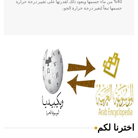
40% من ماء جسمها ويعود ذلك لقدرتها على تغيير درجة حرارة
جسمها تبعاً لتغير درجة حرارة الجو،
- هل تعلم أن أبقراط كتب في الطب أربعة مؤلفات هي:
الحكم، الأدلة، تنظيم التغذية، ورسالته في جروح الرأس. ويعود
له الفضل بأنه حرر الطب من الدين والفلسفة.
- هل تعلم أن المرجان إفراز حيواني يتكون في البحر ويتركب
من مادة كربونات الكلسيوم، وهو أحمر أو شديد الحمرة وهو
أجود أنواعه، ويمتاز بكبر الحجم ويسمى الش
اخترنا لكم
هل تعلم أن الأبسيد كلمة فرنسية اللفظ تم اعتمادها مصطلحاً