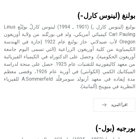
أثرياً يستخدم في العمارة عموماً وفي العمارة الدينية الخاصة
بالكنائس خصوصاً، وفي الإنكليزية أب
بولنغ (لينوس كارل-)
بولنغ (لينوس كارل ـ) (1901 ـ 1994) لينوس كارلْ بولِنْغ Linus
Carl Pauling كيميائي أمريكي، ولد في بورتْلند من ولاية أوريغون
Oregon لأب صيدلاني. حاز بولنغ عام 1922 إجازة في الهندسة
- هل تعلم أن أبجر Abgar اسم معروف جيداً يعود إلى عدد من
الملوك الذين حكموا مدينة إديسا (الرها) من أبجر الأول وحتى
الكيمياوية من كلية أوريغون الزراعية (التي تسمى اليوم جامعة
التاسع، وهم ينتسبون إلى أسرة أوسروين
أوريغون الحكومية)، وحصل على الدكتوراه في الكيمياء الفيزيائية
من معهد كاليفورنية للتقنيات عام 1925. حصل على منحة لدراسة
الميكانيك الكمي (الكوانتي) في أوربة عام 1926، وقضى معظم
مدة إيفاده في معهد أرنولد سومرفلْد A.Sommerfeld للفيزياء
النظرية في ميوينخ (ألمانية)،
- هل تعلم أن الأبجدية الكنعانية تتألف من /22/ علامة كتابية
sign تكتب منفصلة غير متصلة، وتعتمد المبدأ الأكوروفوني،
حيث تقتصر القيمة الصوتية للعلامة الك
اقرأ المزيد
بورجيه (بول-)