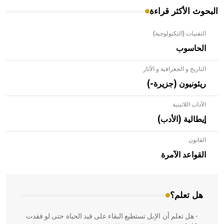
البحوث الأكثر قراءة
التقنيات (التكنولوجية)
الحاسوب
التاريخ و الجغرافية و الآثار
ريئونيون (جزيرة-)
الآداب اللاتينية
إيطالية (الأدب)
القانون
- هل تعلم أن الأبلق نوع من الفنون الهندسية التي ارتبطت
بالعمارة الإسلامية في بلاد الشام ومصر خاصة، حيث يحرص
القواعد الآمرة
المعمار على بناء مداميكه وخاصة في الواجهات
هل تعلم؟
- هل تعلم أن الإبل تستطيع البقاء على قيد الحياة حتى لو فقدت