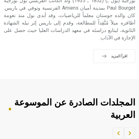
بورجيه (بول ـ) (1852 ـ 1935) ولد الكاتب الفرنسي بول بورجيه
Paul Bourget بمدينة أميان Amiens الفرنسية وتوفي في باريس.
كان والده جوستان معلماً للرياضيات، وقد أبدى بول منذ نعومة
أظافره ميلاً مُتَّقِداً للمطالعة، وقدم إلى باريس إثر نيله الشهادة
الثانوية، ليتابع دراستَه في معهد الدراسات العليا حيث حصل على
الإجازة في الآداب.
اقرأ المزيد
المجلدات الصادرة عن الموسوعة
العربية