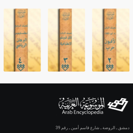
دمشق ـ الروضة ـ شارع قاسم أمين ـ رقم 39