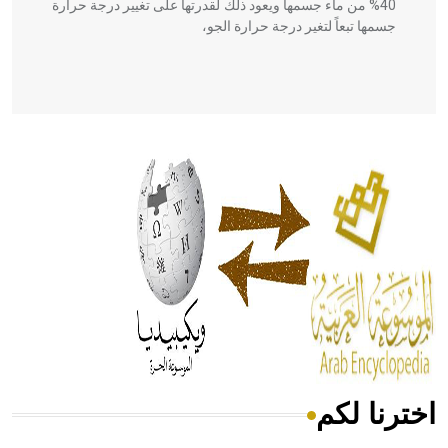
40% من ماء جسمها ويعود ذلك لقدرتها على تغيير درجة حرارة
جسمها تبعاً لتغير درجة حرارة الجو،
- هل تعلم أن أبقراط كتب في الطب أربعة مؤلفات هي:
الحكم، الأدلة، تنظيم التغذية، ورسالته في جروح الرأس. ويعود
له الفضل بأنه حرر الطب من الدين والفلسفة.
- هل تعلم أن المرجان إفراز حيواني يتكون في البحر ويتركب
من مادة كربونات الكلسيوم، وهو أحمر أو شديد الحمرة وهو
أجود أنواعه، ويمتاز بكبر الحجم ويسمى الش
اخترنا لكم
هل تعلم أن الأبسيد كلمة فرنسية اللفظ تم اعتمادها مصطلحاً