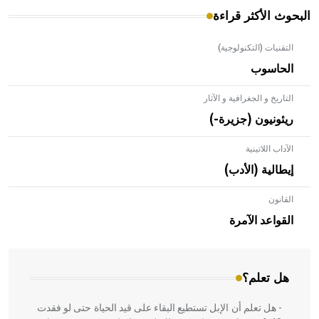
البحوث الأكثر قراءة
التقنيات (التكنولوجية)
الحاسوب
التاريخ و الجغرافية و الآثار
ريئونيون (جزيرة-)
الآداب اللاتينية
إيطالية (الأدب)
القانون
- هل تعلم أن الأبلق نوع من الفنون الهندسية التي ارتبطت
بالعمارة الإسلامية في بلاد الشام ومصر خاصة، حيث يحرص
القواعد الآمرة
المعمار على بناء مداميكه وخاصة في الواجهات
هل تعلم؟
- هل تعلم أن الإبل تستطيع البقاء على قيد الحياة حتى لو فقدت