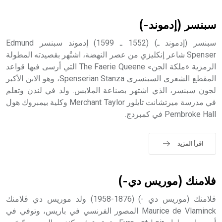
أثرياً يستخدم في العمارة عموماً وفي العمارة الدينية الخاصة
بالكنائس خصوصاً، وفي الإنكليزية أب
سبنسر (إدموند-)
سبنسر (إدموند ـ) (1552 ـ 1599) إدموند سبنسر Edmund
Spenser شاعر إنكليزي من عصر النهضة، اشتُهر بقصيدته المطولة
الرمزية «ملكة الجن» The Faerie Queene التي أرسى فيها قواعد
- هل تعلم أن أبجر Abgar اسم معروف جيداً يعود إلى عدد من
الملوك الذين حكموا مدينة إديسا (الرها) من أبجر الأول وحتى
المقطع الشعري السبنسري Spenserian Stanza، وهو الابن الأكبر
التاسع، وهم ينتسبون إلى أسرة أوسروين
لجون سبنسر، الذي اشتهر بصناعة الملابس. ولد في لندن وتعلم
في مدرسة ميرتشانت تايلور Merchant Taylor وكلية بيمبروك هول
Pembroke Hall في كمبردج.
- هل تعلم أن الأبجدية الكنعانية تتألف من /22/ علامة كتابية
اقرأ المزيد
sign تكتب منفصلة غير متصلة، وتعتمد المبدأ الأكوروفوني،
حيث تقتصر القيمة الصوتية للعلامة الك
فلامنك (موريس دي-)
ڤلامنك (موريس دي -) (1876-1958) ولد موريس دي ڤلامنك
Maurice de Vlaminck المصور الفرنسي في باريس، وتوفي في