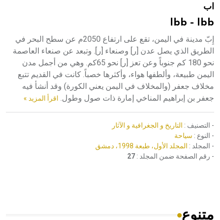
اب
هيئة الموسوعة العربية تطلق موسوعات جديدة في عام 2026
Ibb - Ibb
إِبّ مدينة في اليمن، تقع على ارتفاع 2050م عن سطح البحر في
الطريق الذي يصل عدن [ر] وصنعاء [ر]. وتبعد عن صنعاء العاصمة
نحو 180 كم جنوباً وعن تعز [ر] نحو 65كم. وهي من أجمل مدن
اليمن طبيعة، وألطفها هواء، وأكثرها خصباً. كانت في القديم تتبع
مخلاف جعفر (والمخلاف في اليمن يعني الكورة) وقد أنشأ فيه
جعفر بن إبراهيم المناخي إمارة ذات صول وطول.
اقرأ المزيد »
- التصنيف :
التاريخ و الجغرافية و الآثار
- النوع :
سياحة
- المجلد :
المجلد الأول، طبعة 1998، دمشق
- رقم الصفحة ضمن المجلد :
27
متنوع