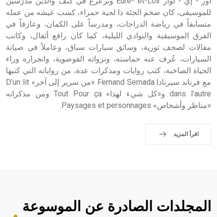
أور - إي - لوار Eure- et-Loir وترعرع في كنف والدين مدرِّسَين
للموسيقى، كان ضخم الجثة ذا لحية حمراء، كسب عيشه من عمله
متسابقاً في رياضة الدراجات، ومدرساً على الكمان، وعازفاً في
الفرق الموسيقية والنوادي الليلية، كما كان رافع أثقال، وكاتب
مقالات لصحف ثورية، وسائق سيارات سباق، وعاملاً في صيانة
السيارات، عُرف عنه حماسته، ونزواته الفوضوية، وانجراره وراء
الحياة الصاخبة، كتب روايات ومذكرات عدة، من رواياته التي كتبها
مع فرناند سيرنادا Fernand Sernada «من سرير إلى آخر» D’un lit
dans l’autre و«كل شيء لهذا» Tout Pour ça ومن مذكراته
«مناظر وأشخاص» Paysages et personnages.
اقرأ المزيد
المجلدات الصادرة عن الموسوعة