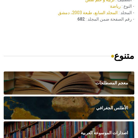
- النوع :
رياضة
- المجلد :
المجلد السابع، طبعة 2003، دمشق
- رقم الصفحة ضمن المجلد :
682
متنوع
معجم المصطلحات
الأطلس الجغرافي
اصدارات الموسوعة العربية