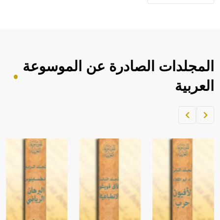
- هل تعلم أن الأبجدية الكنعانية تتألف من /22/ علامة كتابية
sign تكتب منفصلة غير متصلة، وتعتمد المبدأ الأكوروفوني،
حيث تقتصر القيمة الصوتية للعلامة الك
المجلدات الصادرة عن الموسوعة
العربية