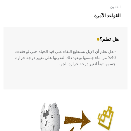
القانون
- هل تعلم أن الأبلق نوع من الفنون الهندسية التي ارتبطت
بالعمارة الإسلامية في بلاد الشام ومصر خاصة، حيث يحرص
القواعد الآمرة
المعمار على بناء مداميكه وخاصة في الواجهات
هل تعلم؟
- هل تعلم أن الإبل تستطيع البقاء على قيد الحياة حتى لو فقدت
40% من ماء جسمها ويعود ذلك لقدرتها على تغيير درجة حرارة
جسمها تبعاً لتغير درجة حرارة الجو،
- هل تعلم أن أبقراط كتب في الطب أربعة مؤلفات هي:
الحكم، الأدلة، تنظيم التغذية، ورسالته في جروح الرأس. ويعود
له الفضل بأنه حرر الطب من الدين والفلسفة.