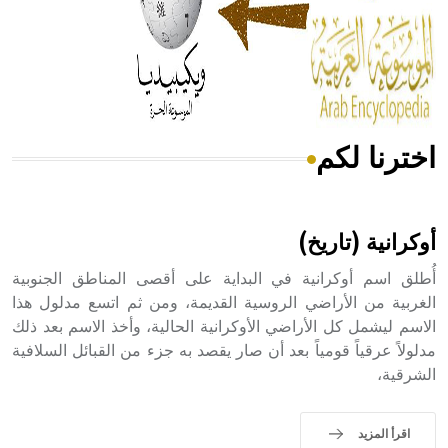
- هل تعلم أن المرجان إفراز حيواني يتكون في البحر ويتركب
من مادة كربونات الكلسيوم، وهو أحمر أو شديد الحمرة وهو
أجود أنواعه، ويمتاز بكبر الحجم ويسمى الش
اخترنا لكم
هل تعلم أن الأبسيد كلمة فرنسية اللفظ تم اعتمادها مصطلحاً
أثرياً يستخدم في العمارة عموماً وفي العمارة الدينية الخاصة
بالكنائس خصوصاً، وفي الإنكليزية أب
أوكرانية (تاريخ)
أُطلق اسم أوكرانية في البداية على أقصى المناطق الجنوبية
الغربية من الأراضي الروسية القديمة، ومن ثم اتسع مدلول هذا
الاسم ليشمل كل الأراضي الأوكرانية الحالية، وأخذ الاسم بعد ذلك
- هل تعلم أن أبجر Abgar اسم معروف جيداً يعود إلى عدد من
الملوك الذين حكموا مدينة إديسا (الرها) من أبجر الأول وحتى
مدلولاً عرقياً قومياً بعد أن صار يقصد به جزء من القبائل السلافية
التاسع، وهم ينتسبون إلى أسرة أوسروين
الشرقية،
اقرأ المزيد