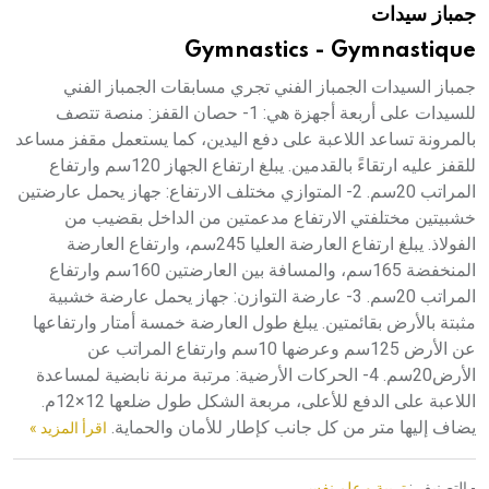
جمباز سيدات
هيئة الموسوعة العربية تطلق موسوعات جديدة في عام 2026
Gymnastics - Gymnastique
جمباز السيدات الجمباز الفني تجري مسابقات الجمباز الفني
للسيدات على أربعة أجهزة هي: 1- حصان القفز: منصة تتصف
بالمرونة تساعد اللاعبة على دفع اليدين، كما يستعمل مقفز مساعد
للقفز عليه ارتقاءً بالقدمين. يبلغ ارتفاع الجهاز 120سم وارتفاع
المراتب 20سم. 2- المتوازي مختلف الارتفاع: جهاز يحمل عارضتين
خشبيتين مختلفتي الارتفاع مدعمتين من الداخل بقضيب من
الفولاذ. يبلغ ارتفاع العارضة العليا 245سم، وارتفاع العارضة
المنخفضة 165سم، والمسافة بين العارضتين 160سم وارتفاع
المراتب 20سم. 3- عارضة التوازن: جهاز يحمل عارضة خشبية
مثبتة بالأرض بقائمتين. يبلغ طول العارضة خمسة أمتار وارتفاعها
عن الأرض 125سم وعرضها 10سم وارتفاع المراتب عن
الأرض20سم. 4- الحركات الأرضية: مرتبة مرنة نابضية لمساعدة
اللاعبة على الدفع للأعلى، مربعة الشكل طول ضلعها 12×12م.
يضاف إليها متر من كل جانب كإطار للأمان والحماية.
اقرأ المزيد »
- التصنيف :
تربية و علم نفس