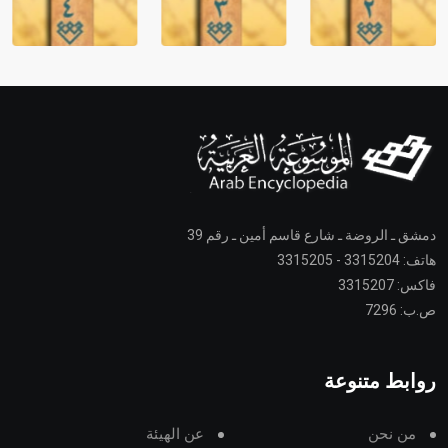
دمشق ـ الروضة ـ شارع قاسم أمين ـ رقم 39
هاتف: 3315204 - 3315205
فاكس: 3315207
ص.ب: 7296
روابط متنوعة
من نحن
عن الهيئة