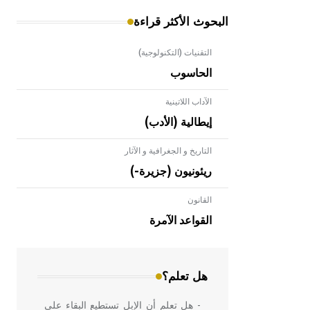
البحوث الأكثر قراءة
التقنيات (التكنولوجية)
الحاسوب
الآداب اللاتينية
إيطالية (الأدب)
التاريخ و الجغرافية و الآثار
ريئونيون (جزيرة-)
القانون
- هل تعلم أن الأبلق نوع من الفنون
الهندسية التي ارتبطت بالعمارة الإسلامية
القواعد الآمرة
في بلاد الشام ومصر خاصة، حيث يحرص
المعمار على بناء مداميكه وخاصة في
الواجهات
هل تعلم؟
- هل تعلم أن الإبل تستطيع البقاء على