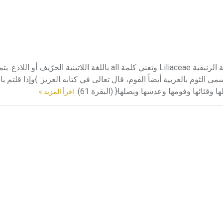
الثوم الثوم (Allium sativum) l’garlic نبات عشبي معمر يتبع الفصيلة الزنبقية Liliaceae وتعني كلمة all باللغة اللاتينية الح
ى الثوم بالعربية أيضاً الفوم، قال تعالى في كتابه العزيز: }وإذا قلتم 
قثائها وفومها وعدسها وبصلها{ (البقرة 61).
اقرأ المزيد »