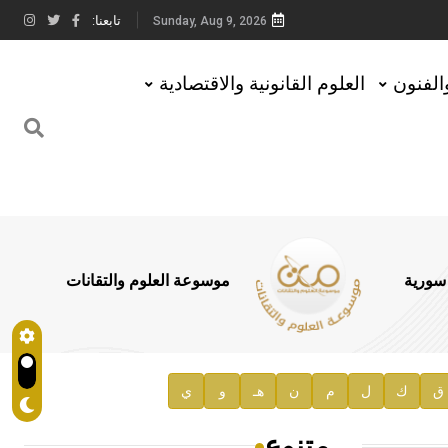
تابعنا:
Sunday, Aug 9, 2026
والفنون
العلوم القانونية والاقتصادية
 سورية
موسوعة العلوم والتقانات
ق
ك
ل
م
ن
هـ
و
ي
متنوع