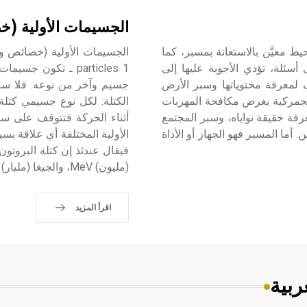
الجسيمات الأولية (
اكتشاف خصائص محيط معيَّن بالاستعانة بمسبر، كما
سئلة، تؤدي الأجوبة عليها إلى
particles 1 ـ تكون
لمعرفة محتوياتها وسبر الأرض
 الجمركية بغرض مكافحة المهربات
الكتلة: لكل نوع جسيمي كتلة
رفة حقيقة نواياه، وسبر المجتمع
أما المسبر فهو الجهاز أو الأداة
(مليون) MeV، والجيغا (مليار) GeV. والمعروف أن: (جول) .
اقرأ المزيد
ربية