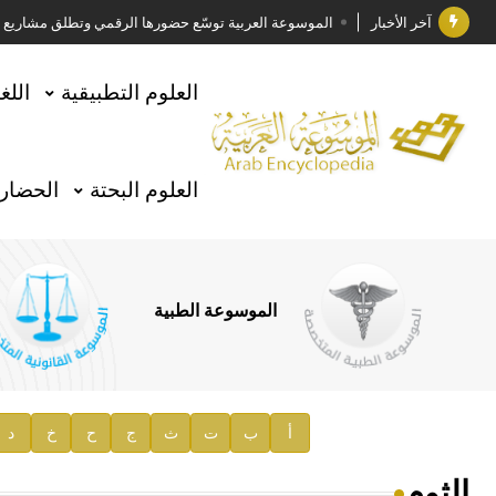
آخر الأخبار
الموسوعة العربية توسّع حضورها الرقمي وتطلق مشاريع معرف
فوز الأستاذ الدكتور وليد محمد السراقبي بجائزة كتارا ل
العلوم التطبيقية
اللغ
جائزة مجمع الملك سلمان العالمي للغة العربية 2025
الأستاذ إياد خالد الطباع مدير عام لهيئة الموسوعة العربية
العلوم البحتة
الحضارة
السيد محمد ياسين صالح وزيرا للثقافة
صدور المجلد الثامن من موسوعة الآثار في سورية
توصيات مجلس الإدارة
الموسوعة الطبية
صدور المجلد السابع من موسوعة الآثار في سورية
صدور المجلد الثامن عشر من الموسوعة الطبية
إعلان..
أ
ب
ت
ث
ج
ح
خ
د
دار الفكر الموزع الحصري لمنشورات هيئة الموسوعة العرب
الثوم