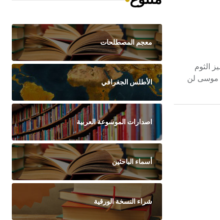
معجم المصطلحات
رّيف أو اللاذع. يتميز الثوم
يا موسى لن
الأطلس الجغرافي
اصدارات الموسوعة العربية
أسماء الباحثين
شراء النسخة الورقية