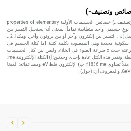
تم اعتمادها مصطلحاً أثرياً يستخدم في
خصائص وتصنيف-)
العمارة عموماً وفي العمارة الدينية
الخاصة بالكنائس خصوصاً، وفي
الجسيمات الأولية (خصائص وتصنيف ـ) خصائص الجسيمات الأولية properties of elementary
الإنكليزية أب
 جسيمات نوعٍ جسيمي واحد متطابقة تماماً، بمعنى أنه يستحيل التمييز بين
جسيم وآخر من نوعه. فلا سبيل إلى التمييز بين إلكترون وآخر أو بين بروتون وآخر، وهكذا. 2 ـ
- هل تعلم أن أبجر Abgar اسم معروف
 سكونية محددة وهي المقصودة بكلمة كتلة. أما كتلة الجسيم في
جيداً يعود إلى عدد من الملوك الذين
أثناء الحركة فتتوقف على سرعته حيث c سرعة الضوء في الخلاء. وليس بين كتل الجسيمات
حكموا مدينة إديسا (الرها) من أبجر الأول
الأولية المختلفة أي علاقة بسيطة. وتقدر هذه الكتل عادة بإحدى وحدتين: أ) الكتلة الإلكترونية me،
وحتى التاسع، وهم ينتسبون إلى أسرة
فيقال عندئذ إن كتلة البروتون مثلاً تساوي f1836 me. ب) الإلكترون فلط eV ومضاعفاته: الميغا
أوسروين
- هل تعلم أن الأبجدية الكنعانية تتألف من
/22/ علامة كتابية sign تكتب منفصلة
غير متصلة، وتعتمد المبدأ الأكوروفوني،
حيث تقتصر القيمة الصوتية للعلامة الك