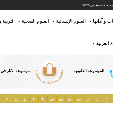
ية نوعية في 2026
تحقيق المخطوطات في العاصمة القطرية الدوحة
ات و آدابها
العلوم الإنسانية
العلوم الصحية
التربية 
 العربية
الموسوعة القانونية
موسوعة الآثار في
ذ
ر
ز
س
ش
ص
ض
ط
ظ
ع
غ
ف
ية