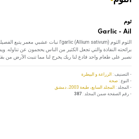
هيئة الموسوعة العربية تطلق موسوعات جديدة في عام 2026
ثوم
Garlic - Ail
برائحته النفاذة والتي تجعل الكثير من الناس يحجمون عن تناوله. ويسم
نصبر على طعام واحد فادع لنا ربك يخرج لنا مما تنبت الأرض من بقلها و
- التصنيف :
الزراعة و البيطرة
- النوع :
صحة
- المجلد :
المجلد السابع، طبعة 2003، دمشق
- رقم الصفحة ضمن المجلد :
387