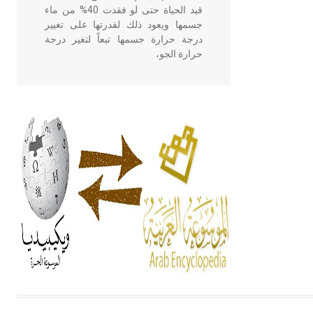
قيد الحياة حتى لو فقدت 40% من ماء
جسمها ويعود ذلك لقدرتها على تغيير
درجة حرارة جسمها تبعاً لتغير درجة
حرارة الجو،
- هل تعلم أن أبقراط كتب في الطب
أربعة مؤلفات هي: الحكم، الأدلة، تنظيم
التغذية، ورسالته في جروح الرأس.
ويعود له الفضل بأنه حرر الطب من
الدين والفلسفة.
- هل تعلم أن المرجان إفراز حيواني
يتكون في البحر ويتركب من مادة
كربونات الكلسيوم، وهو أحمر أو شديد
الحمرة وهو أجود أنواعه، ويمتاز بكبر
الحجم ويسمى الش
هل تعلم أن الأبسيد كلمة فرنسية اللفظ