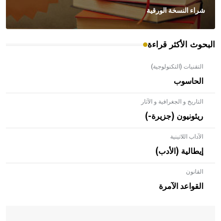
شراء النسخة الورقية
البحوث الأكثر قراءة
التقنيات (التكنولوجية)
الحاسوب
التاريخ و الجغرافية و الآثار
ريئونيون (جزيرة-)
الآداب اللاتينية
إيطالية (الأدب)
القانون
- هل تعلم أن الأبلق نوع من الفنون الهندسية التي ارتبطت
بالعمارة الإسلامية في بلاد الشام ومصر خاصة، حيث يحرص
القواعد الآمرة
المعمار على بناء مداميكه وخاصة في الواجهات