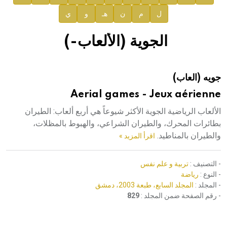
ل
م
ن
هـ
و
ي
صدور المجلد الثامن عشر من الموسوعة الطبية
إعلان..
الجوية (الألعاب-)
دار الفكر الموزع الحصري لمنشورات هيئة الموسوعة العربية
جويه (العاب)
هيئة الموسوعة العربية تطلق موسوعات جديدة في عام 2026
Aerial games - Jeux aérienne
الألعاب الرياضية الجوية الأكثر شيوعاً هي أربع ألعاب: الطيران
بطائرات المحرك، والطيران الشراعي، والهبوط بالمظلات،
والطيران بالمناطيد.
اقرأ المزيد »
- التصنيف :
تربية و علم نفس
- النوع :
رياضة
- المجلد :
المجلد السابع، طبعة 2003، دمشق
- رقم الصفحة ضمن المجلد :
829