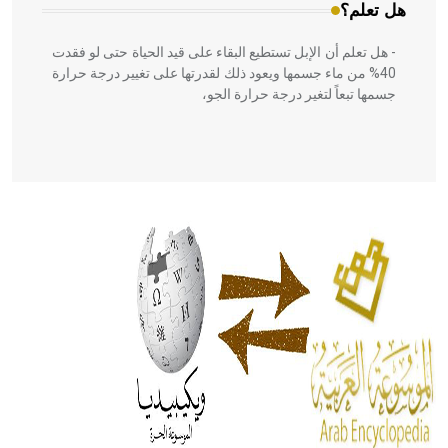
هل تعلم؟
- هل تعلم أن الإبل تستطيع البقاء على قيد الحياة حتى لو فقدت
40% من ماء جسمها ويعود ذلك لقدرتها على تغيير درجة حرارة
جسمها تبعاً لتغير درجة حرارة الجو،
- هل تعلم أن أبقراط كتب في الطب أربعة مؤلفات هي:
الحكم، الأدلة، تنظيم التغذية، ورسالته في جروح الرأس. ويعود
له الفضل بأنه حرر الطب من الدين والفلسفة.
- هل تعلم أن المرجان إفراز حيواني يتكون في البحر ويتركب
من مادة كربونات الكلسيوم، وهو أحمر أو شديد الحمرة وهو
أجود أنواعه، ويمتاز بكبر الحجم ويسمى الش