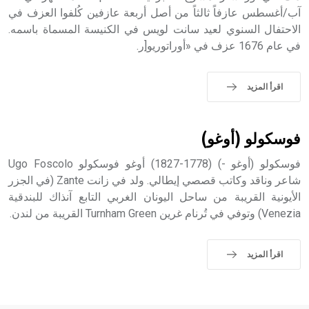
آب/أغسطس عازفاً ثالثاً من أصل أربعة عازفين كُلفوا العزف في
الاحتفال السنوي لعيد سانت لويس في الكنيسة المسماة باسمه.
في عام 1676 عزف في «أوراتوريو[ر.
اقرأ المزيد
فوسكولو (أوغو)
فوسكولو (أوغو -) (1778-1827) أوغو فوسكولو Ugo Foscolo
شاعر وناقد وكاتب قصصي إيطالي. ولد في زانت Zante (في الجزر
الأيونية القريبة من ساحل اليونان الغربي التابع آنذاك للبندقية
Venezia) وتوفي في تُرنام غرين Turnham Green القريبة من لندن.
اقرأ المزيد