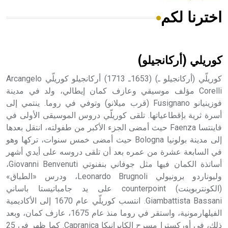
اخترنا لكم
هل تعلم أن الأبسيد كلمة فرنسية اللفظ تم اعتمادها مصطلحاً
أثرياً يستخدم في العمارة عموماً وفي العمارة الدينية الخاصة
بالكنائس خصوصاً، وفي الإنكليزية أب
كوريلي (أركانجيلو)
كوريلّي (أركانجيلو ـ) (1653ـ 1713) أركانجيلو كوريلّي Arcangelo
Corelli مؤلف موسيقي وعازف كمان إيطالي، ولد في مدينة
فوزينيانو Fusignano (قرب ميلانو) وتوفي في روما. ينتمي إلى
- هل تعلم أن أبجر Abgar اسم معروف جيداً يعود إلى عدد من
الملوك الذين حكموا مدينة إديسا (الرها) من أبجر الأول وحتى
أسرة ثرية بإقطاعياتها. تلقى كوريلّي دروس الموسيقى الأولى في
التاسع، وهم ينتسبون إلى أسرة أوسروين
فاينتسا Faenza حيث أمضى الجزء الأكبر من طفولته، انتقل بعدها
إلى مدينة بولونيا Bologna حيث أمضى خمس سنوات، تركها وهو
في السابعة عشرة من عمره بعد أن تلقى دروسه على أيدي أشهر
أساتذة الكمان فيها مثل جوفاني بنفنوتي Giovanni Benvenuti،
وليوناردو برونيولي Leonardo Brugnoli، ودرس «الطباق»
- هل تعلم أن الأبجدية الكنعانية تتألف من /22/ علامة كتابية
(الكونتربوينت) counterpoint على يد جامباتيستا باساني
sign تكتب منفصلة غير متصلة، وتعتمد المبدأ الأكوروفوني،
Giambattista Bassani. انتسب كوريلّي عام 1670 إلى الأكاديمية
حيث تقتصر القيمة الصوتية للعلامة الك
الفيلهارمونية، واستقر في روما منذ عام 1675، عازف كمان، وبعد
ذلك، في أوركسترا مسرح الكابرانيكا Capranica. كما ظهر في 25