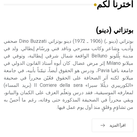
اخترنا لكم
هل تعلم أن الأبسيد كلمة فرنسية اللفظ تم اعتمادها مصطلحاً
أثرياً يستخدم في العمارة عموماً وفي العمارة الدينية الخاصة
بالكنائس خصوصاً، وفي الإنكليزية أب
بوتزاتي (دينو)
بوتزاتي (دينو ـ) (1906 ـ 1972) دينو بوتزاتي Dino Buzzati صحفي
وأديب وشاعر وكاتب مسرحي وناقد فني ورسّام إيطالي. ولد في
مدينة بِلّلونو Belluno الواقعة شمال شرقي إيطالية، وتوفي في
- هل تعلم أن أبجر Abgar اسم معروف جيداً يعود إلى عدد من
الملوك الذين حكموا مدينة إديسا (الرها) من أبجر الأول وحتى
ميلانو Milano إثر مرض عضال. كان أبوه أستاذ القانون الدولي في
التاسع، وهم ينتسبون إلى أسرة أوسروين
جامعة بافيا Pavia، ودرس هو الحقوق أيضاً، تيمّناً بأبيه، في جامعة
ميلانو. لكنه آثر الصحافة على الحقوق فعُيّن محرراً في صحيفة
«الكورييري ديلّلا سيرا» Il Corriere della sera (بريد المساء)
لمعارفه الموسيقية، فقد درس وتعلّم العزف على الكمان والبيانو،
وبقي محرراً في الصحيفة المذكورة حتى وفاته، رغم ما أحسّ به
- هل تعلم أن الأبجدية الكنعانية تتألف من /22/ علامة كتابية
من تشاؤمٍ وقلقٍ منذ أول يوم عمل فيها.
sign تكتب منفصلة غير متصلة، وتعتمد المبدأ الأكوروفوني،
حيث تقتصر القيمة الصوتية للعلامة الك
اقرأ المزيد