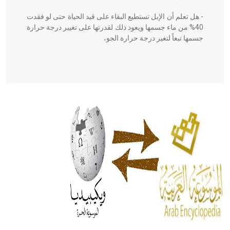
- هل تعلم أن الإبل تستطيع البقاء على قيد الحياة حتى لو فقدت
40% من ماء جسمها ويعود ذلك لقدرتها على تغيير درجة حرارة
جسمها تبعاً لتغير درجة حرارة الجو،
- هل تعلم أن أبقراط كتب في الطب أربعة مؤلفات هي:
الحكم، الأدلة، تنظيم التغذية، ورسالته في جروح الرأس. ويعود
له الفضل بأنه حرر الطب من الدين والفلسفة.
- هل تعلم أن المرجان إفراز حيواني يتكون في البحر ويتركب
من مادة كربونات الكلسيوم، وهو أحمر أو شديد الحمرة وهو
أجود أنواعه، ويمتاز بكبر الحجم ويسمى الش