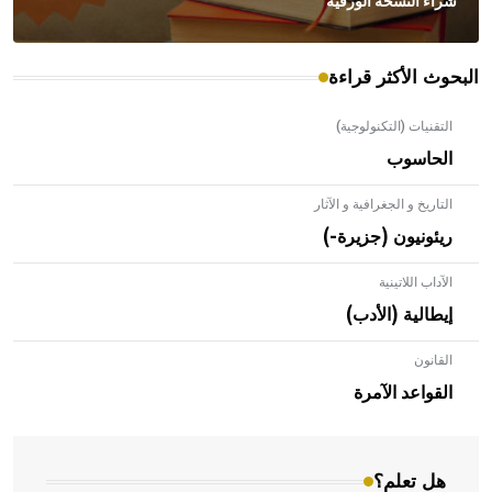
شراء النسخة الورقية
البحوث الأكثر قراءة
التقنيات (التكنولوجية)
الحاسوب
التاريخ و الجغرافية و الآثار
ريئونيون (جزيرة-)
الآداب اللاتينية
إيطالية (الأدب)
القانون
- هل تعلم أن الأبلق نوع من الفنون الهندسية التي ارتبطت
بالعمارة الإسلامية في بلاد الشام ومصر خاصة، حيث يحرص
القواعد الآمرة
المعمار على بناء مداميكه وخاصة في الواجهات
هل تعلم؟