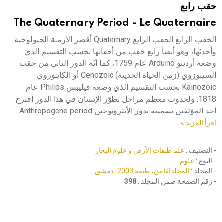
حقب رابع
هيئة الموسوعة العربية تطلق موسوعات جديدة في عام 2026
The Quaternary Period - Le Quaternaire
الحقب الرابع الحقب الرابع Quaternary أقصر الأزمنة الجيولوجية
وأحدثها، وهو أيضاً رابع حقب من أحقابها بحسب التقسيم الذي
وضعه أردينو Arduino عام 1759، كما أنّه الدور الثاني من حقب
السينوزوي (زمن الحياة الحديثة) Cenozoic أو الكاينوزوي
Kainozoic بحسب التقسيم الذي وضعه فيليبس Philips عام
1818. ولحدوث معظم مراحل تطوّر الإنسان في هذا الدور اقترح
أحد المؤلفين تسميته بدور الأنتروبوجين Anthropogene period.
اقرأ المزيد »
- التصنيف :
علم طبقات الأرض و علوم البحار
- النوع :
علوم
- المجلد :
المجلدالثامن، طبعة 2003، دمشق
- رقم الصفحة ضمن المجلد :
398