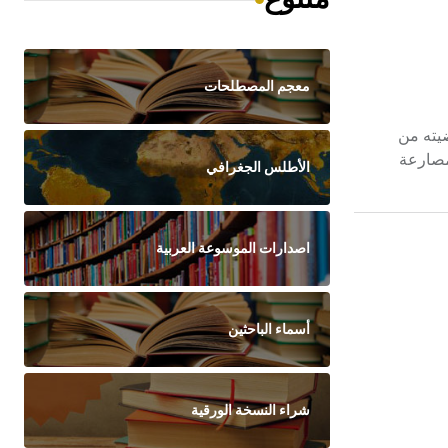
معجم المصطلحات
 مسافة 12-23م خلف المرمى، أرضيته من
لمصارعة
الأطلس الجغرافي
اصدارات الموسوعة العربية
أسماء الباحثين
شراء النسخة الورقية