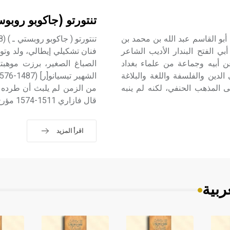
تنتورتو (جاكوبو روبو
 (عبد الله بن محمد ـ) (410 ـ 485هـ/1020 ـ 1092م) أبو القاسم عبد الله بن محمد بن
ي الفتح البندار الأديب الشاعر
فنان تشكيلي إيطالي، ولد وتوف
ن أبيه وجماعة من علماء بغداد
الصباغ الصغير، برزت موهبته
دين والفلسفة واللغة والبلاغة
 المذهب الحنفي، لكنه لم ينبه
من الزمن لم يلبث أن طرده م
قال فازاري 1511-1574 مؤرخ عصر النهضة الإيطالي) فاعتمد على نفسه،
اقرأ المزيد
ربية