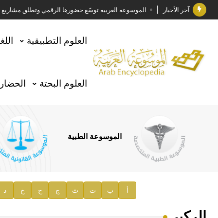
آخر الأخبار
الموسوعة العربية توسّع حضورها الرقمي وتطلق مشاريع معرف
فوز الأستاذ الدكتور وليد محمد السراقبي بجائزة كتارا ل
العلوم التطبيقية
اللغ
جائزة مجمع الملك سلمان العالمي للغة العربية 2025
الأستاذ إياد خالد الطباع مدير عام لهيئة الموسوعة العربية
العلوم البحتة
الحضارة
السيد محمد ياسين صالح وزيرا للثقافة
صدور المجلد الثامن من موسوعة الآثار في سورية
توصيات مجلس الإدارة
الموسوعة الطبية
صدور المجلد السابع من موسوعة الآثار في سورية
صدور المجلد الثامن عشر من الموسوعة الطبية
إعلان..
أ
ب
ت
ث
ج
ح
خ
د
دار الفكر الموزع الحصري لمنشورات هيئة الموسوعة العرب
الركبي