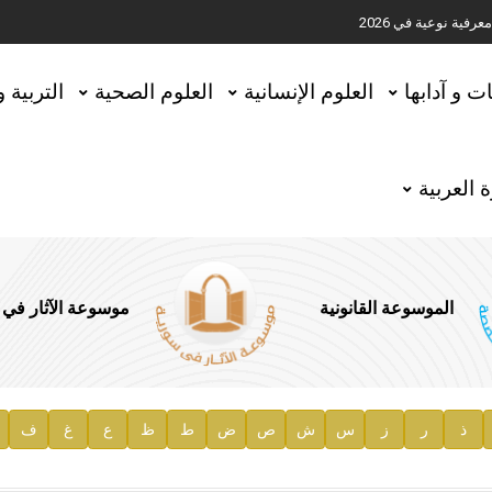
ية نوعية في 2026
تحقيق المخطوطات في العاصمة القطرية الدوحة
ات و آدابها
العلوم الإنسانية
العلوم الصحية
التربية 
 العربية
الموسوعة القانونية
موسوعة الآثار في
ذ
ر
ز
س
ش
ص
ض
ط
ظ
ع
غ
ف
ية