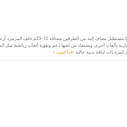
الركبي الرَّكبي Rugby رياضة متطورة من كرة القدم القديمة، ملعبها مستطيل يضاف إليه من الطرفين
قارنة بألعاب أخرى. ويستفاد من لعبها دعم وتقوية ألعاب رياضية مثل ا
كبيرة ذات لياقة بدنية عالية.
اقرأ المزيد »