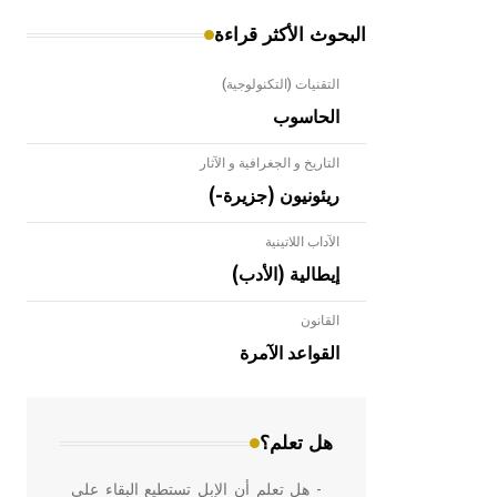
البحوث الأكثر قراءة
التقنيات (التكنولوجية)
الحاسوب
التاريخ و الجغرافية و الآثار
ريئونيون (جزيرة-)
الآداب اللاتينية
إيطالية (الأدب)
القانون
- هل تعلم أن الأبلق نوع من الفنون
الهندسية التي ارتبطت بالعمارة الإسلامية
القواعد الآمرة
في بلاد الشام ومصر خاصة، حيث يحرص
المعمار على بناء مداميكه وخاصة في
الواجهات
هل تعلم؟
- هل تعلم أن الإبل تستطيع البقاء على