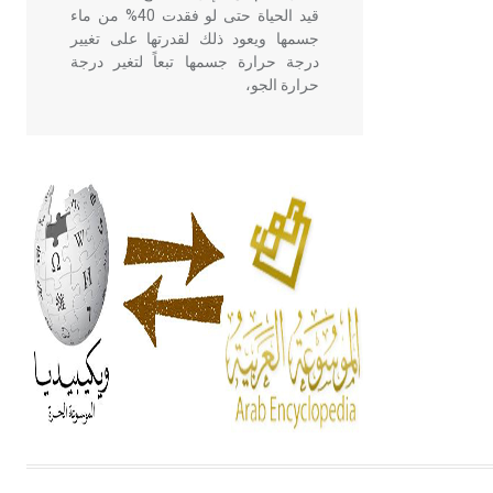
قيد الحياة حتى لو فقدت 40% من ماء
جسمها ويعود ذلك لقدرتها على تغيير
درجة حرارة جسمها تبعاً لتغير درجة
حرارة الجو،
- هل تعلم أن أبقراط كتب في الطب
أربعة مؤلفات هي: الحكم، الأدلة، تنظيم
التغذية، ورسالته في جروح الرأس.
ويعود له الفضل بأنه حرر الطب من
الدين والفلسفة.
- هل تعلم أن المرجان إفراز حيواني
يتكون في البحر ويتركب من مادة
كربونات الكلسيوم، وهو أحمر أو شديد
الحمرة وهو أجود أنواعه، ويمتاز بكبر
الحجم ويسمى الش
هل تعلم أن الأبسيد كلمة فرنسية اللفظ