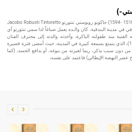
تم اعتمادها مصطلحاً أثرياً يستخدم في
ستي-)
العمارة عموماً وفي العمارة الدينية
الخاصة بالكنائس خصوصاً، وفي
تنتورتو ( جاكوبو روبستي ـ ) (1518 -1594) جاكوبو روبوستي تنتورتو Jacobo Robusti Tintoretto
الإنكليزية أب
ي في مدينة البندقية، كان والـده يعمل صباغاً لذا سمي تنتورتو أي
 الفنية منذ طفولته الباكرة، وأخذته والدته إلى محترف الفنان
- هل تعلم أن أبجر Abgar اسم معروف
الشهير تيسيانو[ر] (1487-1576)، الذي يتمتع بسمعة كبيرة في المدينة، حيث أمضى فترة قصيرة
جيداً يعود إلى عدد من الملوك الذين
ن دون سبب يذكر، ربما لغيرته من نبوغه، أو بدافع الحسد، (كما
حكموا مدينة إديسا (الرها) من أبجر الأول
وحتى التاسع، وهم ينتسبون إلى أسرة
أوسروين
- هل تعلم أن الأبجدية الكنعانية تتألف من
/22/ علامة كتابية sign تكتب منفصلة
غير متصلة، وتعتمد المبدأ الأكوروفوني،
حيث تقتصر القيمة الصوتية للعلامة الك