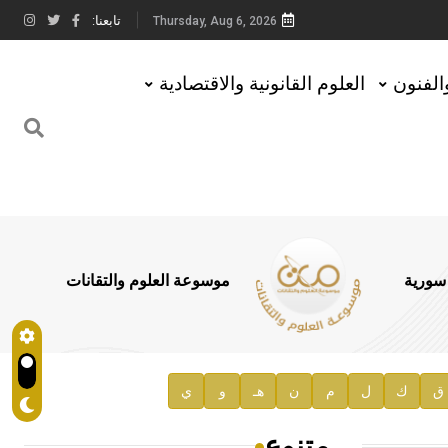
تابعنا:
Thursday, Aug 6, 2026
والفنون
العلوم القانونية والاقتصادية
 سورية
موسوعة العلوم والتقانات
ق
ك
ل
م
ن
هـ
و
ي
متنوع