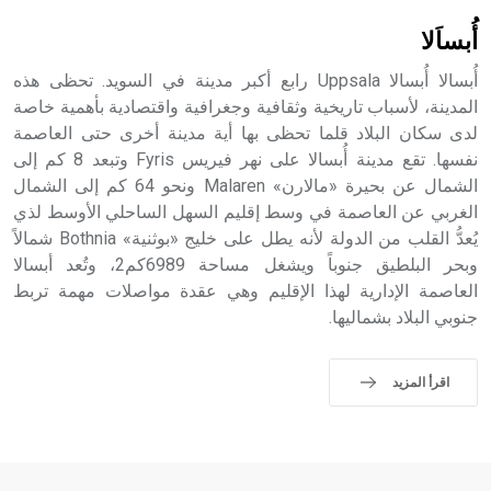
حيث تقتصر القيمة الصوتية للعلامة الك
أُبساَلا
أُبسالا أُبسالا Uppsala رابع أكبر مدينة في السويد. تحظى هذه
المدينة، لأسباب تاريخية وثقافية وجغرافية واقتصادية بأهمية خاصة
لدى سكان البلاد قلما تحظى بها أية مدينة أخرى حتى العاصمة
نفسها. تقع مدينة أُبسالا على نهر فيريس Fyris وتبعد 8 كم إلى
الشمال عن بحيرة «مالارن» Malaren ونحو 64 كم إلى الشمال
الغربي عن العاصمة في وسط إقليم السهل الساحلي الأوسط لذي
يُعدُّ القلب من الدولة لأنه يطل على خليج «بوثنية» Bothnia شمالاً
وبحر البلطيق جنوباً ويشغل مساحة 6989كم2، وتُعد أبسالا
العاصمة الإدارية لهذا الإقليم وهي عقدة مواصلات مهمة تربط
جنوبي البلاد بشماليها.
اقرأ المزيد