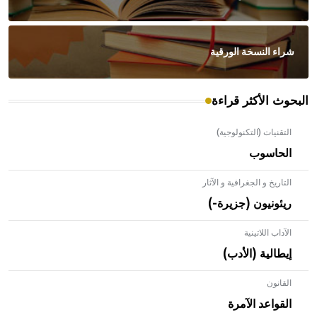
شراء النسخة الورقية
البحوث الأكثر قراءة
التقنيات (التكنولوجية)
الحاسوب
التاريخ و الجغرافية و الآثار
ريئونيون (جزيرة-)
الآداب اللاتينية
إيطالية (الأدب)
القانون
- هل تعلم أن الأبلق نوع من الفنون الهندسية التي ارتبطت
بالعمارة الإسلامية في بلاد الشام ومصر خاصة، حيث يحرص
القواعد الآمرة
المعمار على بناء مداميكه وخاصة في الواجهات