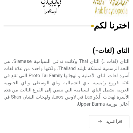
اخترنا لكم
هل تعلم أن الأبسيد كلمة فرنسية اللفظ تم اعتمادها مصطلحاً
أثرياً يستخدم في العمارة عموماً وفي العمارة الدينية الخاصة
بالكنائس خصوصاً، وفي الإنكليزية أب
التاي (لغات-)
التاي (لغات ـ) التاي Thai وكانت تدعى السيامية Siamese، هي
اللغة الرسمية لمملكة تايلند Thailand، ولكنها واحدة من عدّة لغات
أسرة لغات التاي الأصلية و لهجاتها Proto Tai Family التي تقع في
- هل تعلم أن أبجر Abgar اسم معروف جيداً يعود إلى عدد من
الملوك الذين حكموا مدينة إديسا (الرها) من أبجر الأول وحتى
ثلاثة فروع رئيسية: تاي الشمالية وتاي الوسطى وتاي الجنوبية
التاسع، وهم ينتسبون إلى أسرة أوسروين
الغربية. تشمل التاي السيامية التي تنتمي إلى الفرع الثالث من هذه
الأسرة لهجات الّلاو Lao في لاوس Laos، ولهجات الشان Shan في
أعالي بورمة Upper Burma،
- هل تعلم أن الأبجدية الكنعانية تتألف من /22/ علامة كتابية
اقرأ المزيد
sign تكتب منفصلة غير متصلة، وتعتمد المبدأ الأكوروفوني،