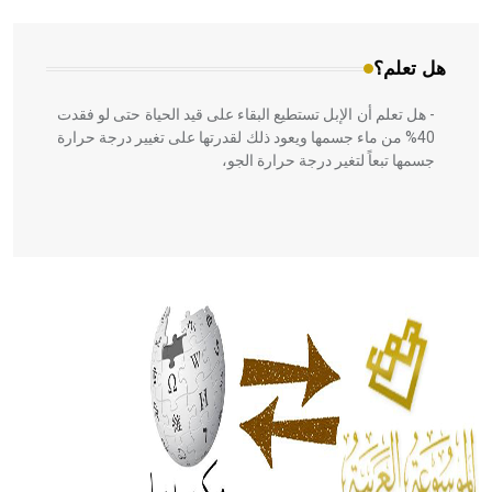
هل تعلم؟
- هل تعلم أن الإبل تستطيع البقاء على قيد الحياة حتى لو فقدت
40% من ماء جسمها ويعود ذلك لقدرتها على تغيير درجة حرارة
جسمها تبعاً لتغير درجة حرارة الجو،
- هل تعلم أن أبقراط كتب في الطب أربعة مؤلفات هي:
الحكم، الأدلة، تنظيم التغذية، ورسالته في جروح الرأس. ويعود
له الفضل بأنه حرر الطب من الدين والفلسفة.
- هل تعلم أن المرجان إفراز حيواني يتكون في البحر ويتركب
من مادة كربونات الكلسيوم، وهو أحمر أو شديد الحمرة وهو
أجود أنواعه، ويمتاز بكبر الحجم ويسمى الش