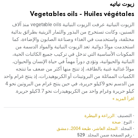
زيوت نباتيه
هيئة الموسوعة العربية تطلق موسوعات جديدة في عام 2026
Vegetables oils - Huiles végétales
الزيوت النباتية عرفت الزيوت النباتية vegetable oils منذ آلاف
السنين، وكانت تستخرج من البذور والثمار الزيتية بطرائق بدائية
مختلفة، واستخدمت في الغذاء وصناعة الصابون والإضاءة، كما
استخدمت موادَّ دوائية. تعد الزيوت النباتية والمواد الدسمة من
المكونات الأساسية التي تدخل في تركيب جميع الكائنات الحية،
النباتية والحيوانية، وتؤدي دوراً مهماً في حياة الإنسان والحيوان،
موادَّ غذائية غنية بالطاقة، إذ تنتج منها أكثر من ضعف ما تنتجه
الكميات المماثلة من البروتينات أو الكربوهيدرات، إذ ينتج غرام واحد
من الدسم نحو 9كيلو حريرة، في حين ينتج غرام من البروتين نحو 4
كيلو حريرة وغرام واحد من الكربوهيدرات نحو 3.7كيلو حريرة.
اقرأ المزيد »
- التصنيف :
الزراعة و البيطرة
- النوع :
صحة
- المجلد :
المجلد العاشر، طبعة 2004، دمشق
- رقم الصفحة ضمن المجلد :
529