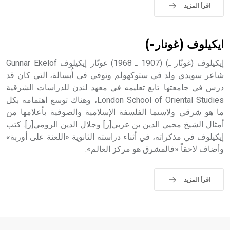
اقرأ المزيد
ايكيلوف (غونار-)
إيكيلوف (غونّار ـ) (1907 ـ 1968) غونّار إيكيلوف Gunnar Ekelof
شاعر سويدي ولد في ستوكهولم وتوفي في أُبسالة، التي كان قد
درس في جامعتها. تابع تعليمه في معهد لندن للدراسات الشرقية
London School of Oriental Studies، وهناك توسع اهتمامه بكل
ما هو شرقي ولاسيما الفلسفة الإسلامية والصوفية بأعلامها من
أمثال الشيخ محيي الدين بن عربي[ر] وجلال الدين الرومي[ر]. كتب
إيكيلوف في مذكراته، في أثناء دراسته الثانوية «اللعنة على أوربة»
وأضاف لاحقاً «فالمشرق هو مركز العالم».
اقرأ المزيد