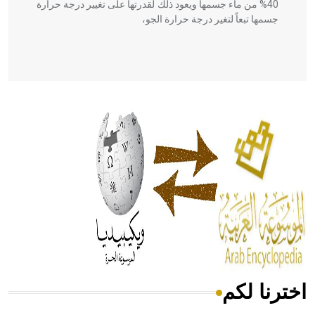
40% من ماء جسمها ويعود ذلك لقدرتها على تغيير درجة حرارة
جسمها تبعاً لتغير درجة حرارة الجو،
- هل تعلم أن أبقراط كتب في الطب أربعة مؤلفات هي:
الحكم، الأدلة، تنظيم التغذية، ورسالته في جروح الرأس. ويعود
له الفضل بأنه حرر الطب من الدين والفلسفة.
- هل تعلم أن المرجان إفراز حيواني يتكون في البحر ويتركب
من مادة كربونات الكلسيوم، وهو أحمر أو شديد الحمرة وهو
أجود أنواعه، ويمتاز بكبر الحجم ويسمى الش
اخترنا لكم
هل تعلم أن الأبسيد كلمة فرنسية اللفظ تم اعتمادها مصطلحاً