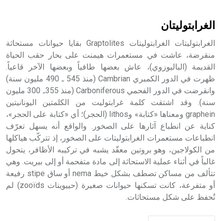
أثرياً يستخدم في العمارة عموماً وفي العمارة الدينية الخاصة
بالكنائس خصوصاً، وفي الإنكليزية أب
الغرابتوليتان
الغرابتوليتات الغرابتوليتات Graptolites بقايا حيوانات مستحاثة
منقرضة، عاشت في مستعمرات هيمنت على بحار حقب الحياة
القديمة (الباليوزوي)، عاش بعضها طافياً وبعضها الآخر قاعياً.
- هل تعلم أن أبجر Abgar اسم معروف جيداً يعود إلى عدد من
الملوك الذين حكموا مدينة إديسا (الرها) من أبجر الأول وحتى
ظهرت في الدور الكمبري Cambrian (منذ 545 ـ 490 مليون سنة)
التاسع، وهم ينتسبون إلى أسرة أوسروين
وانقرضت في الدور الفحمي Carboniferous (منذ 355ـ 300 مليون
سنة). وقد اشتقت كلمة غرابتوليت من الكلمتين اليونانيتين
graphein ومعناها «كتابة» وlithos (الحجر)؛ أي «كتابة على الحجر»،
كناية عن انطباع آثارها على الصخور. والواقع أنه يسهل تعرّف
انطباعات مستعمرات الغرابتوليتات على الصخور، إذ تتركّب هياكلها
- هل تعلم أن الأبجدية الكنعانية تتألف من /22/ علامة كتابية
من الكولاجين، وهو بروتين معقّد يشبه في تركيبه الأظافر، يتحول
sign تكتب منفصلة غير متصلة، وتعتمد المبدأ الأكوروفوني،
غالباً في أثناء عملية الاستحاثة إلى مادة متفحمة أو إلى بيريت. وهي
حيث تقتصر القيمة الصوتية للعلامة الك
تتألف من مساكن تصطف بشكل خيط nema أو ساق stipe رفيعة
أو متفرعة، كانت تسكنها حيوانات صغيرة (حييوينات zooïds) لم
تُحفظ على شكل مستحاثات.