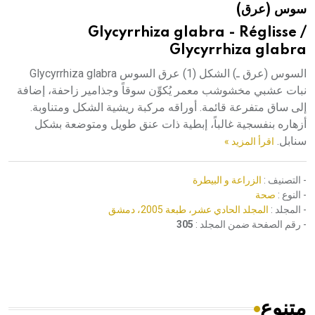
سوس (عرق)
هيئة الموسوعة العربية تطلق موسوعات جديدة في عام 2026
Glycyrrhiza glabra - Réglisse /
Glycyrrhiza glabra
السوس (عرق ـ) الشكل (1) عرق السوس Glycyrrhiza glabra
نبات عشبي مخشوشب معمر يُكوِّن سوقاً وجذامير زاحفة، إضافة
إلى ساق متفرعة قائمة. أوراقه مركبة ريشية الشكل ومتناوبة.
أزهاره بنفسجية غالباً، إبطية ذات عنق طويل ومتوضعة بشكل
سنابل.
اقرأ المزيد »
- التصنيف :
الزراعة و البيطرة
- النوع :
صحة
- المجلد :
المجلد الحادي عشر، طبعة 2005، دمشق
- رقم الصفحة ضمن المجلد :
305
متنوع