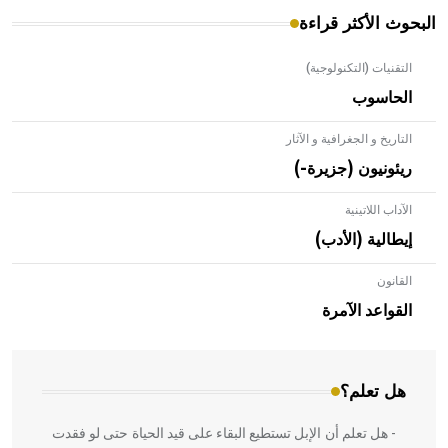
البحوث الأكثر قراءة
التقنيات (التكنولوجية)
الحاسوب
التاريخ و الجغرافية و الآثار
ريئونيون (جزيرة-)
الآداب اللاتينية
إيطالية (الأدب)
القانون
- هل تعلم أن الأبلق نوع من الفنون الهندسية التي ارتبطت
بالعمارة الإسلامية في بلاد الشام ومصر خاصة، حيث يحرص
القواعد الآمرة
المعمار على بناء مداميكه وخاصة في الواجهات
هل تعلم؟
- هل تعلم أن الإبل تستطيع البقاء على قيد الحياة حتى لو فقدت