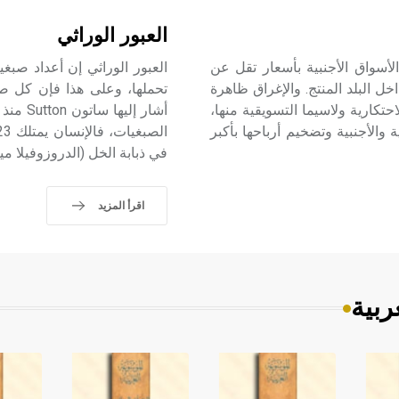
العبور الوراثي
لسلع في الأسواق الأجنبية بأسعار تقل عن
خل البلد المنتج. والإغراق ظاهرة
تحملها، وعلى هذا فإن كل ص
تكارية ولاسيما التسويقية منها،
والأجنبية وتضخيم أرباحها بأكبر
في ذبابة الخل (الدروزوفيلا ميلانوغاستر a melanogaster
اقرأ المزيد
ربية