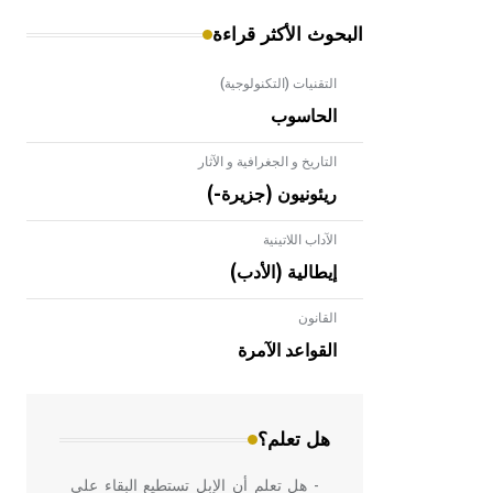
البحوث الأكثر قراءة
التقنيات (التكنولوجية)
الحاسوب
التاريخ و الجغرافية و الآثار
ريئونيون (جزيرة-)
الآداب اللاتينية
إيطالية (الأدب)
القانون
- هل تعلم أن الأبلق نوع من الفنون
الهندسية التي ارتبطت بالعمارة الإسلامية
القواعد الآمرة
في بلاد الشام ومصر خاصة، حيث يحرص
المعمار على بناء مداميكه وخاصة في
الواجهات
هل تعلم؟
- هل تعلم أن الإبل تستطيع البقاء على