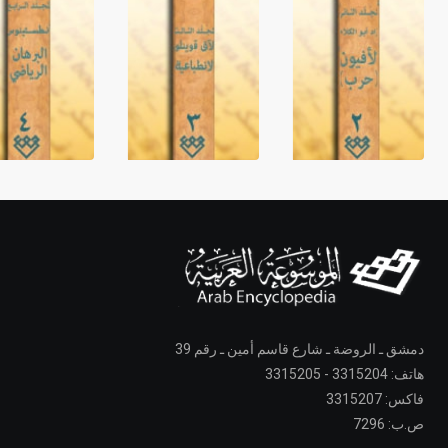
دمشق ـ الروضة ـ شارع قاسم أمين ـ رقم 39
هاتف: 3315204 - 3315205
فاكس: 3315207
ص.ب: 7296