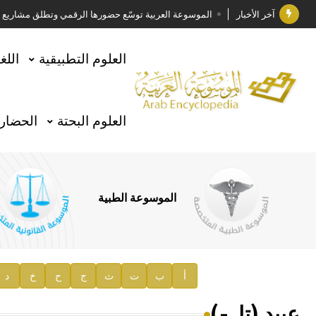
آخر الأخبار
الموسوعة العربية توسّع حضورها الرقمي وتطلق مشاريع معرف
فوز الأستاذ الدكتور وليد محمد السراقبي بجائزة كتارا ل
العلوم التطبيقية
اللغ
جائزة مجمع الملك سلمان العالمي للغة العربية 2025
الأستاذ إياد خالد الطباع مدير عام لهيئة الموسوعة العربية
العلوم البحتة
الحضارة
السيد محمد ياسين صالح وزيرا للثقافة
صدور المجلد الثامن من موسوعة الآثار في سورية
توصيات مجلس الإدارة
الموسوعة الطبية
صدور المجلد السابع من موسوعة الآثار في سورية
صدور المجلد الثامن عشر من الموسوعة الطبية
إعلان..
أ
ب
ت
ث
ج
ح
خ
د
دار الفكر الموزع الحصري لمنشورات هيئة الموسوعة العرب
عبيد (تل-)