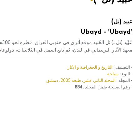
هيئة الموسوعة العربية تطلق موسوعات جديدة في عام 2026
عبيد (تل)
’Ubayd - ’Ubayd
معهد الآثار البريطاني في لندن، ثم تابع العمل في الثلاثينات، دولوغاس P.H.Delougaz ولويد ioyd
- التصنيف :
التاريخ و الجغرافية و الآثار
- النوع :
سياحة
- المجلد :
المجلد الثاني عشر، طبعة 2005، دمشق
- رقم الصفحة ضمن المجلد :
884