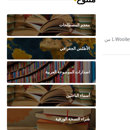
معجم المصطلحات
عُبِّيد (تل ـ) تل العُبيد موقع أثري في جنوبي العراق، قطره نحو 300م، بُدئ التنقيب فيه منذ العشرينات من قبل هال H.R.Hall، وبعده وولي L.Woolley من
الأطلس الجغرافي
اصدارات الموسوعة العربية
أسماء الباحثين
شراء النسخة الورقية