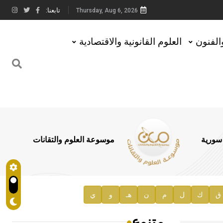
تابعنا:
Thursday, Aug 6, 2026
والفنون
العلوم القانونية والاقتصادية
 سورية
موسوعة العلوم والتقانات
ق
ك
ل
م
ن
هـ
و
ي
متنوع