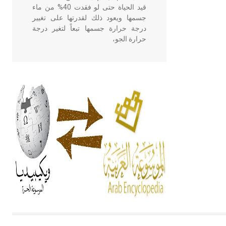
قيد الحياة حتى لو فقدت 40% من ماء
جسمها ويعود ذلك لقدرتها على تغيير
درجة حرارة جسمها تبعاً لتغير درجة
حرارة الجو،
- هل تعلم أن أبقراط كتب في الطب
أربعة مؤلفات هي: الحكم، الأدلة، تنظيم
التغذية، ورسالته في جروح الرأس.
ويعود له الفضل بأنه حرر الطب من
الدين والفلسفة.
- هل تعلم أن المرجان إفراز حيواني
يتكون في البحر ويتركب من مادة
كربونات الكلسيوم، وهو أحمر أو شديد
الحمرة وهو أجود أنواعه، ويمتاز بكبر
الحجم ويسمى الش
هل تعلم أن الأبسيد كلمة فرنسية اللفظ