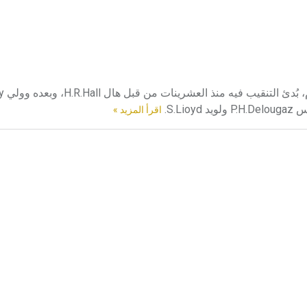
S.L.
اقرأ المزيد »