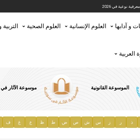
ية نوعية في 2026
تحقيق المخطوطات في العاصمة القطرية الدوحة
ات و آدابها
العلوم الإنسانية
العلوم الصحية
التربية 
 العربية
الموسوعة القانونية
موسوعة الآثار في
ذ
ر
ز
س
ش
ص
ض
ط
ظ
ع
غ
ف
ية