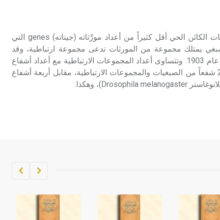
تم اعتمادها مصطلحاً أثرياً يستخدم في
العمارة عموماً وفي العمارة الدينية
الخاصة بالكنائس خصوصاً، وفي
العبور الوراثي إن أعداد صبغيات الكائن الحي أقل كثيراً من أعداد مورِّثاته (جيناته) genes التي
الإنكليزية أب
بغي يمتلك مجموعة من المورثات تدعى مجموعة ارتباطية، وقد
أشار إليها ساتون Sutton منذ عام 1903. وتتساوى أعداد المجموعات الارتباطية مع أعداد أشفاع
- هل تعلم أن أبجر Abgar اسم معروف
الصبغيات، فالإنسان يمتلك 23 شفعاً من الصبغيات والمجموعات الارتباطية، مقابل أربعة أشفاع
جيداً يعود إلى عدد من الملوك الذين
Drosophil)، وهكذا.
حكموا مدينة إديسا (الرها) من أبجر الأول
وحتى التاسع، وهم ينتسبون إلى أسرة
أوسروين
- هل تعلم أن الأبجدية الكنعانية تتألف من
/22/ علامة كتابية sign تكتب منفصلة
غير متصلة، وتعتمد المبدأ الأكوروفوني،
حيث تقتصر القيمة الصوتية للعلامة الك