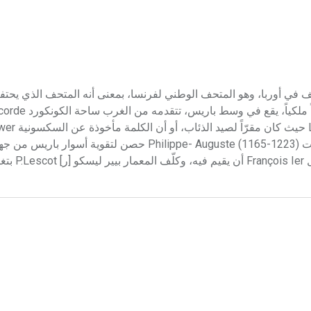
لوڤر Le Louvre في باريس أقدم متحف في أوربا، وهو المتحف الوطني لفرنسا، بمعنى أنه المتحف الذي
منيع). أنشئ في ذلك المكان عام 1190 في عهد الملك فيليب أوغست Philippe- Auguste (1165-1223) حصن ل
صار المكان مكتبة للملك. وفي العام 1546