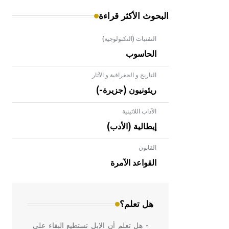
البحوث الأكثر قراءة
التقنيات (التكنولوجية)
الحاسوب
التاريخ و الجغرافية و الآثار
ريئونيون (جزيرة-)
الآداب اللاتينية
إيطالية (الأدب)
القانون
- هل تعلم أن الأبلق نوع من الفنون
الهندسية التي ارتبطت بالعمارة الإسلامية
القواعد الآمرة
في بلاد الشام ومصر خاصة، حيث يحرص
المعمار على بناء مداميكه وخاصة في
الواجهات
هل تعلم؟
- هل تعلم أن الإبل تستطيع البقاء على