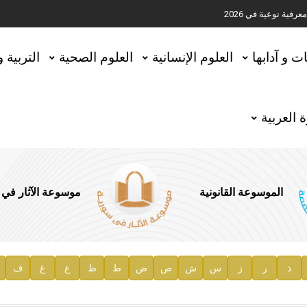
ية نوعية في 2026
تحقيق المخطوطات في العاصمة القطرية الدوحة
ات و آدابها
العلوم الإنسانية
العلوم الصحية
التربية 
 العربية
الموسوعة القانونية
موسوعة الآثار في
ذ
ر
ز
س
ش
ص
ض
ط
ظ
ع
غ
ف
ية