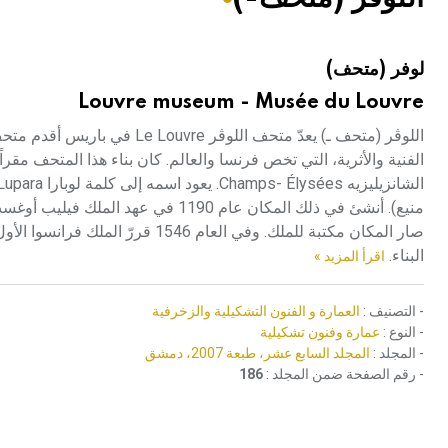
هيئة الموسوعة العربية تطلق موسوعات جديدة في عام 2026
لوفر (متحف)
Louvre museum - Musée du Louvre
اللوڤر (متحف ـ) يعدّ متحف ال
البناء.
اقرأ المزيد »
- التصنيف :
العمارة و الفنون التشكيلية والزخرفية
- النوع :
عمارة وفنون تشكيلية
- المجلد :
المجلد السابع عشر، طبعة 2007، دمشق
- رقم الصفحة ضمن المجلد :
186