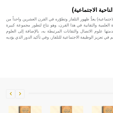
تم اعتمادها مصطلحاً أثرياً يستخدم في
لناحية الاجتماعية)
العمارة عموماً وفي العمارة الدينية
الخاصة بالكنائس خصوصاً، وفي
الاجتماعية) يعدُّ ظهور التلفاز وتطوّره في القرن العشرين واحداً من
الإنكليزية أب
 العلمية والتقانية في هذا القرن، وهو نتاج لتطور مجموعة كبيرة
تها علوم الاتصال والتقانات المرتبطة به، بالإضافة إلى العلوم
- هل تعلم أن أبجر Abgar اسم معروف
 في تعزيز الوظيفة الاجتماعية للتلفاز، وفي تأكيد الدور الذي يؤديه
جيداً يعود إلى عدد من الملوك الذين
حكموا مدينة إديسا (الرها) من أبجر الأول
وحتى التاسع، وهم ينتسبون إلى أسرة
أوسروين
- هل تعلم أن الأبجدية الكنعانية تتألف من
/22/ علامة كتابية sign تكتب منفصلة
غير متصلة، وتعتمد المبدأ الأكوروفوني،
حيث تقتصر القيمة الصوتية للعلامة الك