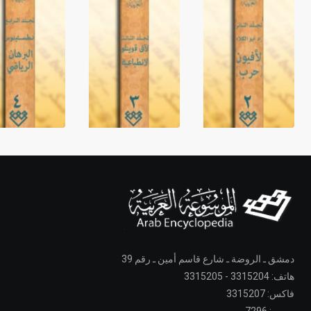
دمشق ـ الروضة ـ شارع قاسم أمين ـ رقم 39
هاتف: 3315204 - 3315205
فاكس: 3315207