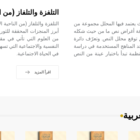
التلفزة والتلفاز (من ا
مضمون content analysis طريقة بحث يعتمد فيها المحلل مجموعة من
التلفزة والتلفاز (من الناحية 
عرفة أغراض نص ما من حيث شكله
أبرز المنجزات المحققة للثورة
 توقع محلل النص. وتعرّف دائرة
من العلوم التي تأتي في مقدم
حد المناهج المستخدمة في دراسة
النفسية والاجتماعية التي تسهم
مة تبدأ باختيار عينة من النص
في الحياة الاجتماعية.
اقرأ المزيد
ربية