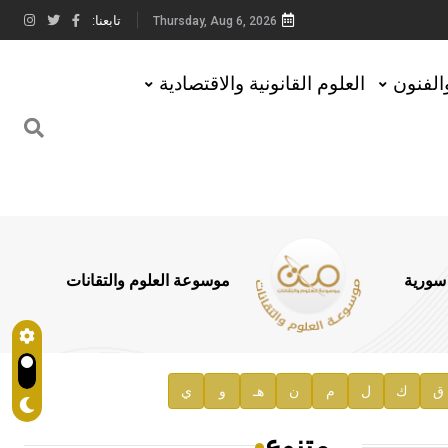
تابعنا:
Thursday, Aug 6, 2026
والفنون
العلوم القانونية والاقتصادية
 سورية
موسوعة العلوم والتقانات
ق
ك
ل
م
ن
هـ
و
ي
متنوع