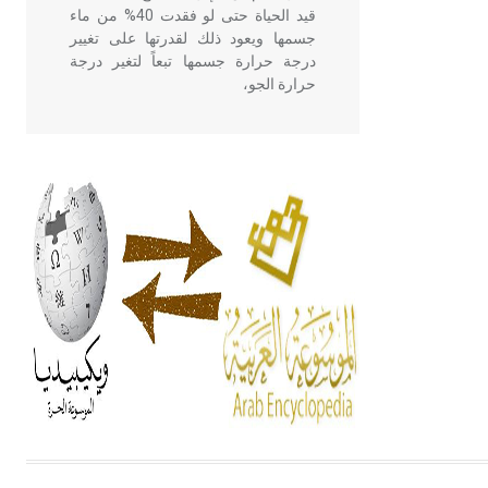
قيد الحياة حتى لو فقدت 40% من ماء
جسمها ويعود ذلك لقدرتها على تغيير
درجة حرارة جسمها تبعاً لتغير درجة
حرارة الجو،
- هل تعلم أن أبقراط كتب في الطب
أربعة مؤلفات هي: الحكم، الأدلة، تنظيم
التغذية، ورسالته في جروح الرأس.
ويعود له الفضل بأنه حرر الطب من
الدين والفلسفة.
- هل تعلم أن المرجان إفراز حيواني
يتكون في البحر ويتركب من مادة
كربونات الكلسيوم، وهو أحمر أو شديد
الحمرة وهو أجود أنواعه، ويمتاز بكبر
الحجم ويسمى الش
هل تعلم أن الأبسيد كلمة فرنسية اللفظ