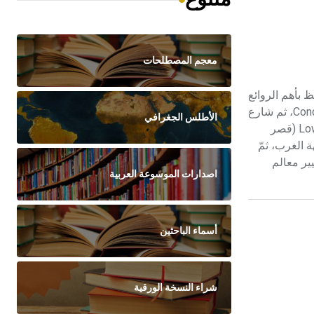
معجم المصطلحات
 يحتفظ بأهم الروائع
الفنية والأثرية، التي تخص فرنسا والعالم. كان بناء هذا المتحف مقراً ملكياً، يقع في وسط باريس، تتقدمه من الغرب ساحة الكونكورد Concorde، ثم شارع
الأطلس الجغرافي
الشانزيليزيه Champs- Élysées. يعود اسمه إلى كلمة لوبارا Lupara حيث كان مقرّاً لصيد الذئاب، أو أن الكلمة مأخوذة عن السكسونية Lower (قصر
تقوية أسوار باريس من جهة الغرب، ثمّ
 قررّ الملك فرانسوا الأول François Ier أن يقيم فيه، وكلّف المعمار بيير ليسكو [ر] P.Lescot بتغيير معالم
اصدارات الموسوعة العربية
أسماء الباحثين
شراء النسخة الورقية