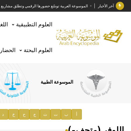
آخر الأخبار
الموسوعة العربية توسّع حضورها الرقمي وتطلق مشاريع معرف
فوز الأستاذ الدكتور وليد محمد السراقبي بجائزة كتارا ل
العلوم التطبيقية
اللغ
جائزة مجمع الملك سلمان العالمي للغة العربية 2025
الأستاذ إياد خالد الطباع مدير عام لهيئة الموسوعة العربية
العلوم البحتة
الحضارة
السيد محمد ياسين صالح وزيرا للثقافة
صدور المجلد الثامن من موسوعة الآثار في سورية
توصيات مجلس الإدارة
الموسوعة الطبية
صدور المجلد السابع من موسوعة الآثار في سورية
صدور المجلد الثامن عشر من الموسوعة الطبية
إعلان..
أ
ب
ت
ث
ج
ح
خ
د
دار الفكر الموزع الحصري لمنشورات هيئة الموسوعة العرب
اللوفر (متحف-)