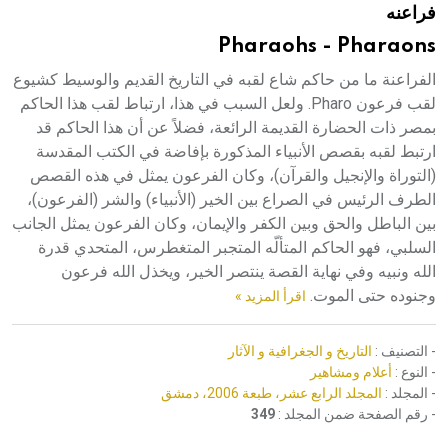
فراعنه
هيئة الموسوعة العربية تطلق موسوعات جديدة في عام 2026
Pharaohs - Pharaons
الفراعنة ما من حاكم شاع لقبه في التاريخ القديم والوسيط كشيوع
لقب فرعون Pharo. ولعل السبب في هذا، ارتباط لقب هذا الحاكم
بمصر ذات الحضارة القديمة الرائعة، فضلاً عن أن هذا الحاكم قد
ارتبط لقبه بقصص الأنبياء المذكورة بإفاضة في الكتب المقدسة
(التوراة والإنجيل والقرآن)، وكان الفرعون يمثل في هذه القصص
الطرف الرئيس في الصراع بين الخير (الأنبياء) والشر (الفرعون)،
بين الباطل والحق وبين الكفر والإيمان، وكان الفرعون يمثل الجانب
السلبي، فهو الحاكم المتألّه المتجبر المتغطرس، المتحدي قدرة
الله ونبيه وفي نهاية القصة ينتصر الخير، ويخذل الله فرعون
وجنوده حتى الموت.
اقرأ المزيد »
- التصنيف :
التاريخ و الجغرافية و الآثار
- النوع :
أعلام ومشاهير
- المجلد :
المجلد الرابع عشر، طبعة 2006، دمشق
- رقم الصفحة ضمن المجلد :
349