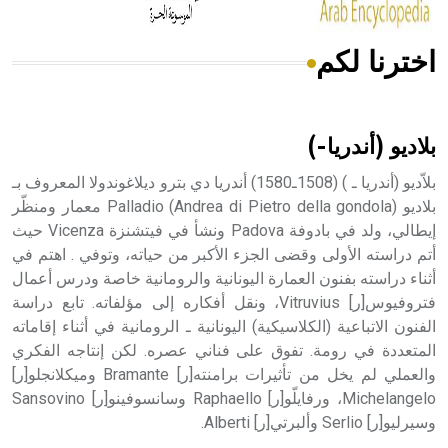
اخترنا لكم
هل تعلم أن الأبسيد كلمة فرنسية اللفظ تم اعتمادها مصطلحاً
أثرياً يستخدم في العمارة عموماً وفي العمارة الدينية الخاصة
بالكنائس خصوصاً، وفي الإنكليزية أب
بلاديو (أندريا-)
بلاّديو (أندريا ـ ) (1508ـ1580) أندريا دي بترو ديلاغوندولا المعروف بـ
بلاديو (Andrea di Pietro della gondola) Palladio معمار ومنظّر
إيطالي، ولد في بادوفة Padova ونشأ في فيتشنزة Vicenza حيث
- هل تعلم أن أبجر Abgar اسم معروف جيداً يعود إلى عدد من
الملوك الذين حكموا مدينة إديسا (الرها) من أبجر الأول وحتى
أتم دراسته الأولى وقضى الجزء الأكبر من حياته، وتوفي . اهتم في
التاسع، وهم ينتسبون إلى أسرة أوسروين
أثناء دراسته بفنون العمارة اليونانية والرومانية خاصة ودرس أعمال
فتروفيوس[ر] Vitruvius، ونقل أفكاره إلى مؤلفاته. تابع دراسة
الفنون الاتباعية (الكلاسيكية) اليونانية ـ الرومانية في أثناء إقاماته
المتعددة في رومة. تفوق على فناني عصره. لكن إنتاجه الفكري
والعملي لم يخل من تأثيرات برامنته[ر] Bramante وميكلانجلو[ر]
- هل تعلم أن الأبجدية الكنعانية تتألف من /22/ علامة كتابية
Michelangelo، ورفايلّو[ر] Raphaello وسانسوفينو[ر] Sansovino
sign تكتب منفصلة غير متصلة، وتعتمد المبدأ الأكوروفوني،
وسيرليو[ر] Serlio وألبرتي[ر] Alberti.
حيث تقتصر القيمة الصوتية للعلامة الك