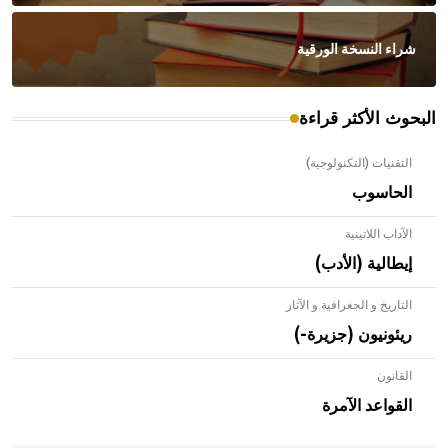
شراء النسخة الورقية
البحوث الأكثر قراءة
التقنيات (التكنولوجية)
الحاسوب
الآداب اللاتينية
إيطالية (الأدب)
التاريخ و الجغرافية و الآثار
ريئونيون (جزيرة-)
القانون
- هل تعلم أن الأبلق نوع من الفنون الهندسية التي ارتبطت
بالعمارة الإسلامية في بلاد الشام ومصر خاصة، حيث يحرص
القواعد الآمرة
المعمار على بناء مداميكه وخاصة في الواجهات