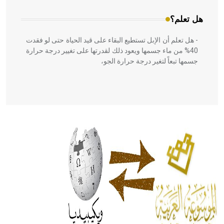
هل تعلم؟
- هل تعلم أن الإبل تستطيع البقاء على قيد الحياة حتى لو فقدت
40% من ماء جسمها ويعود ذلك لقدرتها على تغيير درجة حرارة
جسمها تبعاً لتغير درجة حرارة الجو،
- هل تعلم أن أبقراط كتب في الطب أربعة مؤلفات هي:
الحكم، الأدلة، تنظيم التغذية، ورسالته في جروح الرأس. ويعود
له الفضل بأنه حرر الطب من الدين والفلسفة.
- هل تعلم أن المرجان إفراز حيواني يتكون في البحر ويتركب
من مادة كربونات الكلسيوم، وهو أحمر أو شديد الحمرة وهو
أجود أنواعه، ويمتاز بكبر الحجم ويسمى الش