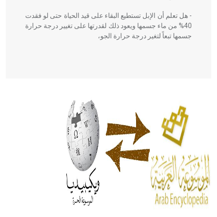
- هل تعلم أن الإبل تستطيع البقاء على قيد الحياة حتى لو فقدت
40% من ماء جسمها ويعود ذلك لقدرتها على تغيير درجة حرارة
جسمها تبعاً لتغير درجة حرارة الجو،
- هل تعلم أن أبقراط كتب في الطب أربعة مؤلفات هي:
الحكم، الأدلة، تنظيم التغذية، ورسالته في جروح الرأس. ويعود
له الفضل بأنه حرر الطب من الدين والفلسفة.
- هل تعلم أن المرجان إفراز حيواني يتكون في البحر ويتركب
من مادة كربونات الكلسيوم، وهو أحمر أو شديد الحمرة وهو
أجود أنواعه، ويمتاز بكبر الحجم ويسمى الش