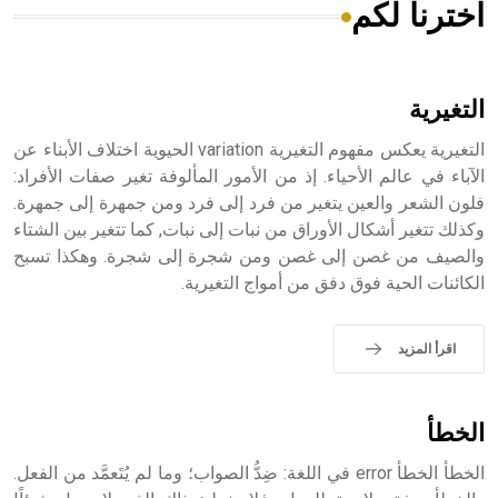
اخترنا لكم
هل تعلم أن الأبسيد كلمة فرنسية اللفظ تم اعتمادها مصطلحاً
أثرياً يستخدم في العمارة عموماً وفي العمارة الدينية الخاصة
بالكنائس خصوصاً، وفي الإنكليزية أب
التغيرية
التغيرية يعكس مفهوم التغيرية variation الحيوية اختلاف الأبناء عن
الآباء في عالم الأحياء. إذ من الأمور المألوفة تغير صفات الأفراد:
فلون الشعر والعين يتغير من فرد إلى فرد ومن جمهرة إلى جمهرة.
- هل تعلم أن أبجر Abgar اسم معروف جيداً يعود إلى عدد من
الملوك الذين حكموا مدينة إديسا (الرها) من أبجر الأول وحتى
وكذلك تتغير أشكال الأوراق من نبات إلى نبات, كما تتغير بين الشتاء
التاسع، وهم ينتسبون إلى أسرة أوسروين
والصيف من غصن إلى غصن ومن شجرة إلى شجرة. وهكذا تسبح
الكائنات الحية فوق دفق من أمواج التغيرية.
اقرأ المزيد
- هل تعلم أن الأبجدية الكنعانية تتألف من /22/ علامة كتابية
sign تكتب منفصلة غير متصلة، وتعتمد المبدأ الأكوروفوني،
حيث تقتصر القيمة الصوتية للعلامة الك
الخطأ
الخطأ الخطأ error في اللغة: ضِدُّ الصواب؛ وما لم يُتَعمَّد من الفعل.