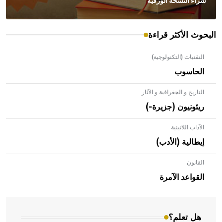
شراء النسخة الورقية
البحوث الأكثر قراءة
التقنيات (التكنولوجية)
الحاسوب
التاريخ و الجغرافية و الآثار
ريئونيون (جزيرة-)
الآداب اللاتينية
إيطالية (الأدب)
القانون
- هل تعلم أن الأبلق نوع من الفنون الهندسية التي ارتبطت
بالعمارة الإسلامية في بلاد الشام ومصر خاصة، حيث يحرص
القواعد الآمرة
المعمار على بناء مداميكه وخاصة في الواجهات
هل تعلم؟