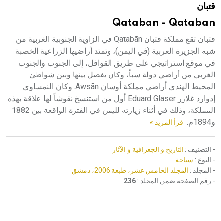
قتبان
هيئة الموسوعة العربية تطلق موسوعات جديدة في عام 2026
Qataban - Qataban
قتبان تقع مملكة قتبان Qatabãn في الزاوية الجنوبية الغربية من
شبه الجزيرة العربية (في اليمن)، وتمتد أراضيها الزراعية الخصبة
في موقع استراتيجي على طريق القوافل، إلى الجنوب والجنوب
الغربي من أراضي دولة سبأ، وكان يفصل بينها وبين شواطئ
المحيط الهندي أراضي مملكة أوسان Awsãn. وكان النمساوي
إدوارد غلازر Eduard Glaser أول من استنسخ نقوشاً لها علاقة بهذه
المملكة، وذلك في أثناء زيارته لليمن في الفترة الواقعة بين 1882
و1894م.
اقرأ المزيد »
- التصنيف :
التاريخ و الجغرافية و الآثار
- النوع :
سياحة
- المجلد :
المجلد الخامس عشر، طبعة 2006، دمشق
- رقم الصفحة ضمن المجلد :
236