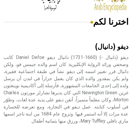
اخترنا لكم
هل تعلم أن الأبسيد كلمة فرنسية اللفظ تم اعتمادها مصطلحاً
أثرياً يستخدم في العمارة عموماً وفي العمارة الدينية الخاصة
بالكنائس خصوصاً، وفي الإنكليزية أب
ديفو (دانيال)
ديفو (دانيال -) (1660-1731) دانيال ديفو Daniel Defoe كاتب
وصحفي ورائد الرواية الإنكليزية. كان اسم والده جيمس فو، ولكن
دانيال قرر تغيير اسمه إلى ديفو. نشأ في طبقة اجتماعية فقيرة،
- هل تعلم أن أبجر Abgar اسم معروف جيداً يعود إلى عدد من
الملوك الذين حكموا مدينة إديسا (الرها) من أبجر الأول وحتى
ولم يكن بمقدور والده الذي كان يعمل جزاراً في لندن أن يرسل
التاسع، وهم ينتسبون إلى أسرة أوسروين
ولده إلى إحدى الجامعات المشهورة، فأرسله إلى أكاديمية نوينغتون
غرين Newington Green التي كان يديرها تشارلز مورتون Charles
Morton، وكان معلماً متميزاً، أتقن ديفو على يديه عدة لغات، وطوّر
في أسلوب كتابته. عمل ديفو في التجارة، ومع تعرضه للخسارة
عدة مرات إلا أنه استمر فيها. وتزوج عام 1684 من ابنة تاجر اسمها
- هل تعلم أن الأبجدية الكنعانية تتألف من /22/ علامة كتابية
ماري تافلي Mary Tuffley، ورزق منها بثمانية أطفال.
sign تكتب منفصلة غير متصلة، وتعتمد المبدأ الأكوروفوني،
حيث تقتصر القيمة الصوتية للعلامة الك