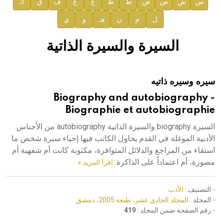
س
ش
ص
ض
ط
ظ
ع
غ
ف
ق
ك
صدور المجلد السابع من موسوعة الآثار في سورية
ل
م
ن
هـ
و
ي
صدور المجلد الثامن عشر من الموسوعة الطبية
إعلان..
السيرة والسيرة الذاتية
دار الفكر الموزع الحصري لمنشورات هيئة الموسوعة العربية
سيره وسيره ذاتيه
هيئة الموسوعة العربية تطلق موسوعات جديدة في عام 2026
Biography and autobiography -
Biographie et autobiographie
السيرة biography والسيرة الذاتية autobiography من الأجناس
الأدبية الموغلة في القدم يحاول الكاتب فيها إحياء سيرة شخص ما
استقاء من المراجع والدلائل المتوافرة، مكتوبة كانت أم شفهية أم
مصورة، أم اعتماداً على الذاكرة.
اقرأ المزيد »
- التصنيف :
الأدب
- المجلد :
المجلد الحادي عشر، طبعة 2005، دمشق
- رقم الصفحة ضمن المجلد :
419