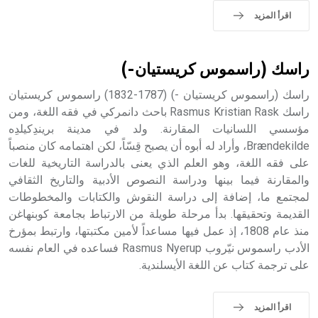
اقرأ المزيد
راسك (راسموس كريستيان-)
راسك (راسموس كريستيان -) (1787-1832) راسموس كريستيان
راسك Rasmus Kristian Rask باحث دانمركي في فقه اللغة، ومن
مؤسسي اللسانيات المقارنة. ولد في مدينة بريندِكيلدِه
Brændekilde، وأراد له أبوه أن يصبح قِسّاً، لكن اهتمامه كان منصباً
على فقه اللغة، وهو العلم الذي يعنى بالدراسة التاريخية للغات
والمقارنة فيما بينها ودراسة النصوص الأدبية والتاريخ الثقافي
لمجتمع ما، إضافة إلى دراسة النقوش والكتابات والمخطوطات
القديمة وتحقيقها. بدأ مرحلة طويلة من الارتباط بجامعة كوبنهاغن
منذ عام 1808، إذ عمل فيها مساعداً لأمين مكتبتها، وارتبط بمؤرخ
الأدب راسموس نيّروب Rasmus Nyerup فساعده في العام نفسه
على ترجمة كتاب عن اللغة الأيسلندية.
اقرأ المزيد