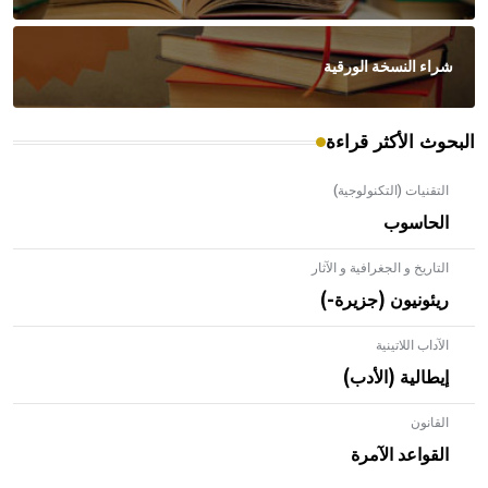
شراء النسخة الورقية
البحوث الأكثر قراءة
التقنيات (التكنولوجية)
الحاسوب
التاريخ و الجغرافية و الآثار
ريئونيون (جزيرة-)
الآداب اللاتينية
إيطالية (الأدب)
القانون
- هل تعلم أن الأبلق نوع من الفنون الهندسية التي ارتبطت
بالعمارة الإسلامية في بلاد الشام ومصر خاصة، حيث يحرص
القواعد الآمرة
المعمار على بناء مداميكه وخاصة في الواجهات