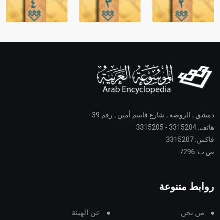
دمشق ـ الروضة ـ شارع قاسم أمين ـ رقم 39
هاتف: 3315204 - 3315205
فاكس: 3315207
ص.ب: 7296
روابط متنوعة
من نحن
عن الهيئة