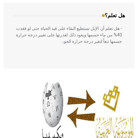
هل تعلم؟
- هل تعلم أن الإبل تستطيع البقاء على قيد الحياة حتى لو فقدت
40% من ماء جسمها ويعود ذلك لقدرتها على تغيير درجة حرارة
جسمها تبعاً لتغير درجة حرارة الجو،
- هل تعلم أن أبقراط كتب في الطب أربعة مؤلفات هي:
الحكم، الأدلة، تنظيم التغذية، ورسالته في جروح الرأس. ويعود
له الفضل بأنه حرر الطب من الدين والفلسفة.
- هل تعلم أن المرجان إفراز حيواني يتكون في البحر ويتركب
من مادة كربونات الكلسيوم، وهو أحمر أو شديد الحمرة وهو
أجود أنواعه، ويمتاز بكبر الحجم ويسمى الش