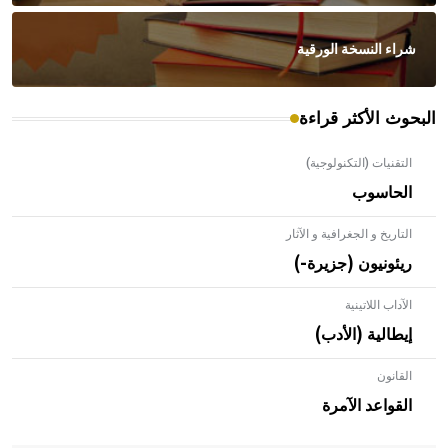
شراء النسخة الورقية
البحوث الأكثر قراءة
التقنيات (التكنولوجية)
الحاسوب
التاريخ و الجغرافية و الآثار
ريئونيون (جزيرة-)
الآداب اللاتينية
إيطالية (الأدب)
القانون
- هل تعلم أن الأبلق نوع من الفنون الهندسية التي ارتبطت
بالعمارة الإسلامية في بلاد الشام ومصر خاصة، حيث يحرص
القواعد الآمرة
المعمار على بناء مداميكه وخاصة في الواجهات