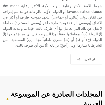
شرط الأمة الأكثر رعاية شرط الأمة الأكثر رعاية the most
favored nation clause أو الدولة الأَوْلى بالرعاية هو بند يتم إدراجه
في اتفاق دولي (ثنائي، أو جماعي)، يتعهد بموجبه طرف أو أكثر في
الاتفاق (ويسمى الواعد) بمنح طرف آخر (يسمى المستفيد) معاملة
لا تقل عن تلك التي يعامل بها أي طرف ثالث. فإذا ما وعدت الدولة
(أ) الدولة (ب) بمعاملتها وفقاً لهذا الشرط، فإن أي ميزة تمنحها (أ)
للدولة (ج) أو (د) أو (هـ) تسري تلقائياً تجاه (ب) المستفيدة من
الشرط باعتبارها أولى (أحقّ) برعاية (أ) من أي طرف ثالث.
اقرأ المزيد
المجلدات الصادرة عن الموسوعة
العربية