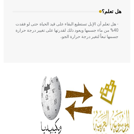
هل تعلم؟
- هل تعلم أن الإبل تستطيع البقاء على قيد الحياة حتى لو فقدت
40% من ماء جسمها ويعود ذلك لقدرتها على تغيير درجة حرارة
جسمها تبعاً لتغير درجة حرارة الجو،
- هل تعلم أن أبقراط كتب في الطب أربعة مؤلفات هي:
الحكم، الأدلة، تنظيم التغذية، ورسالته في جروح الرأس. ويعود
له الفضل بأنه حرر الطب من الدين والفلسفة.
- هل تعلم أن المرجان إفراز حيواني يتكون في البحر ويتركب
من مادة كربونات الكلسيوم، وهو أحمر أو شديد الحمرة وهو
أجود أنواعه، ويمتاز بكبر الحجم ويسمى الش