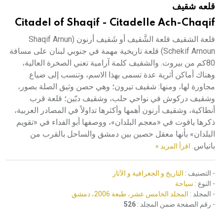
قلعه شقيف
هيئة الموسوعة العربية تطلق موسوعات جديدة في عام 2026
Citadel of Shaqif - Citadelle Ach-Chaqif
قلعة الشقيف قلعة الشَّقيف أو شَقيف أرنون Shaqif Arnun)
Schekif Arnoun) قلعة تاريخية مهمة في جنوبي لبنان على مسافة
80كم من بيروت. والشقيف كلمة آرامية تعني الصخرة العالية،
وهناك أماكن أثرية عدة تسمى بهذا الاسم، وتنسب إلى ضياع
مجاورة لها، ومنها: شقيف تيرون؛ وهي حصن وثيق الصلة بصور،
وشقيف دركوش في نواحي حلب، وشقيف دبّين؛ قلعة قرب
أنطاكية، وشقيف أرنون أهمها وأكثرها تداولاً في المصادر العربية،
ذكرها ياقوت في «معجم البلدان»، ووصفها أبو الفداء في «تقويم
البلدان» بأنها معقل حصين بين دمشق والساحل بالقرب من
بانياس.
اقرأ المزيد »
- التصنيف :
التاريخ و الجغرافية و الآثار
- النوع :
سياحة
- المجلد :
المجلد الخامس عشر، طبعة 2006، دمشق
- رقم الصفحة ضمن المجلد :
526