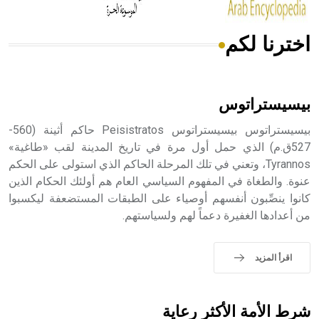
اخترنا لكم
هل تعلم أن الأبسيد كلمة فرنسية اللفظ تم اعتمادها مصطلحاً
أثرياً يستخدم في العمارة عموماً وفي العمارة الدينية الخاصة
بالكنائس خصوصاً، وفي الإنكليزية أب
بيسيستراتوس
بيسيستراتوس بيسيستراتوس Peisistratos حاكم أثينة (560-
527ق.م) الذي حمل أول مرة في تاريخ المدينة لقب «طاغية»
Tyrannos، وتعني في تلك المرحلة الحاكم الذي استولى على الحكم
- هل تعلم أن أبجر Abgar اسم معروف جيداً يعود إلى عدد من
الملوك الذين حكموا مدينة إديسا (الرها) من أبجر الأول وحتى
عنوة. والطغاة في المفهوم السياسي العام هم أولئك الحكام الذين
التاسع، وهم ينتسبون إلى أسرة أوسروين
كانوا ينصِّبون أنفسهم أوصياء على الطبقات المستضعفة ليكسبوا
من أعدادها الغفيرة دعماً لهم ولسياستهم.
اقرأ المزيد
- هل تعلم أن الأبجدية الكنعانية تتألف من /22/ علامة كتابية
sign تكتب منفصلة غير متصلة، وتعتمد المبدأ الأكوروفوني،
حيث تقتصر القيمة الصوتية للعلامة الك
شرط الأمة الأكثر رعاية