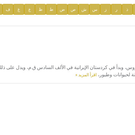
ذ
ر
ز
س
ش
ص
ض
ط
ظ
ع
غ
ف
ية
وس، وبدأ في كردستان الإيرانية في الألف السادس ق.م، ويدل على ذلك
ة لحيوانات وطيور،
اقرأ المزيد »