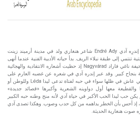
الحجم ويسمى الش
هل تعلم أن الأبسيد كلمة فرنسية اللفظ
تم اعتمادها مصطلحاً أثرياً يستخدم في
العمارة عموماً وفي العمارة الدينية
الخاصة بالكنائس خصوصاً، وفي
آدي (إندرِه -) (1877- 1919) إندرِه آدي Endré Ady شاعر هنغاري ولد في مدينة أرميند زينت
الإنكليزية أب
 بروتستنتية تنتمي إلى طبقة نبلاء الريف. بدأ حياته الأدبية الفنية عندما أنهى
دراسة الحقوق فعمل في صحيفة ناغي فاراد Nagyvárad إذ حظيت أشعاره الانتقادية والهجائية
- هل تعلم أن أبجر Abgar اسم معروف
 بنجاح كبير. وقد عبر إندره آدي في شعره عن غضبه العارم على
جيداً يعود إلى عدد من الملوك الذين
الظلم والحرمان والعبودية التي عاش في ظلها سواء في حبه لفتاة تدعى ليدا Léda وللوطن أو
حكموا مدينة إديسا (الرها) من أبجر الأول
القطيعة معها أول دواوينه الشعرية وأكبرها «قصائد جديدة»
وحتى التاسع، وهم ينتسبون إلى أسرة
Poèmes neufم). لم يكن حب ليدا الحب الأكبر في حياة آدي لأنه منح وطنه حبه الكبير
أوسروين
إذ أحس بأن الخطر يداهمه من كل حدب وصوب. وهكذا تصدى آدي
ه صوت هنغارية الحديثة.
- هل تعلم أن الأبجدية الكنعانية تتألف من
/22/ علامة كتابية sign تكتب منفصلة
غير متصلة، وتعتمد المبدأ الأكوروفوني،
حيث تقتصر القيمة الصوتية للعلامة الك