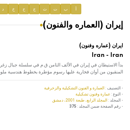
إعلان..
أ
ب
ت
ث
ج
ح
خ
د
دار الفكر الموزع الحصري لمنشورات هيئة الموسوعة العرب
إيران (العماره والفنون)
هيئة الموسوعة العربية تطلق موسوعات جديدة في عام 2026
ايران (عماره وفنون)
Iran - Iran
بدأ الاستيطان في إيران في الألف الثامن ق.م في سلسلة جبال زغر
المنقبون من أوان فخارية عليها رسوم مؤطرة بخطوط هندسية ملون
- التصنيف :
العمارة و الفنون التشكيلية والزخرفية
- النوع :
عمارة وفنون تشكيلية
- المجلد :
المجلد الرابع، طبعة 2001، دمشق
- رقم الصفحة ضمن المجلد :
375