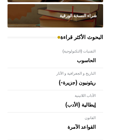
شراء النسخة الورقية
البحوث الأكثر قراءة
التقنيات (التكنولوجية)
الحاسوب
التاريخ و الجغرافية و الآثار
ريئونيون (جزيرة-)
الآداب اللاتينية
إيطالية (الأدب)
القانون
- هل تعلم أن الأبلق نوع من الفنون
الهندسية التي ارتبطت بالعمارة الإسلامية
القواعد الآمرة
في بلاد الشام ومصر خاصة، حيث يحرص
المعمار على بناء مداميكه وخاصة في