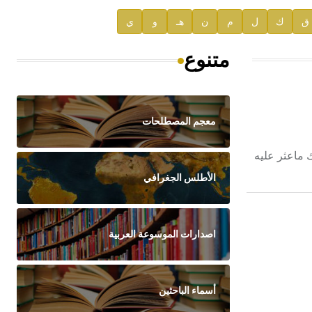
ق
ك
ل
م
ن
هـ
و
ي
متنوع
معجم المصطلحات
 ماعثر عليه
الأطلس الجغرافي
اصدارات الموسوعة العربية
أسماء الباحثين