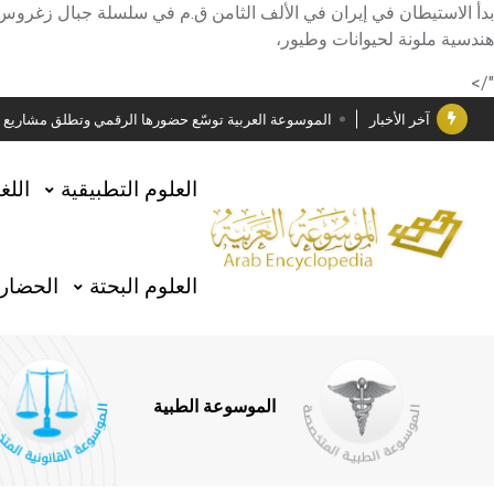
بدأ الاستيطان في إيران في الألف الثامن ق.م في سلسلة جبال زغروس،
دار الفكر الموزع الحصري لمنشورات هيئة الموسوعة العرب
هندسية ملونة لحيوانات وطيور،
هيئة الموسوعة العربية تطلق موسوعات جديدة في عام 2026
"/>
آخر الأخبار
الموسوعة العربية توسّع حضورها الرقمي وتطلق مشاريع معرف
فوز الأستاذ الدكتور وليد محمد السراقبي بجائزة كتارا ل
العلوم التطبيقية
اللغ
جائزة مجمع الملك سلمان العالمي للغة العربية 2025
الأستاذ إياد خالد الطباع مدير عام لهيئة الموسوعة العربية
العلوم البحتة
الحضارة
السيد محمد ياسين صالح وزيرا للثقافة
صدور المجلد الثامن من موسوعة الآثار في سورية
توصيات مجلس الإدارة
الموسوعة الطبية
صدور المجلد السابع من موسوعة الآثار في سورية
صدور المجلد الثامن عشر من الموسوعة الطبية