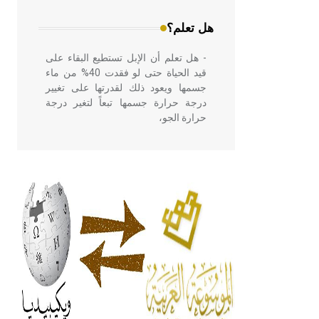
الواجهات
هل تعلم؟
- هل تعلم أن الإبل تستطيع البقاء على
قيد الحياة حتى لو فقدت 40% من ماء
جسمها ويعود ذلك لقدرتها على تغيير
درجة حرارة جسمها تبعاً لتغير درجة
حرارة الجو،
- هل تعلم أن أبقراط كتب في الطب
أربعة مؤلفات هي: الحكم، الأدلة، تنظيم
التغذية، ورسالته في جروح الرأس.
ويعود له الفضل بأنه حرر الطب من
الدين والفلسفة.
- هل تعلم أن المرجان إفراز حيواني
يتكون في البحر ويتركب من مادة
كربونات الكلسيوم، وهو أحمر أو شديد
الحمرة وهو أجود أنواعه، ويمتاز بكبر