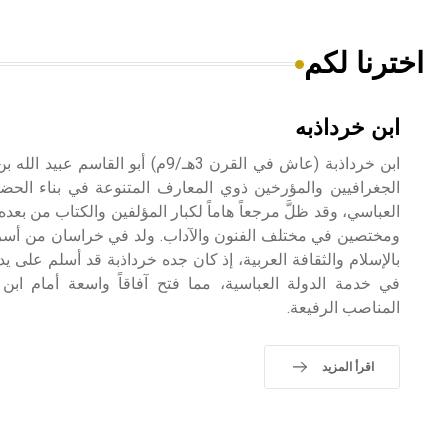
اخترنا لكم
ابن خرداذبه
ابن خرداذبة (عاش في القرن 3هـ/9م) أبو ا
الجغرافيين والمؤرخين ذوي المعارف المتنوعة في بناء الحضا
العباسي، وقد ظلَّ مرجعاً هاماً لكبار المؤلفين والكتاب من بع
ومختصين في مختلف الفنون والآداب. ولد في خراسان من أسرة 
بالإسلام والثقافة العربية، إذ كان جده خرداذبة قد أسلم على يد
في خدمة الدولة العباسية، مما فتح آفاقاً واسعة أمام ابن 
المناصب الرفيعة.
اقرأ المزيد