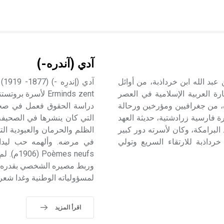
آدي (آندره-)
لقاسم عبيد الله بن عبد الله ابن خرداذبة، من أوائل
رة العربية الإسلامية في العصر
Erminds zent لأسرة
ده، من جغرافيين ومؤرخين ورحالة
فارسية زرادشتية، حديثة العهد
التي كان ينشرها في الصحيفة
 البرامكة، وكان لأسرته دور كبير
خرداذبة للارتقاء السريع وتولي
في مرضه. وألهمه حب ليدا و
s (1906
وربط مصيره الشخصي بقدره، 
لمسؤولياته الوطنية وغدا شعر
اقرأ المزيد