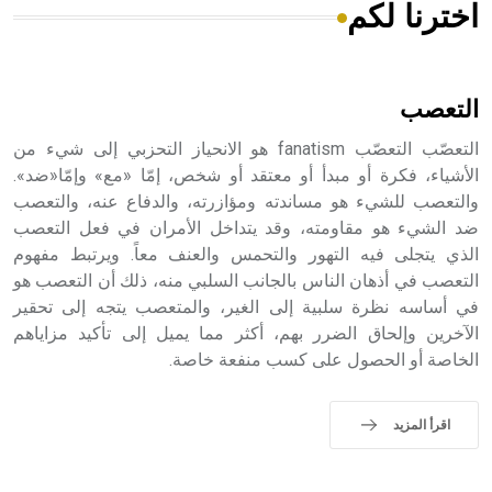
اخترنا لكم
هل تعلم أن الأبسيد كلمة فرنسية اللفظ تم اعتمادها مصطلحاً
أثرياً يستخدم في العمارة عموماً وفي العمارة الدينية الخاصة
بالكنائس خصوصاً، وفي الإنكليزية أب
التعصب
التعصّب التعصّب fanatism هو الانحياز التحزبي إلى شيء من
الأشياء، فكرة أو مبدأ أو معتقد أو شخص، إمّا «مع» وإمّا«ضد».
والتعصب للشيء هو مساندته ومؤازرته، والدفاع عنه، والتعصب
- هل تعلم أن أبجر Abgar اسم معروف جيداً يعود إلى عدد من
الملوك الذين حكموا مدينة إديسا (الرها) من أبجر الأول وحتى
ضد الشيء هو مقاومته، وقد يتداخل الأمران في فعل التعصب
التاسع، وهم ينتسبون إلى أسرة أوسروين
الذي يتجلى فيه التهور والتحمس والعنف معاً. ويرتبط مفهوم
التعصب في أذهان الناس بالجانب السلبي منه، ذلك أن التعصب هو
في أساسه نظرة سلبية إلى الغير، والمتعصب يتجه إلى تحقير
الآخرين وإلحاق الضرر بهم، أكثر مما يميل إلى تأكيد مزاياهم
الخاصة أو الحصول على كسب منفعة خاصة.
- هل تعلم أن الأبجدية الكنعانية تتألف من /22/ علامة كتابية
sign تكتب منفصلة غير متصلة، وتعتمد المبدأ الأكوروفوني،
حيث تقتصر القيمة الصوتية للعلامة الك
اقرأ المزيد