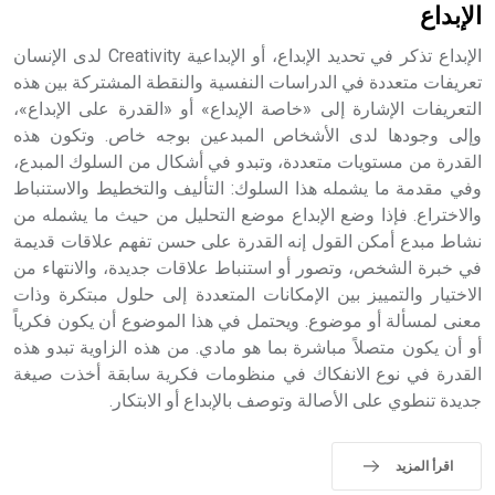
الإبداع
الإبداع تذكر في تحديد الإبداع، أو الإبداعية Creativity لدى الإنسان
تعريفات متعددة في الدراسات النفسية والنقطة المشتركة بين هذه
التعريفات الإشارة إلى «خاصة الإبداع» أو «القدرة على الإبداع»،
وإلى وجودها لدى الأشخاص المبدعين بوجه خاص. وتكون هذه
القدرة من مستويات متعددة، وتبدو في أشكال من السلوك المبدع،
وفي مقدمة ما يشمله هذا السلوك: التأليف والتخطيط والاستنباط
والاختراع. فإذا وضع الإبداع موضع التحليل من حيث ما يشمله من
نشاط مبدع أمكن القول إنه القدرة على حسن تفهم علاقات قديمة
في خبرة الشخص، وتصور أو استنباط علاقات جديدة، والانتهاء من
الاختيار والتمييز بين الإمكانات المتعددة إلى حلول مبتكرة وذات
معنى لمسألة أو موضوع. ويحتمل في هذا الموضوع أن يكون فكرياً
أو أن يكون متصلاً مباشرة بما هو مادي. من هذه الزاوية تبدو هذه
القدرة في نوع الانفكاك في منظومات فكرية سابقة أخذت صيغة
جديدة تنطوي على الأصالة وتوصف بالإبداع أو الابتكار.
اقرأ المزيد