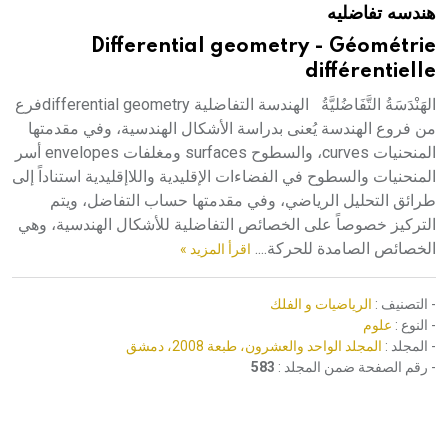
هندسه تفاضليه
هيئة الموسوعة العربية تطلق موسوعات جديدة في عام 2026
Differential geometry - Géométrie
différentielle
الهَنْدَسَةُ التَّفَاضُليَّةُ الهندسة التفاضلية differential geometryفرع
من فروع الهندسة يُعنى بدراسة الأشكال الهندسية، وفي مقدمتها
المنحنيات curves، والسطوح surfaces ومغلفات envelopes أسر
المنحنيات والسطوح في الفضاءات الإقليدية واللاإقليدية استناداً إلى
طرائق التحليل الرياضي، وفي مقدمتها حساب التفاضل، ويتم
التركيز خصوصاً على الخصائص التفاضلية للأشكال الهندسية، وهي
الخصائص الصامدة للحركة....
اقرأ المزيد »
- التصنيف :
الرياضيات و الفلك
- النوع :
علوم
- المجلد :
المجلد الواحد والعشرون، طبعة 2008، دمشق
- رقم الصفحة ضمن المجلد :
583