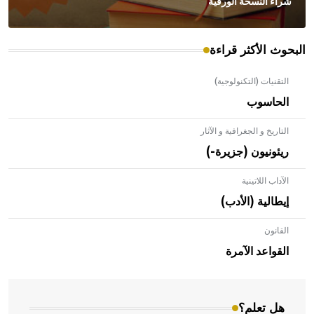
شراء النسخة الورقية
البحوث الأكثر قراءة
التقنيات (التكنولوجية)
الحاسوب
التاريخ و الجغرافية و الآثار
ريئونيون (جزيرة-)
الآداب اللاتينية
إيطالية (الأدب)
القانون
- هل تعلم أن الأبلق نوع من الفنون الهندسية التي ارتبطت
بالعمارة الإسلامية في بلاد الشام ومصر خاصة، حيث يحرص
القواعد الآمرة
المعمار على بناء مداميكه وخاصة في الواجهات
هل تعلم؟