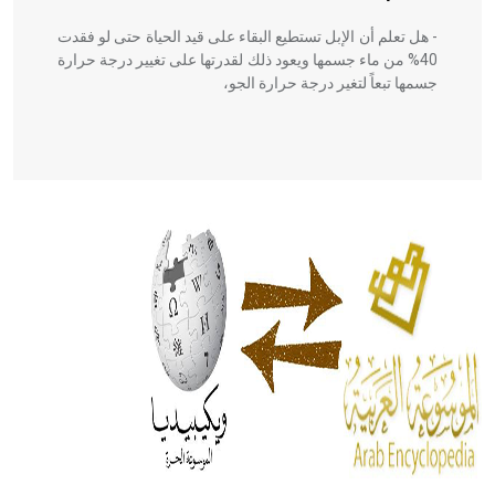
- هل تعلم أن الإبل تستطيع البقاء على قيد الحياة حتى لو فقدت
40% من ماء جسمها ويعود ذلك لقدرتها على تغيير درجة حرارة
جسمها تبعاً لتغير درجة حرارة الجو،
- هل تعلم أن أبقراط كتب في الطب أربعة مؤلفات هي:
الحكم، الأدلة، تنظيم التغذية، ورسالته في جروح الرأس. ويعود
له الفضل بأنه حرر الطب من الدين والفلسفة.
- هل تعلم أن المرجان إفراز حيواني يتكون في البحر ويتركب
من مادة كربونات الكلسيوم، وهو أحمر أو شديد الحمرة وهو
أجود أنواعه، ويمتاز بكبر الحجم ويسمى الش