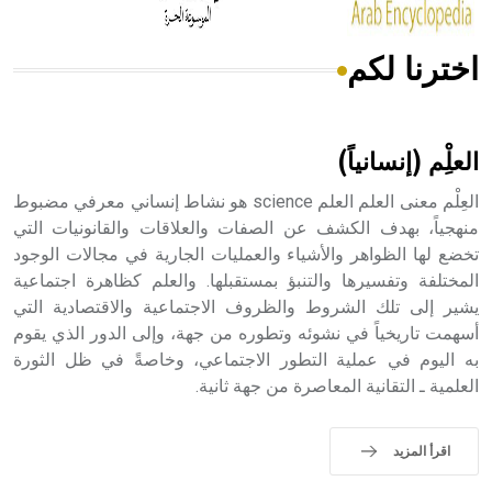
اخترنا لكم
هل تعلم أن الأبسيد كلمة فرنسية اللفظ تم اعتمادها مصطلحاً
أثرياً يستخدم في العمارة عموماً وفي العمارة الدينية الخاصة
بالكنائس خصوصاً، وفي الإنكليزية أب
العلِْم (إنسانياً)
العِلْم معنى العلم العلم science هو نشاط إنساني معرفي مضبوط
منهجياً، بهدف الكشف عن الصفات والعلاقات والقانونيات التي
تخضع لها الظواهر والأشياء والعمليات الجارية في مجالات الوجود
- هل تعلم أن أبجر Abgar اسم معروف جيداً يعود إلى عدد من
الملوك الذين حكموا مدينة إديسا (الرها) من أبجر الأول وحتى
المختلفة وتفسيرها والتنبؤ بمستقبلها. والعلم كظاهرة اجتماعية
التاسع، وهم ينتسبون إلى أسرة أوسروين
يشير إلى تلك الشروط والظروف الاجتماعية والاقتصادية التي
أسهمت تاريخياً في نشوئه وتطوره من جهة، وإلى الدور الذي يقوم
به اليوم في عملية التطور الاجتماعي، وخاصةً في ظل الثورة
العلمية ـ التقانية المعاصرة من جهة ثانية.
- هل تعلم أن الأبجدية الكنعانية تتألف من /22/ علامة كتابية
sign تكتب منفصلة غير متصلة، وتعتمد المبدأ الأكوروفوني،
اقرأ المزيد
حيث تقتصر القيمة الصوتية للعلامة الك