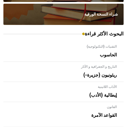
شراء النسخة الورقية
البحوث الأكثر قراءة
التقنيات (التكنولوجية)
الحاسوب
التاريخ و الجغرافية و الآثار
ريئونيون (جزيرة-)
الآداب اللاتينية
إيطالية (الأدب)
القانون
- هل تعلم أن الأبلق نوع من الفنون الهندسية التي ارتبطت
بالعمارة الإسلامية في بلاد الشام ومصر خاصة، حيث يحرص
القواعد الآمرة
المعمار على بناء مداميكه وخاصة في الواجهات