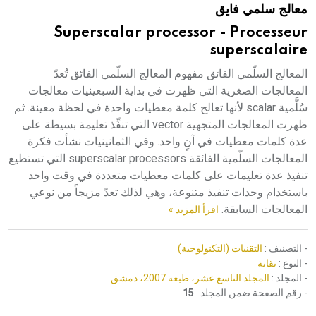
معالج سلمي فايق
هيئة الموسوعة العربية تطلق موسوعات جديدة في عام 2026
Superscalar processor - Processeur
superscalaire
المعالج السلّمي الفائق مفهوم المعالج السلّمي الفائق تُعدّ
المعالجات الصغرية التي ظهرت في بداية السبعينيات معالجات
سُلَّمية scalar لأنها تعالج كلمة معطيات واحدة في لحظة معينة. ثم
ظهرت المعالجات المتجهية vector التي تنفِّذ تعليمة بسيطة على
عدة كلمات معطيات في آنٍ واحد. وفي الثمانينيات نشأت فكرة
المعالجات السلّمية الفائقة superscalar processors التي تستطيع
تنفيذ عدة تعليمات على كلمات معطيات متعددة في وقت واحد
باستخدام وحدات تنفيذ متنوعة، وهي لذلك تعدّ مزيجاً من نوعي
المعالجات السابقة.
اقرأ المزيد »
- التصنيف :
التقنيات (التكنولوجية)
- النوع :
تقانة
- المجلد :
المجلد التاسع عشر، طبعة 2007، دمشق
- رقم الصفحة ضمن المجلد :
15