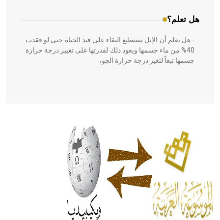
هل تعلم؟
- هل تعلم أن الإبل تستطيع البقاء على قيد الحياة حتى لو فقدت
40% من ماء جسمها ويعود ذلك لقدرتها على تغيير درجة حرارة
جسمها تبعاً لتغير درجة حرارة الجو،
- هل تعلم أن أبقراط كتب في الطب أربعة مؤلفات هي:
الحكم، الأدلة، تنظيم التغذية، ورسالته في جروح الرأس. ويعود
له الفضل بأنه حرر الطب من الدين والفلسفة.
- هل تعلم أن المرجان إفراز حيواني يتكون في البحر ويتركب
من مادة كربونات الكلسيوم، وهو أحمر أو شديد الحمرة وهو
أجود أنواعه، ويمتاز بكبر الحجم ويسمى الش