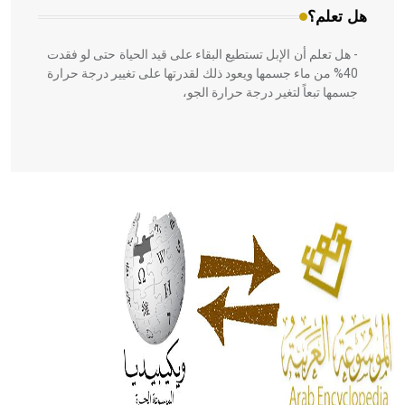
هل تعلم؟
- هل تعلم أن الإبل تستطيع البقاء على قيد الحياة حتى لو فقدت
40% من ماء جسمها ويعود ذلك لقدرتها على تغيير درجة حرارة
جسمها تبعاً لتغير درجة حرارة الجو،
- هل تعلم أن أبقراط كتب في الطب أربعة مؤلفات هي:
الحكم، الأدلة، تنظيم التغذية، ورسالته في جروح الرأس. ويعود
له الفضل بأنه حرر الطب من الدين والفلسفة.
- هل تعلم أن المرجان إفراز حيواني يتكون في البحر ويتركب
من مادة كربونات الكلسيوم، وهو أحمر أو شديد الحمرة وهو
أجود أنواعه، ويمتاز بكبر الحجم ويسمى الش