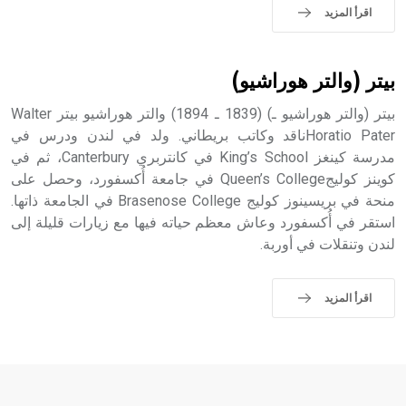
اقرأ المزيد
بيتر (والتر هوراشيو)
بيتر (والتر هوراشيو ـ) (1839 ـ 1894) والتر هوراشيو بيتر Walter
Horatio Paterناقد وكاتب بريطاني. ولد في لندن ودرس في
مدرسة كينغز King’s School في كانتربري Canterbury، ثم في
كوينز كوليجQueen’s College في جامعة أُكسفورد، وحصل على
منحة في بريسينوز كوليج Brasenose College في الجامعة ذاتها.
استقر في أُكسفورد وعاش معظم حياته فيها مع زيارات قليلة إلى
لندن وتنقلات في أوربة.
اقرأ المزيد