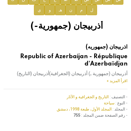
ل
م
ن
هـ
و
ي
صدور المجلد الثامن عشر من الموسوعة الطبية
إعلان..
أذربيجان (جمهورية-)
دار الفكر الموزع الحصري لمنشورات هيئة الموسوعة العربية
اذربيجان (جمهوريه)
هيئة الموسوعة العربية تطلق موسوعات جديدة في عام 2026
Republic of Azerbaijan - République
d’Azerbaïdjan
أذربيجان (جمهورية ـ) أذربيجان (الجغرافية)أذربيجان (التاريخ)
اقرأ المزيد »
- التصنيف :
التاريخ و الجغرافية و الآثار
- النوع :
سياحة
- المجلد :
المجلد الأول، طبعة 1998، دمشق
- رقم الصفحة ضمن المجلد :
755