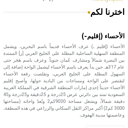
اخترنا لكم
هل تعلم أن الأبسيد كلمة فرنسية اللفظ تم اعتمادها مصطلحاً
أثرياً يستخدم في العمارة عموماً وفي العمارة الدينية الخاصة
بالكنائس خصوصاً، وفي الإنكليزية أب
الأحساء (إقليم-)
الأحساء (إقليم ـ) عرف الأحساء قديماً باسم البحرين، ويشمل
المنطقة السهلية الساحلية المطلة على الخليج العربي [ر] الممتدة
بين البصرة شمالاً ومشارف عُمان جنوباً. وعرف باسم هَجَر حتى
- هل تعلم أن أبجر Abgar اسم معروف جيداً يعود إلى عدد من
الملوك الذين حكموا مدينة إديسا (الرها) من أبجر الأول وحتى
عام 317هـ حين بدأ يعرف باسم الأحساء ليشمل الواحة إضافة إلى
التاسع، وهم ينتسبون إلى أسرة أوسروين
السهول المطلة على الخليج العربي، وتقلصت رقعة الأحساء
لتقتصر على الواحة ومساحات من البادية حولها، وأصبح إقليم
الأحساء حديثاً إحدى إمارات المنطقة الشرقية في المملكة العربية
السعودية تمتد بين دائرتي عرض 25درجة و 25دقيقة و25درجة و45
دقيقة شمالاً، ويشغل مساحة 9030كم2 وتُعدّ واحاته (مساحتها
- هل تعلم أن الأبجدية الكنعانية تتألف من /22/ علامة كتابية
3000 كم2) أكبر مراكز الثقل السكاني والزراعي في هذه المنطقة،
sign تكتب منفصلة غير متصلة، وتعتمد المبدأ الأكوروفوني،
وعاصمتها مدينة الهفوف.
حيث تقتصر القيمة الصوتية للعلامة الك