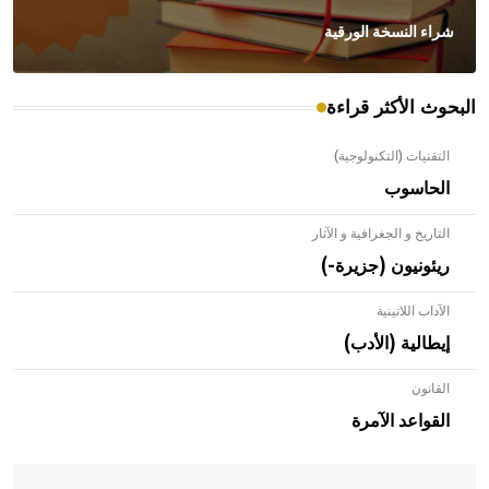
شراء النسخة الورقية
البحوث الأكثر قراءة
التقنيات (التكنولوجية)
الحاسوب
التاريخ و الجغرافية و الآثار
ريئونيون (جزيرة-)
الآداب اللاتينية
إيطالية (الأدب)
القانون
- هل تعلم أن الأبلق نوع من الفنون الهندسية التي ارتبطت
بالعمارة الإسلامية في بلاد الشام ومصر خاصة، حيث يحرص
القواعد الآمرة
المعمار على بناء مداميكه وخاصة في الواجهات