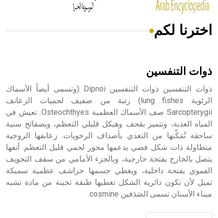
اخترنا لكم
هل تعلم أن الأبسيد كلمة فرنسية اللفظ تم اعتمادها مصطلحاً
أثرياً يستخدم في العمارة عموماً وفي العمارة الدينية الخاصة
بالكنائس خصوصاً، وفي الإنكليزية أب
ذوات التنفسين
ذوات التنفسين ذوات التنفسين Dipnoi (وتسمى أيضاً الأسماك
الرئوية lung fishes) رتبة من صفيف لحميات الزعانف
Sarcopterygii صف الأسماك العظمية Osteochthyes. تعيش في
- هل تعلم أن أبجر Abgar اسم معروف جيداً يعود إلى عدد من
الملوك الذين حكموا مدينة إديسا (الرها) من أبجر الأول وحتى
المياه العذبة، وتتميز بقحف وهيكل قليلي التعظم، وبصفائح سنية
التاسع، وهم ينتسبون إلى أسرة أوسروين
ساحقة تُمَكِّنها من التغذي بأصداف الرخويات. زعانفها الزوجية
متطاولة ذات شكل فصي يدعمها محور لحمي قليل التعظم. أنفها
يتصل بالخارج بفتحة خارجية، وبالجزء الأمامي من سقف التجويف
الفموي بفتحة داخلية، ويغطي جسمها حراشف عظمية سميكة
تميل لأن تكون دائرية الشكل تغطيها طبقة ثخينة من مادة تشبه
- هل تعلم أن الأبجدية الكنعانية تتألف من /22/ علامة كتابية
ميناء الأسنان تسمى الصَدَفين cosmine.
sign تكتب منفصلة غير متصلة، وتعتمد المبدأ الأكوروفوني،
حيث تقتصر القيمة الصوتية للعلامة الك