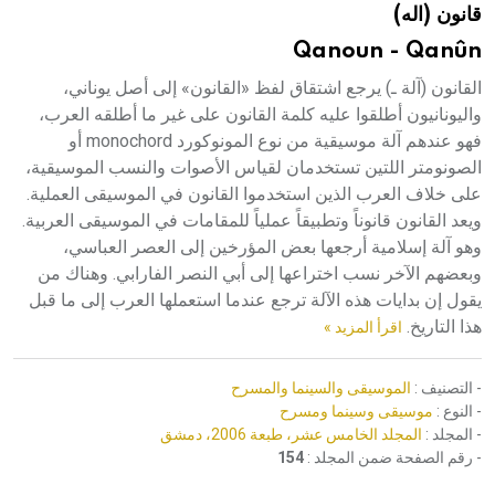
قانون (اله)
هيئة الموسوعة العربية تطلق موسوعات جديدة في عام 2026
Qanoun - Qanûn
القانون (آلة ـ) يرجع اشتقاق لفظ «القانون» إلى أصل يوناني،
واليونانيون أطلقوا عليه كلمة القانون على غير ما أطلقه العرب،
فهو عندهم آلة موسيقية من نوع المونوكورد monochord أو
الصونومتر اللتين تستخدمان لقياس الأصوات والنسب الموسيقية،
على خلاف العرب الذين استخدموا القانون في الموسيقى العملية.
ويعد القانون قانوناً وتطبيقاً عملياً للمقامات في الموسيقى العربية.
وهو آلة إسلامية أرجعها بعض المؤرخين إلى العصر العباسي،
وبعضهم الآخر نسب اختراعها إلى أبي النصر الفارابي. وهناك من
يقول إن بدايات هذه الآلة ترجع عندما استعملها العرب إلى ما قبل
هذا التاريخ.
اقرأ المزيد »
- التصنيف :
الموسيقى والسينما والمسرح
- النوع :
موسيقى وسينما ومسرح
- المجلد :
المجلد الخامس عشر، طبعة 2006، دمشق
- رقم الصفحة ضمن المجلد :
154