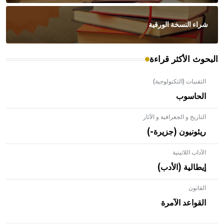
شراء النسخة الورقية
البحوث الأكثر قراءة
التقنيات (التكنولوجية)
الحاسوب
التاريخ و الجغرافية و الآثار
ريئونيون (جزيرة-)
الآداب اللاتينية
إيطالية (الأدب)
القانون
- هل تعلم أن الأبلق نوع من الفنون الهندسية التي ارتبطت
بالعمارة الإسلامية في بلاد الشام ومصر خاصة، حيث يحرص
القواعد الآمرة
المعمار على بناء مداميكه وخاصة في الواجهات