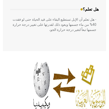
هل تعلم؟
- هل تعلم أن الإبل تستطيع البقاء على قيد الحياة حتى لو فقدت
40% من ماء جسمها ويعود ذلك لقدرتها على تغيير درجة حرارة
جسمها تبعاً لتغير درجة حرارة الجو،
- هل تعلم أن أبقراط كتب في الطب أربعة مؤلفات هي:
الحكم، الأدلة، تنظيم التغذية، ورسالته في جروح الرأس. ويعود
له الفضل بأنه حرر الطب من الدين والفلسفة.
- هل تعلم أن المرجان إفراز حيواني يتكون في البحر ويتركب
من مادة كربونات الكلسيوم، وهو أحمر أو شديد الحمرة وهو
أجود أنواعه، ويمتاز بكبر الحجم ويسمى الش