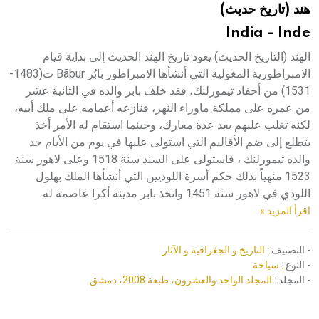
هند (تاريخ حديث)
هيئة الموسوعة العربية تطلق موسوعات جديدة في عام 2026
India - Inde
الهند (التاريخ الحديث) يعود تاريخ الهند الحديث إلى بداية قيام
الامبراطورية المغولية التي أنشأها الامبراطور بابُر Bãbur ت(1483-
1531) من أحفاد تيمورلنك، فقد خلف بابر والده في الثانية عشر
من عمره على مملكة ماوراء النهر، فنازعه أعمامه على ملك أبيه،
لكنه تغلب عليهم بعد عدة معارك، وحينما استقام له الأمر أخذ
يتطلع إلى ضم الأقاليم التي استولى عليها في يوم من الأيام جد
والده تيمورلنك ، فاستولى على السند سنة 1518 وعلى لاهور سنة
1523 منهياً بذلك حكم أسرة اللوديين التي أنشأها الملك بهلول
اللودي في لاهور سنة 1451 واتخذ بابر مدينة أكرا عاصمة له.
اقرأ المزيد »
- التصنيف :
التاريخ و الجغرافية و الآثار
- النوع :
سياحة
- المجلد :
المجلد الواحد والعشرون، طبعة 2008، دمشق