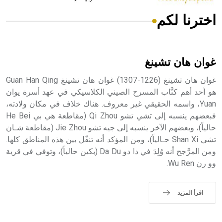
اخترنا لكم
هل تعلم أن الأبسيد كلمة فرنسية اللفظ تم اعتمادها مصطلحاً
أثرياً يستخدم في العمارة عموماً وفي العمارة الدينية الخاصة
بالكنائس خصوصاً، وفي الإنكليزية أب
غوان هان تشينغ
غوان هان تشينغ (1226-1307) غوان هان تشينغ Guan Han Qing
هو أحد أهم كتَّاب المسرح الصيني الكلاسيكي في عهد أسرة يوان
Yuan، واسمه الحقيقي غير معروف. هناك خلاف في مكان ولادته،
- هل تعلم أن أبجر Abgar اسم معروف جيداً يعود إلى عدد من
الملوك الذين حكموا مدينة إديسا (الرها) من أبجر الأول وحتى
فبعضهم ينسبه إلى تشي تشو Qi Zhou (مقاطعة هي بي He Bei
التاسع، وهم ينتسبون إلى أسرة أوسروين
حالياً)، وبعضهم الآخر ينسبه إلى جيه تشو Jie Zhou (مقاطعة شـان
تشي Shan Xi حـالياً)، ومن المؤكد أنه تنقّل بين هذه المناطق كلها.
ومن المرَّجح أنه وُلِدَ في دا دو Da Du (بكين حالياً)، وتوفي في قرية
وو رن Wu Ren.
- هل تعلم أن الأبجدية الكنعانية تتألف من /22/ علامة كتابية
sign تكتب منفصلة غير متصلة، وتعتمد المبدأ الأكوروفوني،
اقرأ المزيد
حيث تقتصر القيمة الصوتية للعلامة الك