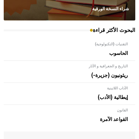
شراء النسخة الورقية
البحوث الأكثر قراءة
التقنيات (التكنولوجية)
الحاسوب
التاريخ و الجغرافية و الآثار
ريئونيون (جزيرة-)
الآداب اللاتينية
إيطالية (الأدب)
القانون
- هل تعلم أن الأبلق نوع من الفنون الهندسية التي ارتبطت
بالعمارة الإسلامية في بلاد الشام ومصر خاصة، حيث يحرص
القواعد الآمرة
المعمار على بناء مداميكه وخاصة في الواجهات