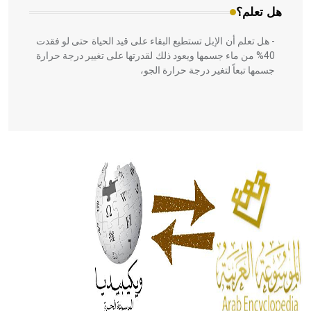
هل تعلم؟
- هل تعلم أن الإبل تستطيع البقاء على قيد الحياة حتى لو فقدت
40% من ماء جسمها ويعود ذلك لقدرتها على تغيير درجة حرارة
جسمها تبعاً لتغير درجة حرارة الجو،
- هل تعلم أن أبقراط كتب في الطب أربعة مؤلفات هي:
الحكم، الأدلة، تنظيم التغذية، ورسالته في جروح الرأس. ويعود
له الفضل بأنه حرر الطب من الدين والفلسفة.
- هل تعلم أن المرجان إفراز حيواني يتكون في البحر ويتركب
من مادة كربونات الكلسيوم، وهو أحمر أو شديد الحمرة وهو
أجود أنواعه، ويمتاز بكبر الحجم ويسمى الش