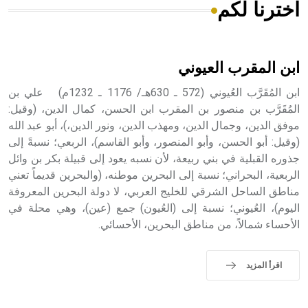
اخترنا لكم
هل تعلم أن الأبسيد كلمة فرنسية اللفظ تم اعتمادها مصطلحاً
أثرياً يستخدم في العمارة عموماً وفي العمارة الدينية الخاصة
بالكنائس خصوصاً، وفي الإنكليزية أب
ابن المقرب العيوني
ابن المُقَرَّب العُيوني (572 ـ 630هـ/ 1176 ـ 1232م) علي بن
المُقَرَّب بن منصور بن المقرب ابن الحسن، كمال الدين، (وقيل:
موفق الدين، وجمال الدين، ومهذب الدين، ونور الدين،)، أبو عبد الله
- هل تعلم أن أبجر Abgar اسم معروف جيداً يعود إلى عدد من
الملوك الذين حكموا مدينة إديسا (الرها) من أبجر الأول وحتى
(وقيل: أبو الحسن، وأبو المنصور، وأبو القاسم)، الربعي؛ نسبةً إلى
التاسع، وهم ينتسبون إلى أسرة أوسروين
جذوره القبلية في بني ربيعة، لأن نسبه يعود إلى قبيلة بكر بن وائل
الربعية، البحراني؛ نسبة إلى البحرين موطنه، (والبحرين قديماً تعني
مناطق الساحل الشرقي للخليج العربي، لا دولة البحرين المعروفة
اليوم)، العُيوني؛ نسبة إلى (العُيون) جمع (عين)، وهي محلة في
الأحساء شمالاً، من مناطق البحرين، الأحسائي.
- هل تعلم أن الأبجدية الكنعانية تتألف من /22/ علامة كتابية
sign تكتب منفصلة غير متصلة، وتعتمد المبدأ الأكوروفوني،
حيث تقتصر القيمة الصوتية للعلامة الك
اقرأ المزيد