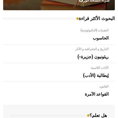
شراء النسخة الورقية
البحوث الأكثر قراءة
التقنيات (التكنولوجية)
الحاسوب
التاريخ و الجغرافية و الآثار
ريئونيون (جزيرة-)
الآداب اللاتينية
إيطالية (الأدب)
القانون
- هل تعلم أن الأبلق نوع من الفنون الهندسية التي ارتبطت
بالعمارة الإسلامية في بلاد الشام ومصر خاصة، حيث يحرص
القواعد الآمرة
المعمار على بناء مداميكه وخاصة في الواجهات
هل تعلم؟