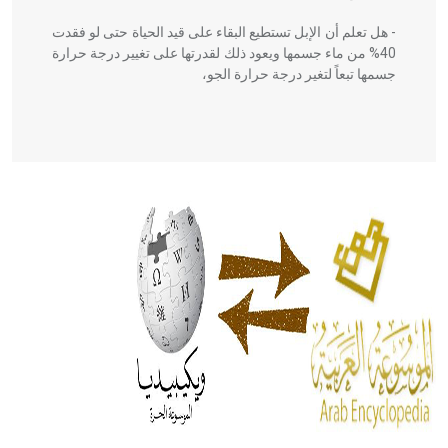
- هل تعلم أن الإبل تستطيع البقاء على قيد الحياة حتى لو فقدت
40% من ماء جسمها ويعود ذلك لقدرتها على تغيير درجة حرارة
جسمها تبعاً لتغير درجة حرارة الجو،
- هل تعلم أن أبقراط كتب في الطب أربعة مؤلفات هي:
الحكم، الأدلة، تنظيم التغذية، ورسالته في جروح الرأس. ويعود
له الفضل بأنه حرر الطب من الدين والفلسفة.
- هل تعلم أن المرجان إفراز حيواني يتكون في البحر ويتركب
من مادة كربونات الكلسيوم، وهو أحمر أو شديد الحمرة وهو
أجود أنواعه، ويمتاز بكبر الحجم ويسمى الش