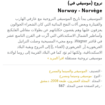
نروج (موسيقي في)
هيئة الموسوعة العربية تطلق موسوعات جديدة في عام 2026
Norway - Norvège
الموسيقى يبدأ تاريخ الموسيقى النروجية مع عازفي الهارب
والقيثارة وبعض آلات النفخ البدائية التي كان الشعراء الجوالون
يعزفون عليها وهم يقصون حكاياتهم عن بطولات مقاتلي الفايكنغ
وأساطير الشمال الاسكندناڤي التي أثّرت في القرن التاسع عشر
في ڤاغنر Wagner، ومع مجيء المسيحية وصلت التراتيل
الغريغورية [ر. الغريغوري (الغناء ـ)] إلى النروج وبقية البلاد
الاسكندناڤية، ولكنها لم تؤد كما في البلاد القريبة إلى روما لولادة
موسيقى نروجية مستقلة
اقرأ المزيد »
- التصنيف :
الموسيقى والسينما والمسرح
- النوع :
موسيقى وسينما ومسرح
- المجلد :
المجلد العشرون، طبعة 2008، دمشق
- رقم الصفحة ضمن المجلد :
567