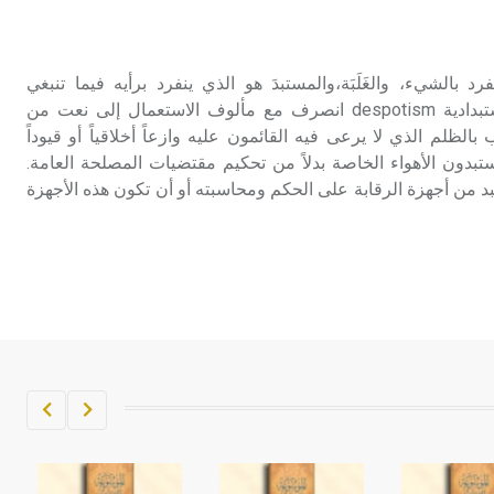
تم اعتمادها مصطلحاً أثرياً يستخدم في
العمارة عموماً وفي العمارة الدينية
الخاصة بالكنائس خصوصاً، وفي
تفرد بالشيء، والغَلَبَة،والمستبدَ هو الذي ينفرد برأيه فيما تنبغي
الإنكليزية أب
المشورة فيه. لكن تعبير الاستبدادية despotism انصرف مع مألوف الاستعمال إلى نعت من
ظلم الذي لا يرعى فيه القائمون عليه وازعاً أخلاقياً أو قيوداً
- هل تعلم أن أبجر Abgar اسم معروف
مستبدون الأهواء الخاصة بدلاً من تحكيم مقتضيات المصلحة العامة.
جيداً يعود إلى عدد من الملوك الذين
د من أجهزة الرقابة على الحكم ومحاسبته أو أن تكون هذه الأجهزة
حكموا مدينة إديسا (الرها) من أبجر الأول
وحتى التاسع، وهم ينتسبون إلى أسرة
أوسروين
- هل تعلم أن الأبجدية الكنعانية تتألف من
/22/ علامة كتابية sign تكتب منفصلة
غير متصلة، وتعتمد المبدأ الأكوروفوني،
حيث تقتصر القيمة الصوتية للعلامة الك