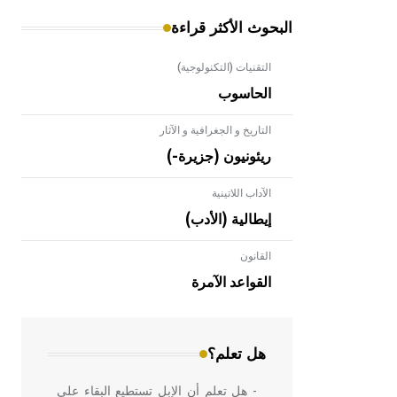
البحوث الأكثر قراءة
التقنيات (التكنولوجية)
الحاسوب
التاريخ و الجغرافية و الآثار
ريئونيون (جزيرة-)
الآداب اللاتينية
إيطالية (الأدب)
القانون
- هل تعلم أن الأبلق نوع من الفنون
الهندسية التي ارتبطت بالعمارة الإسلامية
القواعد الآمرة
في بلاد الشام ومصر خاصة، حيث يحرص
المعمار على بناء مداميكه وخاصة في
الواجهات
هل تعلم؟
- هل تعلم أن الإبل تستطيع البقاء على