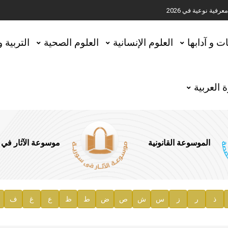
ية نوعية في 2026
تحقيق المخطوطات في العاصمة القطرية الدوحة
ات و آدابها
العلوم الإنسانية
العلوم الصحية
التربية 
 العربية
الموسوعة القانونية
موسوعة الآثار في
ذ
ر
ز
س
ش
ص
ض
ط
ظ
ع
غ
ف
ية