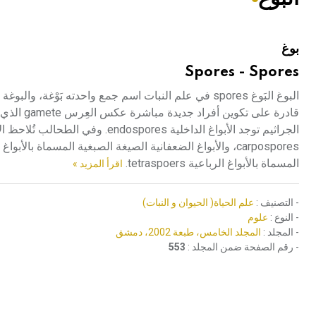
هيئة الموسوعة العربية تطلق موسوعات جديدة في عام 2026
بوغ
Spores - Spores
البوغ البَوغ spores في علم النبات اسم جمع واحدته بَو
قادرة على
المسماة بالأبواغ الرباعية tetraspoers.
اقرأ المزيد »
- التصنيف :
علم الحياة( الحيوان و النبات)
- النوع :
علوم
- المجلد :
المجلد الخامس، طبعة 2002، دمشق
- رقم الصفحة ضمن المجلد :
553