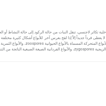
ْغة، والبوغة خلية تكاثر لاجنسي، تنقل النبات من حالة الركود إلى حالة النشاط أو
 تكوين أفراد جديدة مباشرة عكس العِرس gamete الذي لا يعطى فرداً جديداً إلاّ إذا لقح بعرس آخر. للأبواغ أشكال كثيرة
الجراثيم توجد الأبواغ الداخلية endospores. وفي الطحالب تُلاحظ الأبواغ المتحركة المسماة بالأبواغ الحيوانية zoospores، والأبواغ الثمرية
carpospores، والأبواغ الضعفانية الصيغة الصبغية المسماة بالأبواغ الزيجية zygospores، والأبواغ الفردانية الصيغة ال