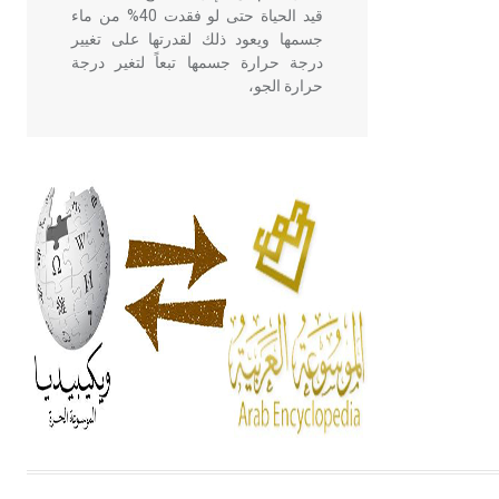
قيد الحياة حتى لو فقدت 40% من ماء
جسمها ويعود ذلك لقدرتها على تغيير
درجة حرارة جسمها تبعاً لتغير درجة
حرارة الجو،
- هل تعلم أن أبقراط كتب في الطب
أربعة مؤلفات هي: الحكم، الأدلة، تنظيم
التغذية، ورسالته في جروح الرأس.
ويعود له الفضل بأنه حرر الطب من
الدين والفلسفة.
- هل تعلم أن المرجان إفراز حيواني
يتكون في البحر ويتركب من مادة
كربونات الكلسيوم، وهو أحمر أو شديد
الحمرة وهو أجود أنواعه، ويمتاز بكبر
الحجم ويسمى الش
هل تعلم أن الأبسيد كلمة فرنسية اللفظ