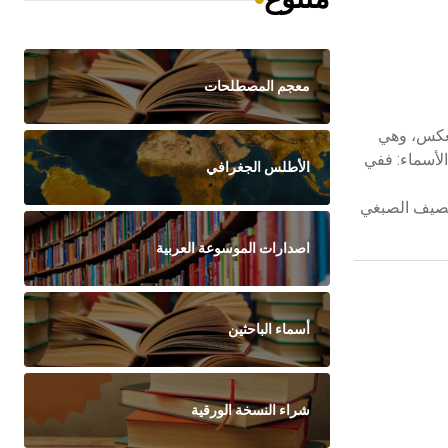
معجم المصطلحات
 العكس، وهي
 مختلفة الأسماء: ففي
الأطلس الجغرافي
صبغية الناتجة من التنصيف الصبغي
اصدارات الموسوعة العربية
أسماء الباحثين
شراء النسخة الورقية