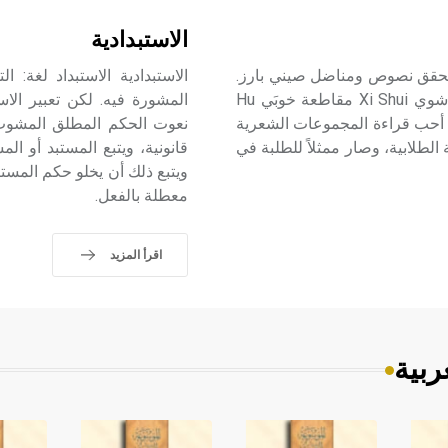
الاستبدادية
 1946) وِن إي دون Wen Yi Dun شاعر ومحقق نصوص ومناضل صيني بارز.
الاستبدادية الاستبداد لغة: ال
اسمه الحقيقي ون جيا هوا Wen Jia Hua. وُلد في مدينة شي شوي Xi Shui مقاطعة خوبَي Hu
B، والتحق بمدرسة تشينغ هوا Qing Hua في بكين عام 1912. أحب قراءة المجموعات الشعرية
نعوت الحكم المطلق المشوب بال
لطلابية، وصار ممثلاً للطلبة في
قانونية، ويتبع المستبد أو ال
ويتبع ذلك أن يخلو حكم المستب
معطلة بالفعل.
اقرأ المزيد
ربية