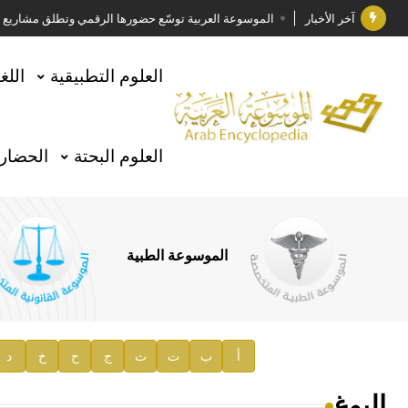
آخر الأخبار
الموسوعة العربية توسّع حضورها الرقمي وتطلق مشاريع معرف
فوز الأستاذ الدكتور وليد محمد السراقبي بجائزة كتارا ل
العلوم التطبيقية
اللغ
جائزة مجمع الملك سلمان العالمي للغة العربية 2025
الأستاذ إياد خالد الطباع مدير عام لهيئة الموسوعة العربية
العلوم البحتة
الحضارة
السيد محمد ياسين صالح وزيرا للثقافة
صدور المجلد الثامن من موسوعة الآثار في سورية
توصيات مجلس الإدارة
الموسوعة الطبية
صدور المجلد السابع من موسوعة الآثار في سورية
صدور المجلد الثامن عشر من الموسوعة الطبية
إعلان..
أ
ب
ت
ث
ج
ح
خ
د
دار الفكر الموزع الحصري لمنشورات هيئة الموسوعة العرب
البوغ