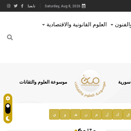
تابعنا:
Saturday, Aug 8, 2026
والفنون
العلوم القانونية والاقتصادية
 سورية
موسوعة العلوم والتقانات
ق
ك
ل
م
ن
هـ
و
ي
متنوع