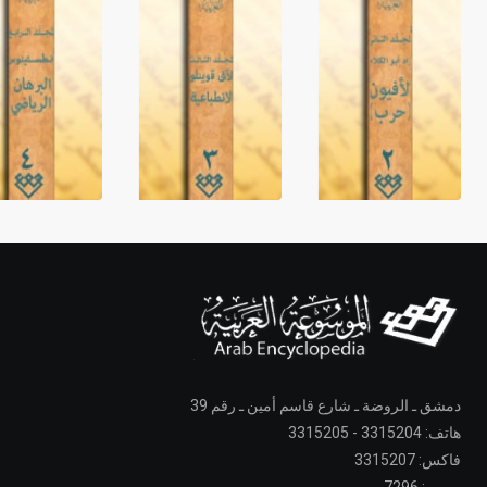
دمشق ـ الروضة ـ شارع قاسم أمين ـ رقم 39
هاتف: 3315204 - 3315205
فاكس: 3315207